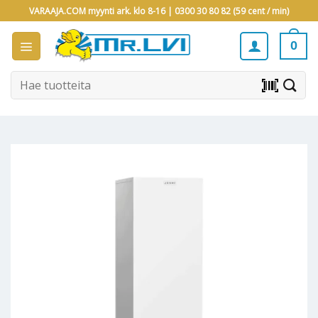
Skip
VARAAJA.COM myynti ark. klo 8-16 |
0300 30 80 82 (59 cent / min)
to
content
0
Etsi:
barcode_scanner