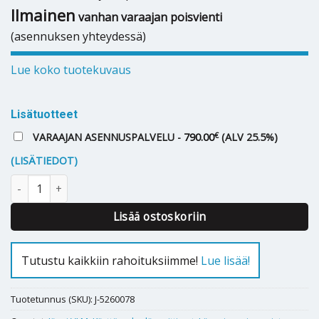
Ilmainen
vanhan varaajan poisvienti
(asennuksen yhteydessä)
Lue koko tuotekuvaus
Lisätuotteet
€
VARAAJAN ASENNUSPALVELU -
790.00
(ALV 25.5%)
(LISÄTIEDOT)
Lämminvesivaraaja Jäspi VLM 350 S moduli määrä
Lisää ostoskoriin
Tutustu kaikkiin rahoituksiimme!
Lue lisää!
Tuotetunnus (SKU):
J-5260078