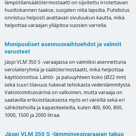
lämpötilansäätötermostaatti on sijoitettu irrotettavan
huoltokannen taakse, suojaten niitä lapsilta. Puhdistus
onnistuu helposti avattavan sivuluukun kautta, mikä
helpottaa varaajan ylläpitoa vuosien varrella.
Monipuoliset asennusvaihtoehdot ja valmiit
varusteet
Jäspi VLM 350 S -varaajassa on valmiiksi asennettuna
varolaiteryhmä ja säätötermostaatti, mikä helpottaa
käyttöönottoa. Lähtö- ja paluuyhteen koko (Ø22 mm)
sekä suuri tilavuus tukevat tehokasta vedenlämmitystä.
Vakiotoimitusvärinä on valkoinen, mutta varaaja on
saatavilla erikoistilauksesta myös eri väreillä sekä eri
sähkötehoilla ja kapasiteeteilla, kuten 400, 600, 800,
1000, 1500 ja 2000 litraa.
Jäspi VLM 350 S -lämminvesivaraajan takuu