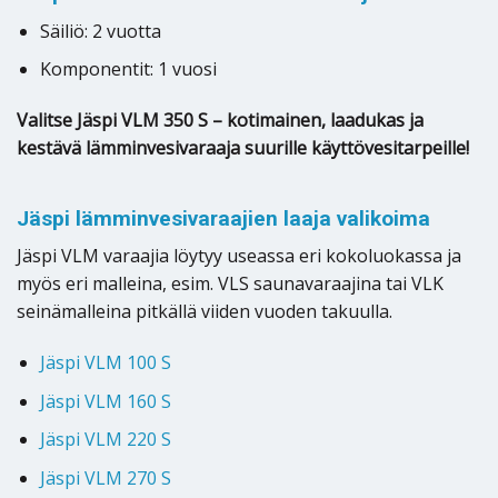
Säiliö: 2 vuotta
Komponentit: 1 vuosi
Valitse Jäspi VLM 350 S – kotimainen, laadukas ja
kestävä lämminvesivaraaja suurille käyttövesitarpeille!
Jäspi lämminvesivaraajien laaja valikoima
Jäspi VLM varaajia löytyy useassa eri kokoluokassa ja
myös eri malleina, esim. VLS saunavaraajina tai VLK
seinämalleina pitkällä viiden vuoden takuulla.
Jäspi VLM 100 S
Jäspi VLM 160 S
Jäspi VLM 220 S
Jäspi VLM 270 S