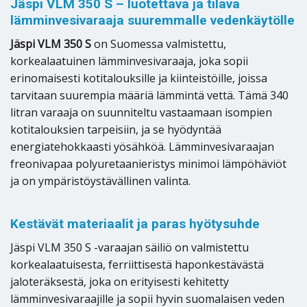
Jäspi VLM 350 S – luotettava ja tilava
lämminvesivaraaja suuremmalle vedenkäytölle
Jäspi VLM 350 S
on Suomessa valmistettu,
korkealaatuinen lämminvesivaraaja, joka sopii
erinomaisesti kotitalouksille ja kiinteistöille, joissa
tarvitaan suurempia määriä lämmintä vettä. Tämä 340
litran varaaja on suunniteltu vastaamaan isompien
kotitalouksien tarpeisiin, ja se hyödyntää
energiatehokkaasti yösähköä. Lämminvesivaraajan
freonivapaa polyuretaanieristys minimoi lämpöhäviöt
ja on ympäristöystävällinen valinta.
Kestävät materiaalit ja paras hyötysuhde
Jäspi VLM 350 S -varaajan säiliö on valmistettu
korkealaatuisesta, ferriittisestä haponkestävästä
jaloteräksestä, joka on erityisesti kehitetty
lämminvesivaraajille ja sopii hyvin suomalaisen veden