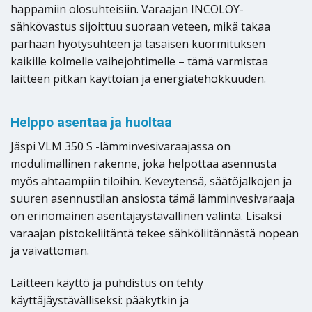
happamiin olosuhteisiin. Varaajan INCOLOY-
sähkövastus sijoittuu suoraan veteen, mikä takaa
parhaan hyötysuhteen ja tasaisen kuormituksen
kaikille kolmelle vaihejohtimelle – tämä varmistaa
laitteen pitkän käyttöiän ja energiatehokkuuden.
Helppo asentaa ja huoltaa
Jäspi VLM 350 S -lämminvesivaraajassa on
modulimallinen rakenne, joka helpottaa asennusta
myös ahtaampiin tiloihin. Keveytensä, säätöjalkojen ja
suuren asennustilan ansiosta tämä lämminvesivaraaja
on erinomainen asentajaystävällinen valinta. Lisäksi
varaajan pistokeliitäntä tekee sähköliitännästä nopean
ja vaivattoman.
Laitteen käyttö ja puhdistus on tehty
käyttäjäystävälliseksi: pääkytkin ja