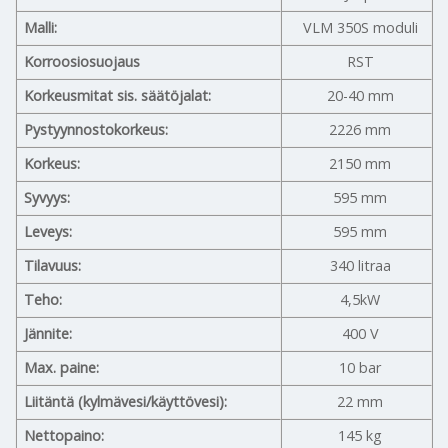
Malli:
VLM 350S moduli
Korroosiosuojaus
RST
Korkeusmitat sis. säätöjalat:
20-40 mm
Pystyynnostokorkeus:
2226 mm
Korkeus:
2150 mm
Syvyys:
595 mm
Leveys:
595 mm
Tilavuus:
340 litraa
Teho:
4,5kW
Jännite:
400 V
Max. paine:
10 bar
Liitäntä (kylmävesi/käyttövesi):
22 mm
Nettopaino:
145 kg