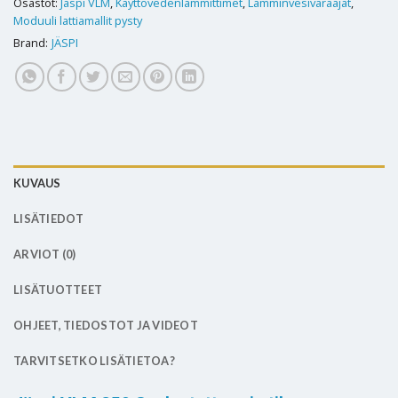
Osastot:
Jäspi VLM
,
Käyttövedenlämmittimet
,
Lämminvesivaraajat
,
Moduuli lattiamallit pysty
Brand:
JÄSPI
KUVAUS
LISÄTIEDOT
ARVIOT (0)
LISÄTUOTTEET
OHJEET, TIEDOSTOT JA VIDEOT
TARVITSETKO LISÄTIETOA?