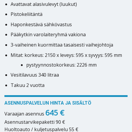
Avattavat alasivulevyt (luukut)
Pistokeliitäntä
Haponkestävä sähkövastus
Pääkytkin varolaiteryhmä vakiona
3-vaiheinen kuormittaa tasaisesti vaihejohtoja
Mitat: korkeus: 2150 x leveys: 595 x syvyys: 595 mm
pystyynnostokorkeus: 2226 mm
Vesitilavuus 340 litraa
Takuu 2 vuotta
ASENNUSPALVELUN HINTA JA SISÄLTÖ
645 €
Varaajan asennus
Asennustarvikepaketti 90 €
Huoltoauto / kuljetuspalvelu 55 €