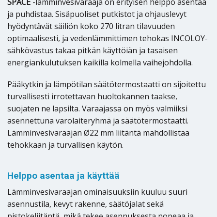
SPACE
-lämminvesivaraaja on erityisen helppo asentaa
ja puhdistaa. Sisäpuoliset putkistot ja ohjauslevyt
hyödyntävät säiliön koko 270 litran tilavuuden
optimaalisesti, ja vedenlämmittimen tehokas INCOLOY-
sähkövastus takaa pitkän käyttöiän ja tasaisen
energiankulutuksen kaikilla kolmella vaihejohdolla.
Pääkytkin ja lämpötilan säätötermostaatti on sijoitettu
turvallisesti irrotettavan huoltokannen taakse,
suojaten ne lapsilta. Varaajassa on myös valmiiksi
asennettuna varolaiteryhmä ja säätötermostaatti.
Lämminvesivaraajan Ø22 mm liitäntä mahdollistaa
tehokkaan ja turvallisen käytön.
Helppo asentaa ja käyttää
Lämminvesivaraajan ominaisuuksiin kuuluu suuri
asennustila, kevyt rakenne, säätöjalat sekä
pistokeliitäntä, mikä tekee asennuksesta nopeaa ja