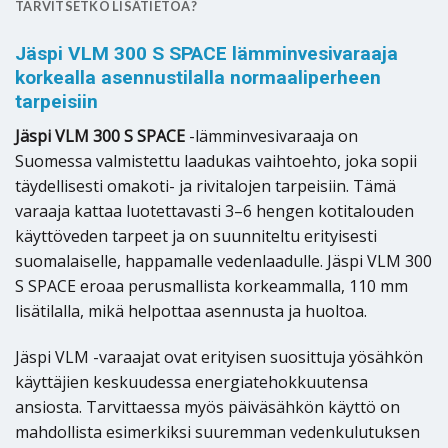
TARVITSETKO LISÄTIETOA?
Jäspi VLM 300 S SPACE lämminvesivaraaja
korkealla asennustilalla normaaliperheen
tarpeisiin
Jäspi VLM 300 S SPACE
-lämminvesivaraaja on
Suomessa valmistettu laadukas vaihtoehto, joka sopii
täydellisesti omakoti- ja rivitalojen tarpeisiin. Tämä
varaaja kattaa luotettavasti 3–6 hengen kotitalouden
käyttöveden tarpeet ja on suunniteltu erityisesti
suomalaiselle, happamalle vedenlaadulle. Jäspi VLM 300
S SPACE eroaa perusmallista korkeammalla, 110 mm
lisätilalla, mikä helpottaa asennusta ja huoltoa.
Jäspi VLM -varaajat ovat erityisen suosittuja yösähkön
käyttäjien keskuudessa energiatehokkuutensa
ansiosta. Tarvittaessa myös päiväsähkön käyttö on
mahdollista esimerkiksi suuremman vedenkulutuksen