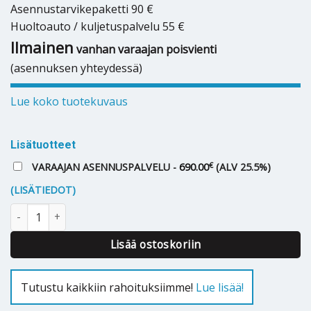
Asennustarvikepaketti 90 €
Huoltoauto / kuljetuspalvelu 55 €
Ilmainen
vanhan varaajan poisvienti
(asennuksen yhteydessä)
Lue koko tuotekuvaus
Lisätuotteet
€
VARAAJAN ASENNUSPALVELU -
690.00
(ALV 25.5%)
(LISÄTIEDOT)
Lämminvesivaraaja Jäspi VLM 300 S SPACE moduli määrä
Lisää ostoskoriin
Tutustu kaikkiin rahoituksiimme!
Lue lisää!