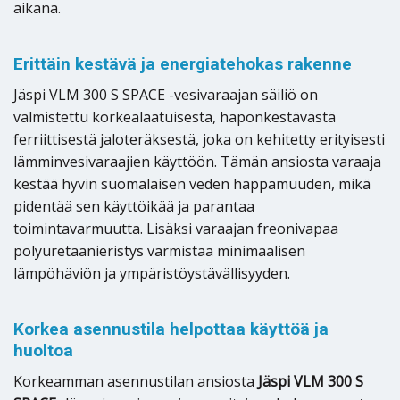
aikana.
Erittäin kestävä ja energiatehokas rakenne
Jäspi VLM 300 S SPACE -vesivaraajan säiliö on
valmistettu korkealaatuisesta, haponkestävästä
ferriittisestä jaloteräksestä, joka on kehitetty erityisesti
lämminvesivaraajien käyttöön. Tämän ansiosta varaaja
kestää hyvin suomalaisen veden happamuuden, mikä
pidentää sen käyttöikää ja parantaa
toimintavarmuutta. Lisäksi varaajan freonivapaa
polyuretaanieristys varmistaa minimaalisen
lämpöhäviön ja ympäristöystävällisyyden.
Korkea asennustila helpottaa käyttöä ja
huoltoa
Korkeamman asennustilan ansiosta
Jäspi VLM 300 S