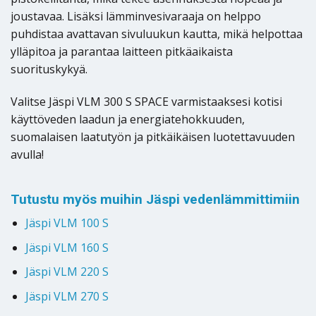
joustavaa. Lisäksi lämminvesivaraaja on helppo
puhdistaa avattavan sivuluukun kautta, mikä helpottaa
ylläpitoa ja parantaa laitteen pitkäaikaista
suorituskykyä.
Valitse Jäspi VLM 300 S SPACE varmistaaksesi kotisi
käyttöveden laadun ja energiatehokkuuden,
suomalaisen laatutyön ja pitkäikäisen luotettavuuden
avulla!
Tutustu myös muihin Jäspi vedenlämmittimiin
Jäspi VLM 100 S
Jäspi VLM 160 S
Jäspi VLM 220 S
Jäspi VLM 270 S