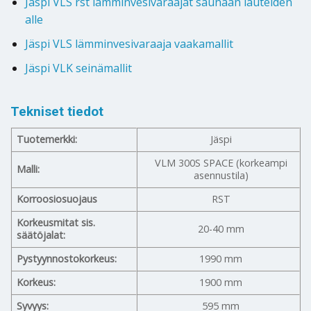
Jäspi VLS rst lämminvesivaraajat saunaan lauteiden
alle
Jäspi VLS lämminvesivaraaja vaakamallit
Jäspi VLK seinämallit
Tekniset tiedot
Tuotemerkki:
Jäspi
VLM 300S SPACE (korkeampi
Malli:
asennustila)
Korroosiosuojaus
RST
Korkeusmitat sis.
20-40 mm
säätöjalat:
Pystyynnostokorkeus:
1990 mm
Korkeus:
1900 mm
Syvyys:
595 mm