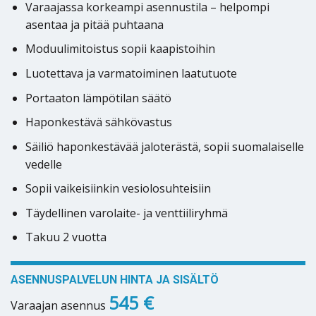
Varaajassa korkeampi asennustila – helpompi
asentaa ja pitää puhtaana
Moduulimitoistus sopii kaapistoihin
Luotettava ja varmatoiminen laatutuote
Portaaton lämpötilan säätö
Haponkestävä sähkövastus
Säiliö haponkestävää jaloterästä, sopii suomalaiselle
vedelle
Sopii vaikeisiinkin vesiolosuhteisiin
Täydellinen varolaite- ja venttiiliryhmä
Takuu 2 vuotta
ASENNUSPALVELUN HINTA JA SISÄLTÖ
545 €
Varaajan asennus