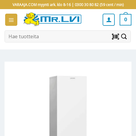
Skip
VARAAJA.COM myynti ark. klo 8-16 |
0300 30 80 82 (59 cent / min)
to
content
0
Etsi:
barcode_scanner