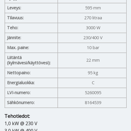
Leveys:
595 mm
Tilavuus:
270 litraa
Teho:
3000 W
Jännite:
230/400 V
Max. paine:
10 bar
Liitäntä
22 mm
(kylmävesi/käyttövesi):
Nettopaino:
95 kg
Energialuokka:
C
LVI-numero:
5260095
Sähkönumero:
8164539
Tehotiedot:
1,0 kW @ 230 V
3,0 kW @ 400 V