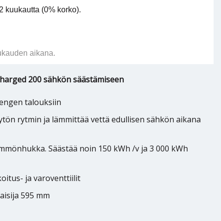
 kuukautta (0% korko).
ukauden aikana.
charged 200 sähkön säästämiseen
engen talouksiin
ön rytmin ja lämmittää vettä edullisen sähkön aikana
ämmönhukka. Säästää noin 150 kWh /v ja 3 000 kWh
tus- ja varoventtiilit
aisija 595 mm