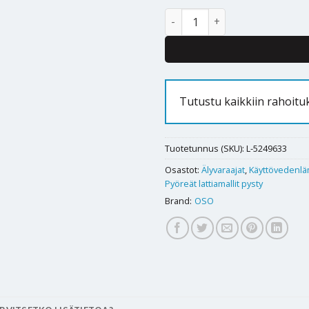
Älykäs lämminvesivaraaja OSO 
Tutustu kaikkiin rahoit
Tuotetunnus (SKU):
L-5249633
Osastot:
Älyvaraajat
,
Käyttövedenlä
Pyöreät lattiamallit pysty
Brand:
OSO