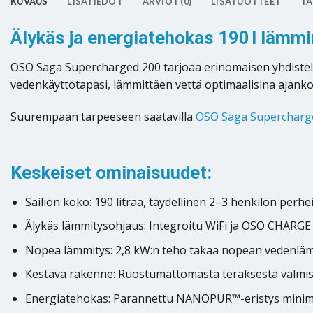
KUVAUS
LISÄTIEDOT
ARVIOT (0)
LISÄTUOTTEET
TA
Älykäs ja energiatehokas 190 l läm
OSO Saga Supercharged 200 tarjoaa erinomaisen yhdistelm
vedenkäyttötapasi, lämmittäen vettä optimaalisina ajankoh
Suurempaan tarpeeseen saatavilla
OSO Saga Supercharg
Keskeiset ominaisuudet:
Säiliön koko: 190 litraa, täydellinen 2–3 henkilön perheil
Älykäs lämmitysohjaus: Integroitu WiFi ja OSO CHARGE 
Nopea lämmitys: 2,8 kW:n teho takaa nopean vedenlä
Kestävä rakenne: Ruostumattomasta teräksestä valmistet
Energiatehokas: Parannettu NANOPUR™-eristys minim