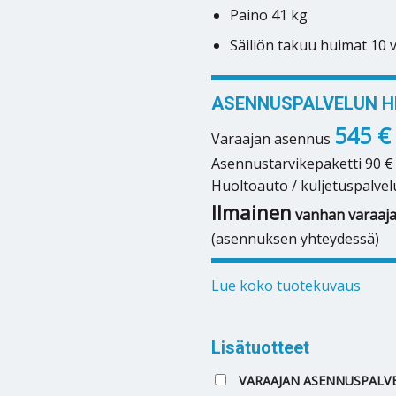
Paino 41 kg
Säiliön takuu huimat 10 
ASENNUSPALVELUN HI
545 €
Varaajan asennus
Asennustarvikepaketti 90 €
Huoltoauto / kuljetuspalvel
Ilmainen
vanhan varaaja
(asennuksen yhteydessä)
Lue koko tuotekuvaus
Lisätuotteet
VARAAJAN ASENNUSPALVE