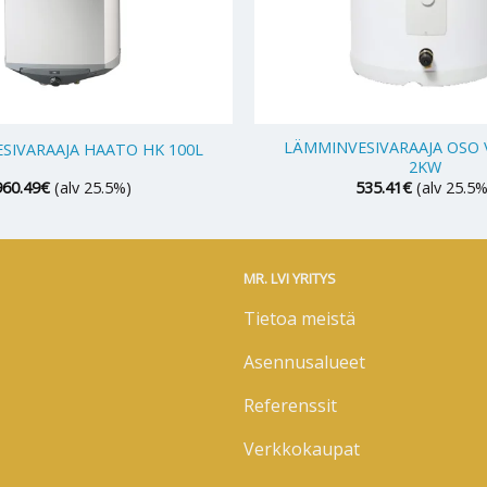
+
LÄMMINVESIVARAAJA OSO V
SIVARAAJA HAATO HK 100L
2KW
960.49
€
(alv 25.5%)
535.41
€
(alv 25.5%
MR. LVI YRITYS
Tietoa meistä
Asennusalueet
Referenssit
Verkkokaupat