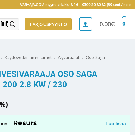
VARAAJA.COM myynti ark. klo 8-16 |
0300 30 80 82 (59 cent / min)
barcode_scanner
0
0.00
€
TARJOUSPYYNTÖ
/
Käyttövedenlämmittimet
/
Älyvaraajat
/
Oso Saga
NVESIVARAAJA OSO SAGA
00 2.8 KW / 230
5%)
min
Lue lisää