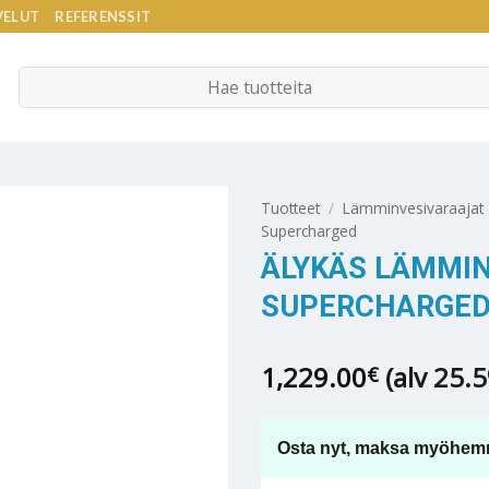
VELUT
REFERENSSIT
Etsi:
Tuotteet
/
Lämminvesivaraajat
Supercharged
ÄLYKÄS LÄMMI
SUPERCHARGED 2
1,229.00
(alv 25.
€
Osta nyt, maksa myöhem