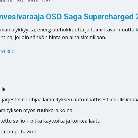
RVITSETKO LISÄTIETOA?
minvesivaraaja OSO Saga Supercharged 
än älykkyyttä, energiatehokkuutta ja toimintavarmuutta kes
tina, jolloin sähkön hinta on alhaisimmillaan.
ed 300
.
le.
‑järjestelmä ohjaa lämmityksen automaattisesti edullisimpa
mmityksen myös ruuhka-aikoina.
tu säiliö – pitkä käyttöikä ja korkea laatu.
oi lämpöhäviön.