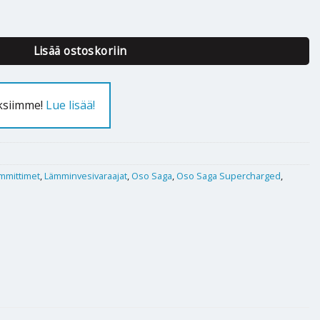
SAGA Supercharged 200 2.8 kW / 230 määrä
Lisää ostoskoriin
uksiimme!
Lue lisää!
mmittimet
,
Lämminvesivaraajat
,
Oso Saga
,
Oso Saga Supercharged
,