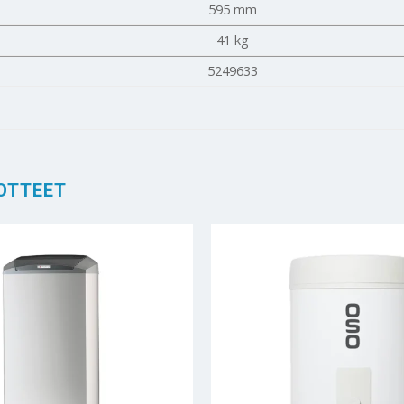
595 mm
41 kg
5249633
OTTEET