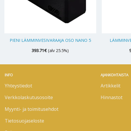
+
+
PIENI LÄMMINVESIVARAAJA OSO NANO 5
LÄMMINVE
393.71
€
(alv 25.5%)
INFO
AJANKOHTAISTA
Yhteystiedot
Artikkelit
Verkkolaskutusosoite
Hinnastot
Myynti- ja toimitusehdot
Tietosuojaseloste