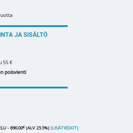
vuotta
NTA JA SISÄLTÖ
u 55 €
n poisvienti
€
LU -
690.00
(ALV 25.5%)
(LISÄTIEDOT)