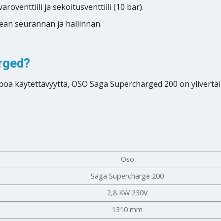
oventtiili ja sekoitusventtiili (10 bar).
än seurannan ja hallinnan.
arged?
oa käytettävyyttä, OSO Saga Supercharged 200 on ylivertaine
Oso
Saga Supercharge 200
2,8 KW 230V
1310 mm