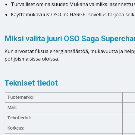
Turvalliset ominaisuudet: Mukana valmiiksi asennettu var
Käyttömukavuus: OSO inCHARGE -sovellus tarjoaa selke
Miksi valita juuri OSO Saga Superch
Kun arvostat fiksua energiansäästöä, mukavuutta ja helpp
pohjoismaisissa oloissa.
Tekniset tiedot
Tuotemerkki:
Malli:
Tehotiedot:
Korkeus: