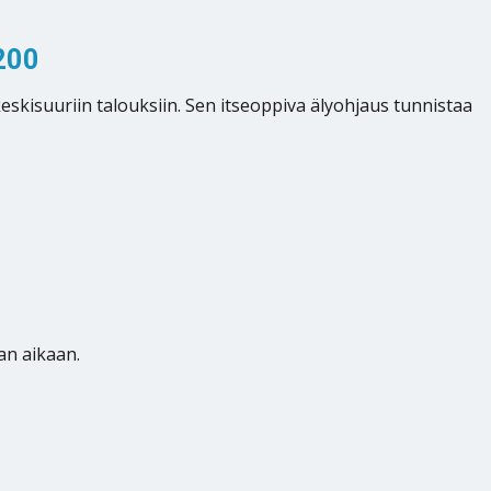
200
kisuuriin talouksiin. Sen itseoppiva älyohjaus tunnistaa
an aikaan.