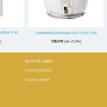
+
ERSA V 50
LÄMMINVESIVARAAJA OSO FLEXI F100
)
758.07
€
(alv 25.5%)
TEE SE ITSE -OHJEET
Usein kysyttyä
Huolto-ohjeet