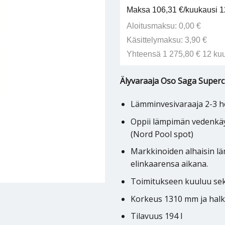
Maksa 106,31 €/kuukausi 12
Aloitusmaksu: 0,00 €
Käsittelymaksu: 3,90 €
Yhteensä 1 275,80 € 12 ku
Älyvaraaja Oso Saga Super
Lämminvesivaraaja 2-3 h
Oppii lämpimän vedenkäyt
(Nord Pool spot)
Markkinoiden alhaisin l
elinkaarensa aikana.
Toimitukseen kuuluu sekoi
Korkeus 1310 mm ja halk
Tilavuus 194 l