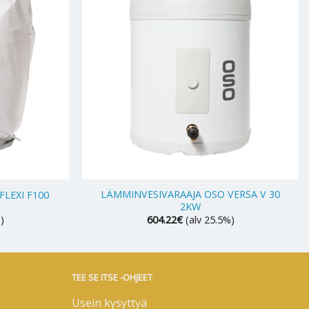
+
LÄMMINVESIVARAAJA OSO VERSA V 30
LEXI F100
2KW
)
604.22
€
(alv 25.5%)
TEE SE ITSE -OHJEET
Usein kysyttyä