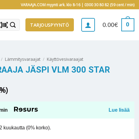
VARAAJA.COM myynti ark. klo 8-16 |
0300 30 80 82 (59 cent / min)
barcode_scanner
0
0.00
€
TARJOUSPYYNTÖ
/
Lämmitysvaraajat
/
Käyttövesivaraajat
AAJA JÄSPI VLM 300 STAR
5%)
min
Lue lisää
 kuukautta (0% korko).