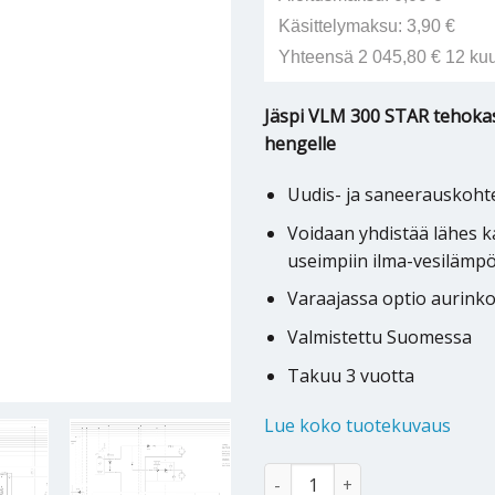
Käsittelymaksu: 3,90 €
Yhteensä 2 045,80 € 12 ku
Jäspi VLM 300 STAR tehokas
hengelle
Uudis- ja saneerauskohte
Voidaan yhdistää lähes 
useimpiin ilma-vesiläm
Varaajassa optio aurinko
Valmistettu Suomessa
Takuu 3 vuotta
Lue koko tuotekuvaus
Käyttövesivaraaja Jäspi VLM 30