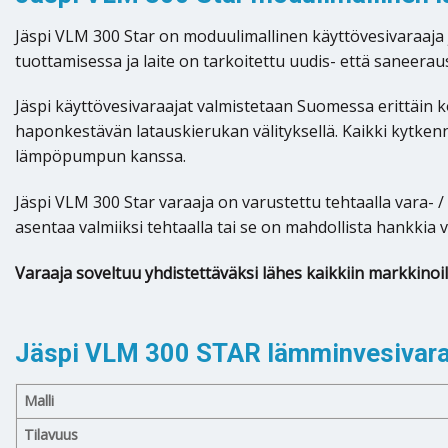
Jäspi VLM 300 Star on moduulimallinen käyttövesivaraa
tuottamisessa ja laite on tarkoitettu uudis- että saneera
Jäspi käyttövesivaraajat valmistetaan Suomessa erittäin 
haponkestävän latauskierukan välityksellä. Kaikki kytkenn
lämpöpumpun kanssa.
Jäspi VLM 300 Star varaaja on varustettu tehtaalla vara- 
asentaa valmiiksi tehtaalla tai se on mahdollista hankki
Varaaja soveltuu yhdistettäväksi lähes kaikkiin markkin
Jäspi VLM 300 STAR lämminvesivaraa
Malli
Tilavuus