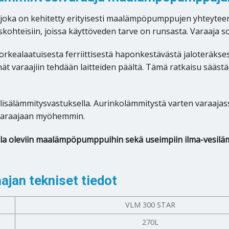
ja joka on kehitetty erityisesti maalämpöpumppujen yhtey
uskohteisiin, joissa käyttöveden tarve on runsasta. Varaaj
korkealaatuisesta ferriittisestä haponkestävästä jaloteräks
ät varaajiin tehdään laitteiden päältä. Tämä ratkaisu sääst
/ lisälämmitysvastuksella. Aurinkolämmitystä varten varaaja
a varaajaan myöhemmin.
oilla oleviin maalämpöpumppuihin sekä useimpiin ilma-vesi
jan tekniset tiedot
VLM 300 STAR
270L