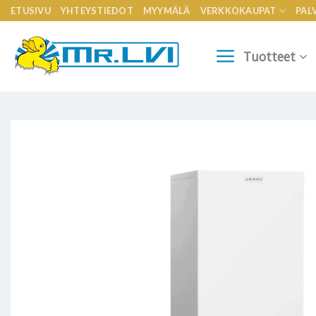
Skip
ETUSIVU
YHTEYSTIEDOT
MYYMÄLÄ
VERKKOKAUPAT
PAL
to
content
Tuotteet