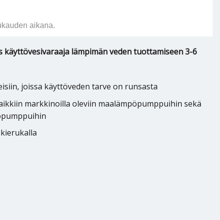
ukauden aikana.
 käyttövesivaraaja lämpimän veden tuottamiseen 3-6
isiin, joissa käyttöveden tarve on runsasta
kaikkiin markkinoilla oleviin maalämpöpumppuihin sekä
pöpumppuihin
kierukalla
0 Star määrä