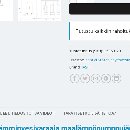
Tutustu kaikkiin rahoit
Tuotetunnus (SKU):
L-5360120
Osastot:
Jäspi VLM Star
,
Käyttövesiv
Brand:
JÄSPI
JEET, TIEDOSTOT JA VIDEOT
TARVITSETKO LISÄTIETOA?
 lämminvesivaraaja maalämpöpumppujä