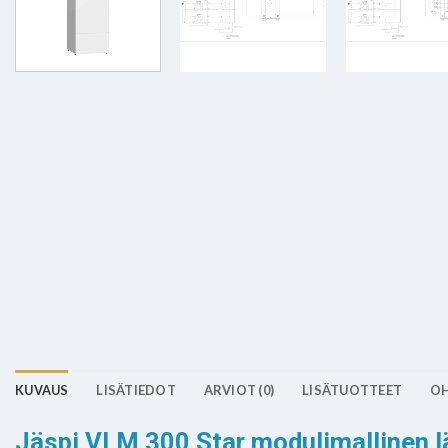
KUVAUS
LISÄTIEDOT
ARVIOT (0)
LISÄTUOTTEET
OH
Jäspi VLM 300 Star modulimallinen