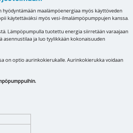
teen hyödyntämään maalämpöenergiaa myös käyttöveden
a sopii käytettäväksi myös vesi-ilmalämpöpumppujen kanssa.
estä. Lämpöpumpulla tuotettu energia siirretään varaajaan
ää asennustilaa ja luo tyylikkään kokonaisuuden
ssa on optio aurinkokierukalle. Aurinkokierukka voidaan
lämpöpumppuihin.