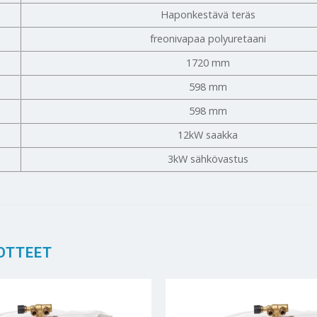
Haponkestävä teräs
freonivapaa polyuretaani
1720 mm
598 mm
598 mm
12kW saakka
3kW sähkövastus
OTTEET