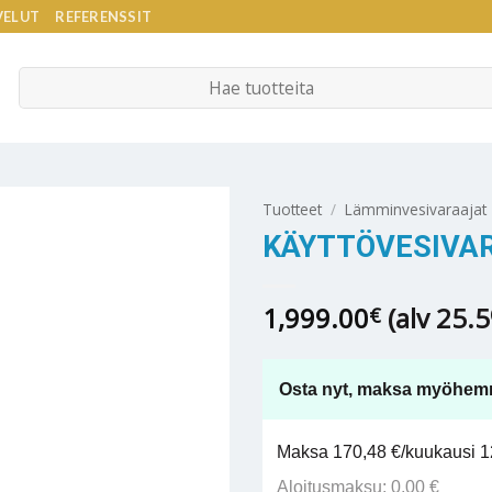
VELUT
REFERENSSIT
Etsi:
Tuotteet
/
Lämminvesivaraajat
KÄYTTÖVESIVAR
1,999.00
(alv 25.
€
Osta nyt, maksa myöhem
Maksa 170,48 €/kuukausi 12
Aloitusmaksu: 0,00 €