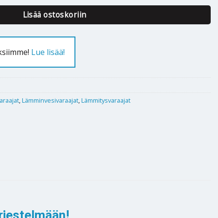
Lisää ostoskoriin
uksiimme!
Lue lisää!
araajat
,
Lämminvesivaraajat
,
Lämmitysvaraajat
rjestelmään!