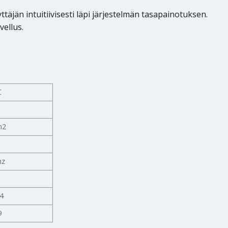
täjän intuitiivisesti läpi järjestelmän tasapainotuksen.
ellus.
C
m2
m
hz
4
9