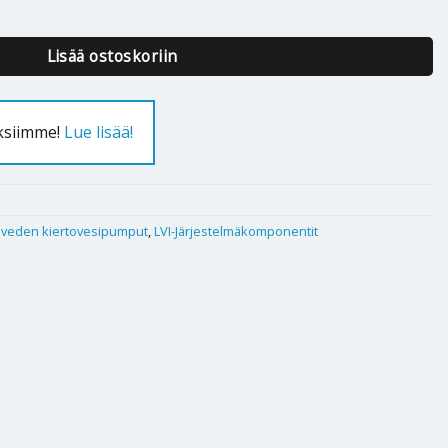
pha2 25-60 N 180 määrä
Lisää ostoskoriin
uksiimme!
Lue lisää!
öveden kiertovesipumput
,
LVI-Järjestelmäkomponentit