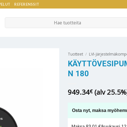
VELUT
REFERENSSIT
Etsi:
Tuotteet
/
LVI-Järjestelmäkomp
KÄYTTÖVESIPU
N 180
949.34
(alv 25.5%
€
Osta nyt, maksa myöhem
Maksa 83,01 €/kuukausi 12 