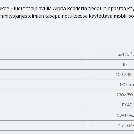
ukee Bluetoothin avulla Alpha Readerin tiedot ja opastaa käyt
itysjärjestelmien tasapainotuksessa käytettävä mobiilisov
2-110 °
RST
160-280
180m
230V/50
IPX4D
9941142
461534