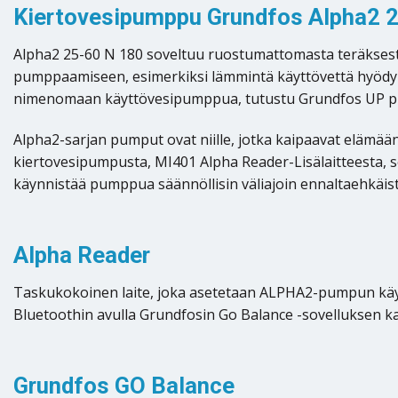
Kiertovesipumppu Grundfos Alpha2 25
Alpha2 25-60 N 180 soveltuu ruostumattomasta teräksestä
pumppaamiseen, esimerkiksi lämmintä käyttövettä hyödyntä
nimenomaan käyttövesipumppua, tutustu Grundfos UP 
Alpha2-sarjan pumput ovat niille, jotka kaipaavat elämää
kiertovesipumpusta, MI401 Alpha Reader-Lisälaitteesta, 
käynnistää pumppua säännöllisin väliajoin ennaltaehkäist
Alpha Reader
Taskukokoinen laite, joka asetetaan ALPHA2-pumpun käyt
Bluetoothin avulla Grundfosin Go Balance -sovelluksen k
Grundfos GO Balance