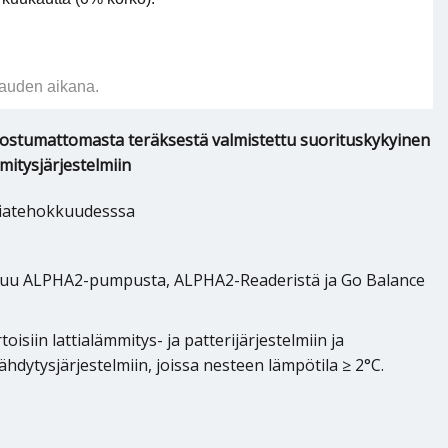
auden aikana.
ruostumattomasta teräksestä valmistettu suorituskykyinen
itysjärjestelmiin
rgiatehokkuudesssa
tuu ALPHA2-pumpusta, ALPHA2-Readeristä ja Go Balance
toisiin lattialämmitys- ja patterijärjestelmiin ja
äähdytysjärjestelmiin, joissa nesteen lämpötila ≥ 2°C.