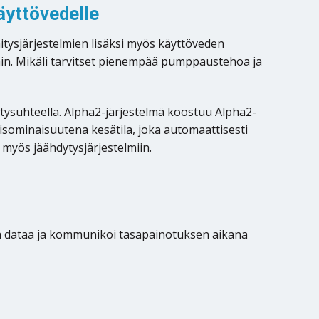
äyttövedelle
tysjärjestelmien lisäksi myös käyttöveden
ihin. Mikäli tarvitset pienempää pumppaustehoa ja
tysuhteella. Alpha2-järjestelmä koostuu Alpha2-
sominaisuutena kesätila, joka automaattisesti
myös jäähdytysjärjestelmiin.
ä dataa ja kommunikoi tasapainotuksen aikana