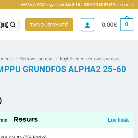
VARAAJA.COM myynti ark. klo 8-16 |
0300 30 80 82 (59 cent / min)
barcode_scanner
0
0.00
€
TARJOUSPYYNTÖ
onentit
/
Kiertovesipumput
/
Käyttöveden kiertovesipumput
MPPU GRUNDFOS ALPHA2 25-60
)
min
Lue lisää
kuukautta (0% korko).