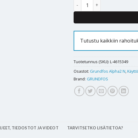
Käyttövesipumppu Grundfos Al
Tutustu kaikkiin rahoit
Tuotetunnus (SKU):
L-4615349
Osastot:
Grundfos Alpha2 N
,
Käytt
Brand:
GRUNDFOS
JEET, TIEDOSTOT JA VIDEOT
TARVITSETKO LISÄTIETOA?