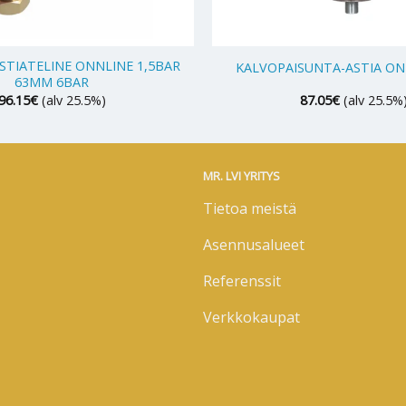
+
STIATELINE ONNLINE 1,5BAR
KALVOPAISUNTA-ASTIA ONN
63MM 6BAR
96.15
€
(alv 25.5%)
87.05
€
(alv 25.5%
MR. LVI YRITYS
Tietoa meistä
Asennusalueet
Referenssit
Verkkokaupat