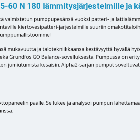
-60 N 180 lämmitysjärjestelmille ja k
 valmistetun pumppupesänsä vuoksi patteri- ja lattialämmi
ville kiertovesipatteri-järjestelmille suuriin omakotitalo
pumppumallistoomme!
nsä mukavuutta ja talotekniikkaansa kestävyyttä hyvällä hyö
sekä Grundfos GO Balance-sovelluksesta. Pumpussa on erityi
en jumiutumista kesäisin. Alpha2-sarjan pumput soveltuvat 
töpaneelin päälle. Se lukee ja analysoi pumpun lähettämä
anssa.