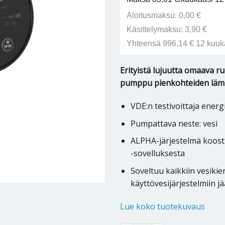
Aloitusmaksu: 0,00 €
Käsittelymaksu: 3,90 €
Yhteensä 996,14 € 12 kuuk
Erityistä lujuutta omaava 
pumppu pienkohteiden lämm
VDE:n testivoittaja ene
Pumpattava neste: vesi
ALPHA-järjestelmä koos
-sovelluksesta
Soveltuu kaikkiin vesikier
käyttövesijärjestelmiin j
Lue koko tuotekuvaus