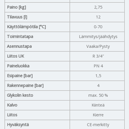
Paino [kg]
2,75
Tilavuus [l]
12
Käyttölämpötila [°C]
0-70
Toimintatapa
Lämmitys/jäähdytys
Asennustapa
Vaaka/Pysty
Liitos UK
R 3/4″
Paineluokka
PN 4
Esipaine [bar]
1,5
Rakennepaine [bar]
4
Glykolin kesto
max. 50 %
Kalvo
Kiinteä
Liitos
Kierre
Hyväksyntä
CE-merkitty