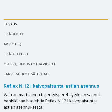
KUVAUS
LISÄTIEDOT
ARVIOT (0)
LISÄTUOTTEET
OHJEET, TIEDOSTOT JA VIDEOT
TARVITSETKO LISÄTIETOA?
Reflex N 12 l kalvopaisunta-astian asennus
Vain ammattilainen tai erityisperehdytyksen saanut
henkilö saa huolehtia Reflex N 12 l kalvopaisunta-
astian asennuksesta.