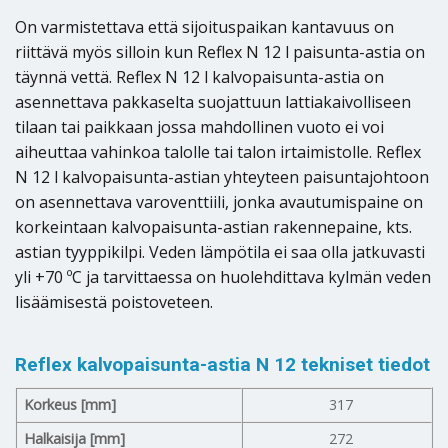
On varmistettava että sijoituspaikan kantavuus on
riittävä myös silloin kun Reflex N 12 l paisunta-astia on
täynnä vettä. Reflex N 12 l kalvopaisunta-astia on
asennettava pakkaselta suojattuun lattiakaivolliseen
tilaan tai paikkaan jossa mahdollinen vuoto ei voi
aiheuttaa vahinkoa talolle tai talon irtaimistolle. Reflex
N 12 l kalvopaisunta-astian yhteyteen paisuntajohtoon
on asennettava varoventtiili, jonka avautumispaine on
korkeintaan kalvopaisunta-astian rakennepaine, kts.
astian tyyppikilpi. Veden lämpötila ei saa olla jatkuvasti
yli +70 ºC ja tarvittaessa on huolehdittava kylmän veden
lisäämisestä poistoveteen.
Reflex kalvopaisunta-astia N 12 tekniset tiedot
Korkeus [mm]
317
Halkaisija [mm]
272