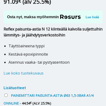
91.09
(alv 25.5%)
€
Osta nyt, maksa myöhemmin
Lue lisää
Reflex paisunta-astia N 12 kiinteällä kalvolla suljettuihin
lämmitys- ja jäähdytysverkostoihin
Täyttöaineena typpi
Kestävä epoxipinnoite
Asennus vaaka- tai pystyasentoon
Lue koko tuotekuvaus
Lisätuotteet
PAINEMITTARI PAISUNTA-ASTIA Ø63 1,5-3BAR A1/4
€
ONNLINE
-
44.54
(ALV 25.5%)