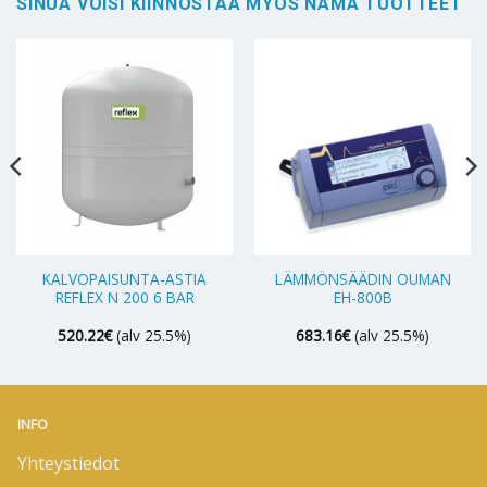
SINUA VOISI KIINNOSTAA MYÖS NÄMÄ TUOTTEET
KALVOPAISUNTA-ASTIA
LÄMMÖNSÄÄDIN OUMAN
REFLEX N 200 6 BAR
EH-800B
520.22
€
(alv 25.5%)
683.16
€
(alv 25.5%)
INFO
Yhteystiedot