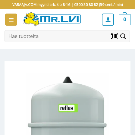
Skip
VARAAJA.COM myynti ark. klo 8-16 |
0300 30 80 82 (59 cent / min)
to
content
0
Etsi:
barcode_scanner