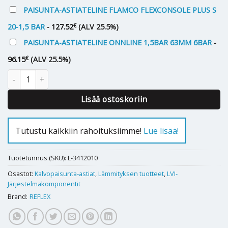
PAISUNTA-ASTIATELINE FLAMCO FLEXCONSOLE PLUS S
€
20-1,5 BAR
-
127.52
(ALV 25.5%)
PAISUNTA-ASTIATELINE ONNLINE 1,5BAR 63MM 6BAR
-
€
96.15
(ALV 25.5%)
Kalvopaisunta-astia REFLEX N 12 L määrä
Lisää ostoskoriin
Tutustu kaikkiin rahoituksiimme!
Lue lisää!
Tuotetunnus (SKU):
L-3412010
Osastot:
Kalvopaisunta-astiat
,
Lämmityksen tuotteet
,
LVI-
Järjestelmäkomponentit
Brand:
REFLEX