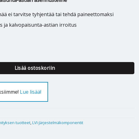
aisunta-astian asennusteline
mää ei tarvitse tyhjentää tai tehdä paineettomaksi
 ja kalvopaisunta-astian irroitus
xconsole plus S 20-1,5 bar määrä
Lisää ostoskoriin
uksiimme!
Lue lisää!
ityksen tuotteet
,
LVI-Järjestelmäkomponentit