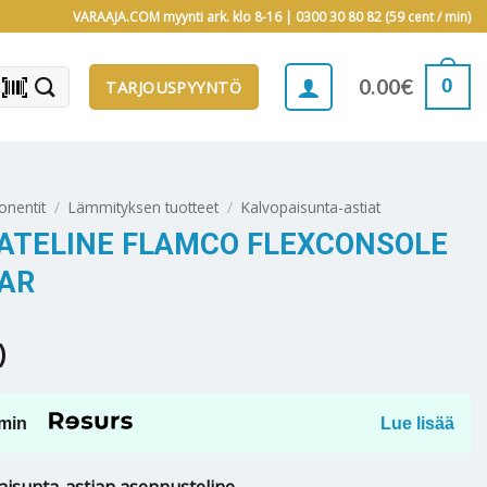
VARAAJA.COM myynti ark. klo 8-16 |
0300 30 80 82 (59 cent / min)
barcode_scanner
0
0.00
€
TARJOUSPYYNTÖ
onentit
/
Lämmityksen tuotteet
/
Kalvopaisunta-astiat
ATELINE FLAMCO FLEXCONSOLE
BAR
)
min
Lue lisää