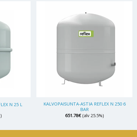
+
KALVOPAISUNTA-ASTIA REFLEX N 250 6
LEX N 25 L
BAR
)
651.78
€
(alv 25.5%)