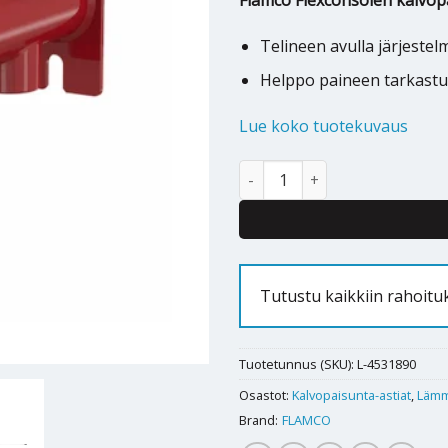
Flamco Flexconsolen kalvop
Telineen avulla järjestel
Helppo paineen tarkastus
Lue koko tuotekuvaus
Paisunta-astiateline Flamco Fle
Tutustu kaikkiin rahoit
Tuotetunnus (SKU):
L-4531890
Osastot:
Kalvopaisunta-astiat
,
Lämm
Brand:
FLAMCO