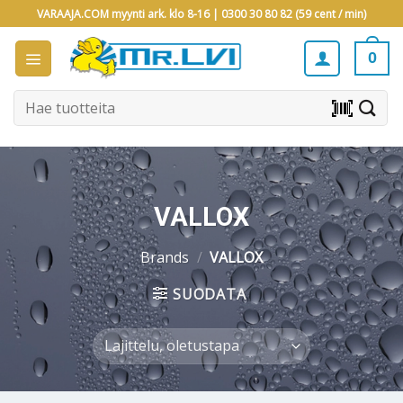
Skip
VARAAJA.COM myynti ark. klo 8-16 |
0300 30 80 82 (59 cent / min)
to
content
0
Etsi:
barcode_scanner
VALLOX
Brands
/
VALLOX
SUODATA