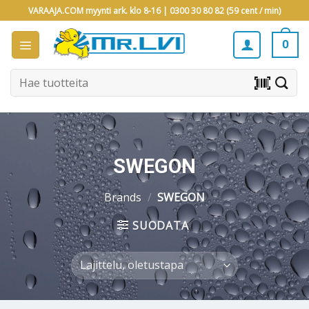
Skip
VARAAJA.COM myynti ark. klo 8-16 |
0300 30 80 82 (59 cent / min)
to
content
0
Etsi:
barcode_scanner
SWEGON
Brands
/
SWEGON
SUODATA