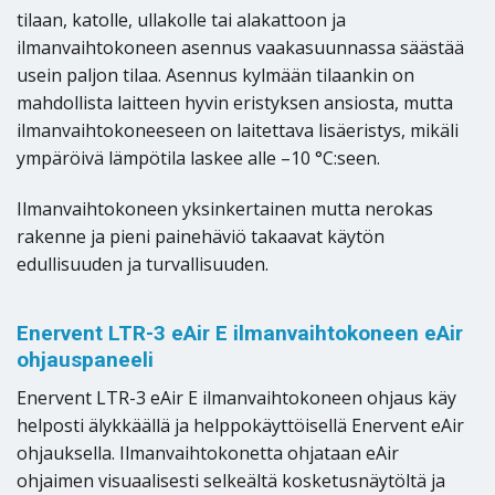
tilaan, katolle, ullakolle tai alakattoon ja
ilmanvaihtokoneen asennus vaakasuunnassa säästää
usein paljon tilaa. Asennus kylmään tilaankin on
mahdollista laitteen hyvin eristyksen ansiosta, mutta
ilmanvaihtokoneeseen on laitettava lisäeristys, mikäli
ympäröivä lämpötila laskee alle –10 °C:seen.
Ilmanvaihtokoneen yksinkertainen mutta nerokas
rakenne ja pieni painehäviö takaavat käytön
edullisuuden ja turvallisuuden.
Enervent LTR-3 eAir E ilmanvaihtokoneen eAir
ohjauspaneeli
Enervent LTR-3 eAir E ilmanvaihtokoneen ohjaus käy
helposti älykkäällä ja helppokäyttöisellä Enervent eAir
ohjauksella. Ilmanvaihtokonetta ohjataan eAir
ohjaimen visuaalisesti selkeältä kosketusnäytöltä ja