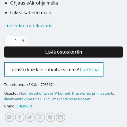
Ohjaus eAir ohjaimella
Oikea kätinen malli
Lue koko tuotekuvaus
Ilmanvaihtokone Enervent LTR-3 eAir E määrä
Lisää ostoskoriin
Tutustu kaikkiin rahoituksiimme!
Lue lisää!
Tuotetunnus (SKU):
L-7935674
Osastot:
Huoneistokohtaiset IV-koneet
,
Ilmanvaihto ja ilmastointi
,
Ilmanvaihtokoneet ja LTO:t
,
Omakotitalon IV-koneet
Brand:
ENERVENT