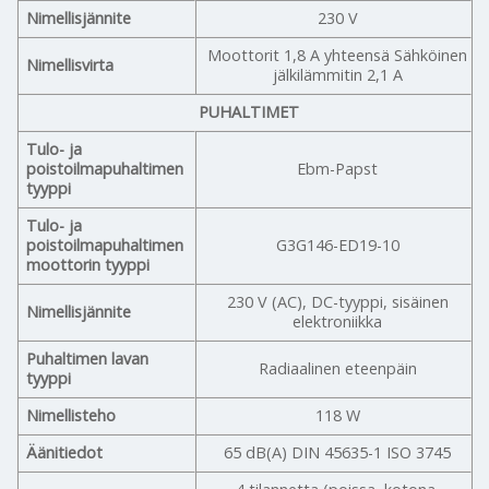
Nimellisjännite
230 V
Moottorit 1,8 A yhteensä Sähköinen
Nimellisvirta
jälkilämmitin 2,1 A
PUHALTIMET
Tulo- ja
poistoilmapuhaltimen
Ebm-Papst
tyyppi
Tulo- ja
poistoilmapuhaltimen
G3G146-ED19-10
moottorin tyyppi
230 V (AC), DC-tyyppi, sisäinen
Nimellisjännite
elektroniikka
Puhaltimen lavan
Radiaalinen eteenpäin
tyyppi
Nimellisteho
118 W
Äänitiedot
65 dB(A) DIN 45635-1 ISO 3745