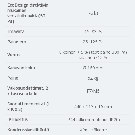
EcoDesign direktiivin
mukainen
76 l/s
vertailuilmavirta(50
Pa)
Ilmavirta
15–83 l/s
Paine-ero
25–125 Pa
ulkoinen < 5 % (testipaine 300 Pa)
Vuoto
sisäinen < 5 %
Kanavan koko
Ø 160 mm
Paino
52 kg
Vakiosuodattimet, 2
F7/M5
x tasosuodatin
Suodattimen mitat (L
440 x 213 x 15 mm
x K x S)
IP luokitus
IP44 (ulkoinen ohjaus IP20)
Kondenssivesiliitäntä
¼”:n sisäkierre