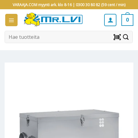
Skip
VARAAJA.COM myynti ark. klo 8-16 |
0300 30 80 82 (59 cent / min)
to
content
0
Etsi:
barcode_scanner