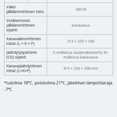
Vakio
500 W
jälkilämmittimen teho
Vesikiertoisen
jälkilämmittimen
kanavassa
sijainti
Kanavalämmittimen
313 × 255 × 356
mitat (L × K × P)
Jäähdytyspatterin
E-malleissa sisäänrakennettu W-
(CG) sijainti
malleissa kanavassa
Kanavajäähdyttimen
415 × 330 × 396 mm
mitat (L×K×P)
*tuloilma 18°C, poistoilma 21°C, jäteilman lämpötilaraja
-7°C