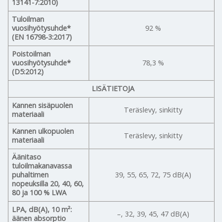
13141-7:2010)
Tuloilman
vuosihyötysuhde*
92 %
(EN 16798-3:2017)
Poistoilman
vuosihyötysuhde*
78,3 %
(D5:2012)
LISÄTIETOJA
Kannen sisäpuolen
Teräslevy, sinkitty
materiaali
Kannen ulkopuolen
Teräslevy, sinkitty
materiaali
Äänitaso
tuloilmakanavassa
puhaltimen
39, 55, 65, 72, 75 dB(A)
nopeuksilla 20, 40, 60,
80 ja 100 % LWA
LPA, dB(A), 10 m²:
–, 32, 39, 45, 47 dB(A)
äänen absorptio