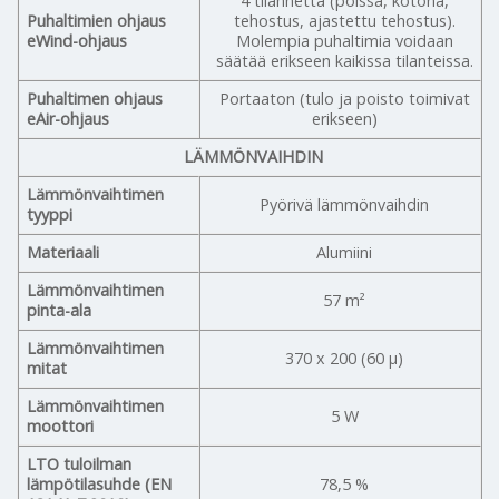
4 tilannetta (poissa, kotona,
Puhaltimien ohjaus
tehostus, ajastettu tehostus).
eWind-ohjaus
Molempia puhaltimia voidaan
säätää erikseen kaikissa tilanteissa.
Puhaltimen ohjaus
Portaaton (tulo ja poisto toimivat
eAir-ohjaus
erikseen)
LÄMMÖNVAIHDIN
Lämmönvaihtimen
Pyörivä lämmönvaihdin
tyyppi
Materiaali
Alumiini
Lämmönvaihtimen
57 m²
pinta-ala
Lämmönvaihtimen
370 x 200 (60 μ)
mitat
Lämmönvaihtimen
5 W
moottori
LTO tuloilman
lämpötilasuhde (EN
78,5 %