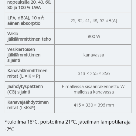
nopeuksilla 20, 40, 60,
80 ja 100 % LWA
LPA, dB(A), 10 m²:
25, 32, 41, 48, 52 dB(A)
äänen absorptio
Vakio
800 W
jälkilämmittimen teho
Vesikiertoisen
jälkilämmittimen
kanavassa
sijainti
Kanavalämmittimen
313 × 255 × 356
mitat (L × K × P)
Jäähdytyspatterin
E-malleissa sisäänrakennettu W-
(CG) sijainti
malleissa kanavassa
Kanavajäähdyttimen
415 × 330 × 396 mm
mitat (L×K×P)
*tuloilma 18°C, poistoilma 21°C, jäteilman lämpötilaraja
-7°C