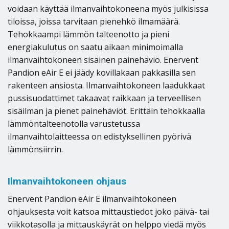
voidaan käyttää ilmanvaihtokoneena myös julkisissa
tiloissa, joissa tarvitaan pienehkö ilmamäärä.
Tehokkaampi lämmön talteenotto ja pieni
energiakulutus on saatu aikaan minimoimalla
ilmanvaihtokoneen sisäinen painehäviö. Enervent
Pandion eAir E ei jäädy kovillakaan pakkasilla sen
rakenteen ansiosta. Ilmanvaihtokoneen laadukkaat
pussisuodattimet takaavat raikkaan ja terveellisen
sisäilman ja pienet painehäviöt. Erittäin tehokkaalla
lämmöntalteenotolla varustetussa
ilmanvaihtolaitteessa on edistyksellinen pyörivä
lämmönsiirrin.
Ilmanvaihtokoneen ohjaus
Enervent Pandion eAir E ilmanvaihtokoneen
ohjauksesta voit katsoa mittaustiedot joko päivä- tai
viikkotasolla ja mittauskäyrät on helppo viedä myös