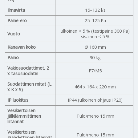
Ilmavirta
15–132 l/s
Paine-ero
25–125 Pa
ulkoinen < 5 % (testipaine 300 Pa)
Vuoto
sisäinen < 5 %
Kanavan koko
Ø 160 mm
Paino
90 kg
Vakiosuodattimet, 2
F7/M5
x tasosuodatin
Suodattimen mitat (L
464 x 164 x 220 mm
x K x S)
IP luokitus
IP44 (ulkoinen ohjaus IP20)
Vesikiertoisen
jälkilämmittimen
Tulo/meno 15 mm
liitännät
Vesikiertoisen
Tulo/meno 15 mm
jäähdyttimen liitännät