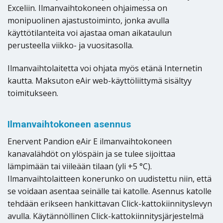
Exceliin. Ilmanvaihtokoneen ohjaimessa on
monipuolinen ajastustoiminto, jonka avulla
käyttötilanteita voi ajastaa oman aikataulun
perusteella viikko- ja vuositasolla.
Ilmanvaihtolaitetta voi ohjata myös etänä Internetin
kautta. Maksuton eAir web-käyttöliittymä sisältyy
toimitukseen.
Ilmanvaihtokoneen asennus
Enervent Pandion eAir E ilmanvaihtokoneen
kanavalähdöt on ylöspäin ja se tulee sijoittaa
lämpimään tai viileään tilaan (yli +5 °C).
Ilmanvaihtolaitteen konerunko on uudistettu niin, että
se voidaan asentaa seinälle tai katolle. Asennus katolle
tehdään erikseen hankittavan Click-kattokiinnityslevyn
avulla. Käytännöllinen Click-kattokiinnitysjärjestelmä