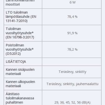
Lämmönvaihtimen
6 W
moottori
LTO tuloilman
lämpötilasuhde (EN
78,4 %
13141-7:2010)
Tuloilman
vuosihyötysuhde*
91,9 %
(EN 16798-3:2017)
Poistoilman
vuosihyötysuhde*
78,2 %
(D5:2012)
LISÄTIETOJA
Kannen sisäpuolen
Teräslevy, sinkitty
materiaali
Kannen ulkopuolen
Teräslevy, sinkitty, jauhemaalattu
materiaali
Äänitaso
tuloilmakanavassa
puhaltimen
29, 36, 45, 52, 56 dB(A)