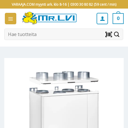
Skip
VARAAJA.COM myynti ark. klo 8-16 |
0300 30 80 82 (59 cent / min)
to
content
0
Etsi:
barcode_scanner