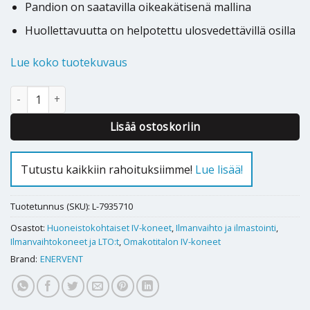
Pandion on saatavilla oikeakätisenä mallina
Huollettavuutta on helpotettu ulosvedettävillä osilla
Lue koko tuotekuvaus
Ilmanvaihtokone Enervent Pandion eAir E määrä
Lisää ostoskoriin
Tutustu kaikkiin rahoituksiimme!
Lue lisää!
Tuotetunnus (SKU):
L-7935710
Osastot:
Huoneistokohtaiset IV-koneet
,
Ilmanvaihto ja ilmastointi
,
Ilmanvaihtokoneet ja LTO:t
,
Omakotitalon IV-koneet
Brand:
ENERVENT