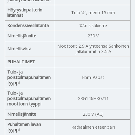
Höyrystinpatterin
Tulo ½”, meno 15 mm
liitännät
Kondenssivesiliitäntä
¼”:n sisäkierre
Nimellisjännite
230 V
Moottorit 2,9 A yhteensä Sähköinen
Nimellisvirta
jälkilämmitin 3,5 A
PUHALTIMET
Tulo- ja
poistoilmapuhaltimen
Ebm-Papst
tyyppi
Tulo- ja
poistoilmapuhaltimen
G3G146HK0711
moottorin tyyppi
Nimellisjännite
230 V (AC)
Puhaltimen lavan
Radiaalinen eteenpäin
tyyppi