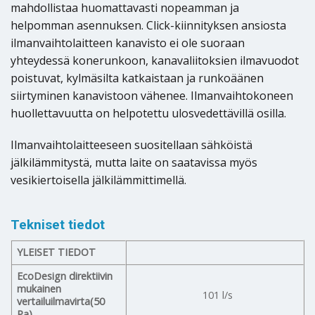
mahdollistaa huomattavasti nopeamman ja
helpomman asennuksen. Click-kiinnityksen ansiosta
ilmanvaihtolaitteen kanavisto ei ole suoraan
yhteydessä konerunkoon, kanavaliitoksien ilmavuodot
poistuvat, kylmäsilta katkaistaan ja runkoäänen
siirtyminen kanavistoon vähenee. Ilmanvaihtokoneen
huollettavuutta on helpotettu ulosvedettävillä osilla.
Ilmanvaihtolaitteeseen suositellaan sähköistä
jälkilämmitystä, mutta laite on saatavissa myös
vesikiertoisella jälkilämmittimellä.
Tekniset tiedot
YLEISET TIEDOT
EcoDesign direktiivin
mukainen
101 l/s
vertailuilmavirta(50
Pa)