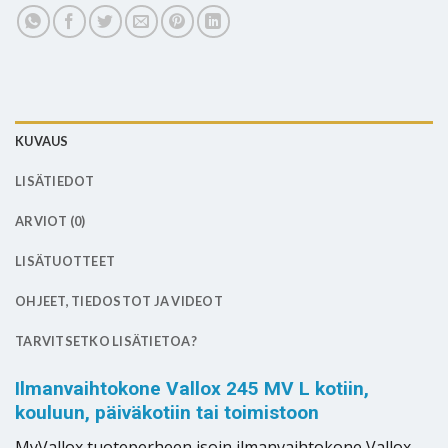
KUVAUS
LISÄTIEDOT
ARVIOT (0)
LISÄTUOTTEET
OHJEET, TIEDOSTOT JA VIDEOT
TARVITSETKO LISÄTIETOA?
Ilmanvaihtokone Vallox 245 MV L kotiin,
kouluun, päiväkotiin tai toimistoon
MyVallox tuoteperheen isoin ilmanvaihtokone Vallox