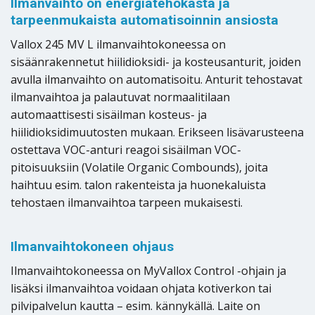
Ilmanvaihto on energiatehokasta ja
tarpeenmukaista automatisoinnin ansiosta
Vallox 245 MV L ilmanvaihtokoneessa on
sisäänrakennetut hiilidioksidi- ja kosteusanturit, joiden
avulla ilmanvaihto on automatisoitu. Anturit tehostavat
ilmanvaihtoa ja palautuvat normaalitilaan
automaattisesti sisäilman kosteus- ja
hiilidioksidimuutosten mukaan. Erikseen lisävarusteena
ostettava VOC-anturi reagoi sisäilman VOC-
pitoisuuksiin (Volatile Organic Combounds), joita
haihtuu esim. talon rakenteista ja huonekaluista
tehostaen ilmanvaihtoa tarpeen mukaisesti.
Ilmanvaihtokoneen ohjaus
Ilmanvaihtokoneessa on MyVallox Control -ohjain ja
lisäksi ilmanvaihtoa voidaan ohjata kotiverkon tai
pilvipalvelun kautta – esim. kännykällä. Laite on