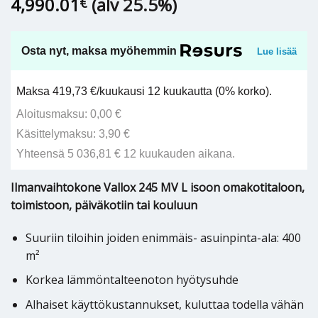
4,990.01
(alv 25.5%)
€
Osta nyt, maksa myöhemmin
Lue lisää
Maksa 419,73 €/kuukausi 12 kuukautta (0% korko).
Aloitusmaksu: 0,00 €
Käsittelymaksu: 3,90 €
Yhteensä 5 036,81 € 12 kuukauden aikana.
Ilmanvaihtokone Vallox 245 MV L isoon omakotitaloon,
toimistoon, päiväkotiin tai kouluun
Suuriin tiloihin joiden enimmäis- asuinpinta-ala: 400
m²
Korkea lämmöntalteenoton hyötysuhde
Alhaiset käyttökustannukset, kuluttaa todella vähän