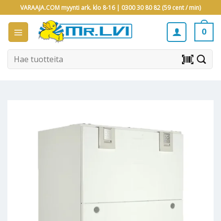
Skip
VARAAJA.COM myynti ark. klo 8-16 |
0300 30 80 82 (59 cent / min)
to
content
0
Etsi:
barcode_scanner