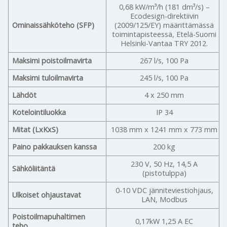
0,68 kW/m³/h (181 dm³/s) –
Ecodesign-direktiivin
Ominaissähköteho (SFP)
(2009/125/EY) määrittämässä
toimintapisteessä, Etelä-Suomi
Helsinki-Vantaa TRY 2012.
Maksimi poistoilmavirta
267 l/s, 100 Pa
Maksimi tuloilmavirta
245 l/s, 100 Pa
Lähdöt
4 x 250 mm
Kotelointiluokka
IP 34
Mitat (LxKxS)
1038 mm x 1241 mm x 773 mm
Paino pakkauksen kanssa
200 kg
230 V, 50 Hz, 14,5 A
Sähköliitäntä
(pistotulppa)
0-10 VDC jänniteviestiohjaus,
Ulkoiset ohjaustavat
LAN, Modbus
Poistoilmapuhaltimen
0,17kW 1,25 A EC
teho