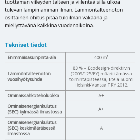
tuottaman viileyden talteen ja viilentää sillä ulkoa
tulevan lämpimämmän ilman. Lämmöntalteenoton
osittainen ohitus pitää tuloilman vakaana ja
miellyttävänä kaikkina vuodenaikoina.
Tekniset tiedot
Enimmäisasuinpinta-ala
400
m²
83 % – Ecodesign-direktiivin
Lämmöntalteenoton
(2009/125/EY) määrittämässä
vuosihyötysuhde
toimintapisteessä, Etelä-Suomi
Helsinki-Vantaa TRY 2012.
Ominaissähköteholuokka
A+
Ominaisenergiankulutus
A+
(SEC) kylmässä ilmastossa
Ominaisenergiankulutus
(SEC) keskimääräisessä
A
ilmastossa