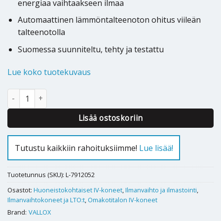
energiaa vaihtaakseen ilmaa
Automaattinen lämmöntalteenoton ohitus viileän
talteenotolla
Suomessa suunniteltu, tehty ja testattu
Lue koko tuotekuvaus
Ilmanvaihtokone Vallox 245 MV L määrä
Lisää ostoskoriin
Tutustu kaikkiin rahoituksiimme!
Lue lisää!
Tuotetunnus (SKU):
L-7912052
Osastot:
Huoneistokohtaiset IV-koneet
,
Ilmanvaihto ja ilmastointi
,
Ilmanvaihtokoneet ja LTO:t
,
Omakotitalon IV-koneet
Brand:
VALLOX