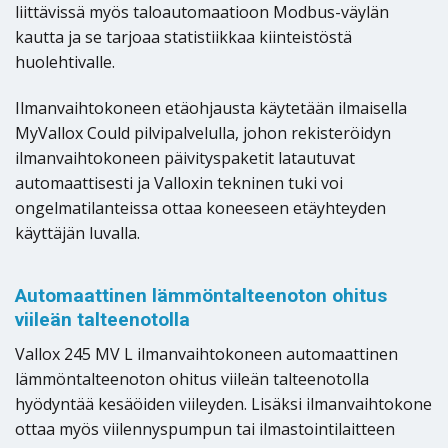
liittävissä myös taloautomaatioon Modbus-väylän
kautta ja se tarjoaa statistiikkaa kiinteistöstä
huolehtivalle.
Ilmanvaihtokoneen etäohjausta käytetään ilmaisella
MyVallox Could pilvipalvelulla, johon rekisteröidyn
ilmanvaihtokoneen päivityspaketit latautuvat
automaattisesti ja Valloxin tekninen tuki voi
ongelmatilanteissa ottaa koneeseen etäyhteyden
käyttäjän luvalla.
Automaattinen lämmöntalteenoton ohitus
viileän talteenotolla
Vallox 245 MV L ilmanvaihtokoneen automaattinen
lämmöntalteenoton ohitus viileän talteenotolla
hyödyntää kesäöiden viileyden. Lisäksi ilmanvaihtokone
ottaa myös viilennyspumpun tai ilmastointilaitteen