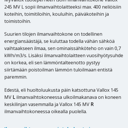
245 MV L sopii ilmanvaihtolaitteeksi max. 400 neliöisiin
koteihin, toimitiloihin, kouluihin, päiväkoteihin ja
toimistoihin.
Suurien tilojen ilmanvaihtokone on todellinen
energiansäästäjä, se kuluttaa todella vähän sähköä
vaihtaakseen ilmaa, sen ominaissähköteho on vain 0,7
kWh/m3/s. Lisäksi ilmanvaihtolaitteen vuosihyötysuhde
on korkea, eli sen lämmöntalteenotto pystyy
siirtämään poistoilman lämmön tuloilmaan entistä
paremmin.
Edestä, eli huoltoluukusta päin katsottuna Vallox 145
MV
L
ilmanvaihtokoneessa ulkoilmakanava on koneen
keskilinjan vasemmalla ja Vallox 145 MV
R
ilmanvaihtokoneessa oikealla puolella.