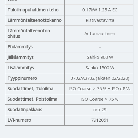
Tuloilmapuhaltimen teho
0,17kW 1,25 A EC
Lämmöntalteenottokenno
Ristivastavirta
Lämmöntalteenoton
Automaattinen
ohitus
Etulämmitys
–
Jälkilämmitys
Sähkö 900 W
Lisälämmitys
Sähkö 1500 W
Tyyppinumero
3732/A3732 (alkaen 02/2020)
Suodattimet, Tuloilma
ISO Coarse > 75 % + ISO ePM₁
Suodattimet, Poistoilma
ISO Coarse > 75 %
Suodatinpakkaus
nro 29
LVI-numero
7912051