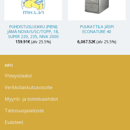
PUHDISTUSLUUKKU (PIENI)
PUUKATTILA JÄSPI
JÄMÄ NOVA/S/SC/TOPP, 18,
ECONATURE 40
SUPER 220, 235, NIVA 2000
159.91
€
(alv 25.5%)
6,067.52
€
(alv 25.5%)
INFO
Yhteystiedot
Verkkolaskutusosoite
Myynti- ja toimitusehdot
Tietosuojaseloste
Evästeet