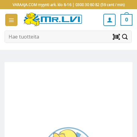
Skip
VARAAJA.COM myynti ark. klo 8-16 |
0300 30 80 82 (59 cent / min)
to
content
0
Etsi:
barcode_scanner