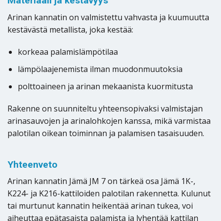
Materiaali ja kestävyys
Arinan kannatin on valmistettu vahvasta ja kuumuutta
kestävästä metallista, joka kestää:
korkeaa palamislämpötilaa
lämpölaajenemista ilman muodonmuutoksia
polttoaineen ja arinan mekaanista kuormitusta
Rakenne on suunniteltu yhteensopivaksi valmistajan
arinasauvojen ja arinalohkojen kanssa, mikä varmistaa
palotilan oikean toiminnan ja palamisen tasaisuuden.
Yhteenveto
Arinan kannatin Jämä JM 7 on tärkeä osa Jämä 1K-,
K224- ja K216-kattiloiden palotilan rakennetta. Kulunut
tai murtunut kannatin heikentää arinan tukea, voi
aiheuttaa epätasaista palamista ja lyhentää kattilan