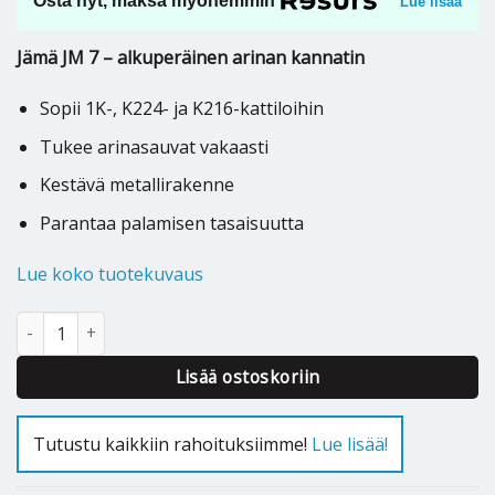
Osta nyt, maksa myöhemmin
Lue lisää
Jämä JM 7 – alkuperäinen arinan kannatin
Sopii 1K-, K224- ja K216-kattiloihin
Tukee arinasauvat vakaasti
Kestävä metallirakenne
Parantaa palamisen tasaisuutta
Lue koko tuotekuvaus
Arinan kannatin Jämä JM 7 - 1K, K224, K216 määrä
Lisää ostoskoriin
Tutustu kaikkiin rahoituksiimme!
Lue lisää!