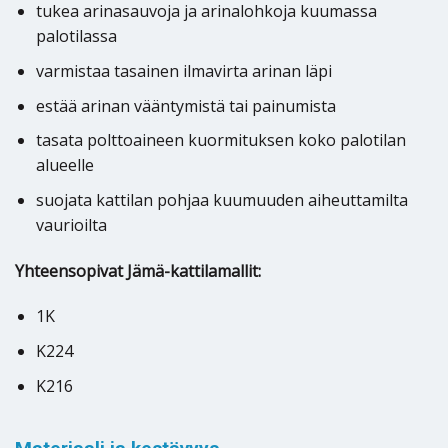
tukea arinasauvoja ja arinalohkoja kuumassa
palotilassa
varmistaa tasainen ilmavirta arinan läpi
estää arinan vääntymistä tai painumista
tasata polttoaineen kuormituksen koko palotilan
alueelle
suojata kattilan pohjaa kuumuuden aiheuttamilta
vaurioilta
Yhteensopivat Jämä-kattilamallit:
1K
K224
K216