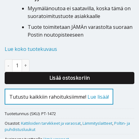
Myymälänoutoa ei saatavilla, koska tämä on
suoratoimitustuote asiakkaalle
Tuote toimitetaan JÄMÄn varastolta suoraan
Postin noutopisteeseen
Lue koko tuotekuvaus
Puhdistusluukku (pieni) Jämä Nova/S/SC/Topp, 18, Super 220, 23
Lisää ostoskoriin
Tutustu kaikkiin rahoituksiimme!
Lue lisää!
Tuotetunnus (SKU):
PT-1472
Osastot:
Kattiloiden tarvikkeet ja varaosat
,
Lämmityslaitteet
,
Poltin- ja
puhdistusluukut
Avainsana tuotteelle
Jämä varaosat