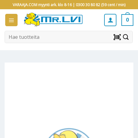
Skip
VARAAJA.COM myynti ark. klo 8-16 |
0300 30 80 82 (59 cent / min)
to
content
0
Etsi:
barcode_scanner