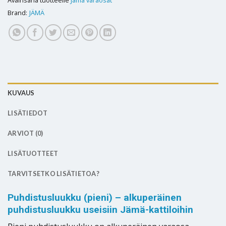
Brand:
JÄMÄ
KUVAUS
LISÄTIEDOT
ARVIOT (0)
LISÄTUOTTEET
TARVITSETKO LISÄTIETOA?
Puhdistusluukku (pieni) – alkuperäinen
puhdistusluukku useisiin Jämä-kattiloihin