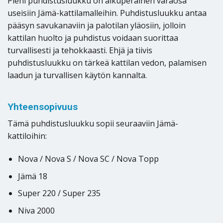
Pieni puhdistusluukku on alkuperäinen varaosa
useisiin Jämä-kattilamalleihin. Puhdistusluukku antaa
pääsyn savukanaviin ja palotilan yläosiin, jolloin
kattilan huolto ja puhdistus voidaan suorittaa
turvallisesti ja tehokkaasti. Ehjä ja tiivis
puhdistusluukku on tärkeä kattilan vedon, palamisen
laadun ja turvallisen käytön kannalta.
Yhteensopivuus
Tämä puhdistusluukku sopii seuraaviin Jämä-
kattiloihin:
Nova / Nova S / Nova SC / Nova Topp
Jämä 18
Super 220 / Super 235
Niva 2000