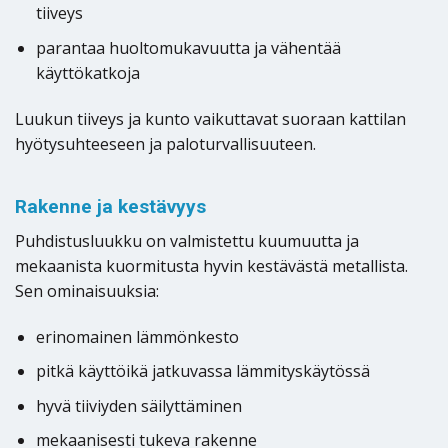
tiiveys
parantaa huoltomukavuutta ja vähentää
käyttökatkoja
Luukun tiiveys ja kunto vaikuttavat suoraan kattilan
hyötysuhteeseen ja paloturvallisuuteen.
Rakenne ja kestävyys
Puhdistusluukku on valmistettu kuumuutta ja
mekaanista kuormitusta hyvin kestävästä metallista.
Sen ominaisuuksia:
erinomainen lämmönkesto
pitkä käyttöikä jatkuvassa lämmityskäytössä
hyvä tiiviyden säilyttäminen
mekaanisesti tukeva rakenne