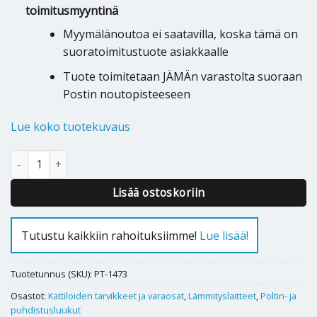
toimitusmyyntinä
Myymälänoutoa ei saatavilla, koska tämä on
suoratoimitustuote asiakkaalle
Tuote toimitetaan JÄMÄn varastolta suoraan
Postin noutopisteeseen
Lue koko tuotekuvaus
Puhdistusluukku (iso) Jämä Nova 2000 (1998 alkaen) määrä
Lisää ostoskoriin
Tutustu kaikkiin rahoituksiimme!
Lue lisää!
Tuotetunnus (SKU):
PT-1473
Osastot:
Kattiloiden tarvikkeet ja varaosat
,
Lämmityslaitteet
,
Poltin- ja
puhdistusluukut