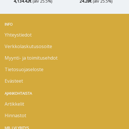
4,134.42
€
(alv 25.5%)
24.28
€
(alv 25.5%)
INFO
Yhteystiedot
Verkkolaskutusosoite
Myynti- ja toimitusehdot
Tietosuojaseloste
Evästeet
AJANKOHTAISTA
Artikkelit
Hinnastot
MR. LVI YRITYS