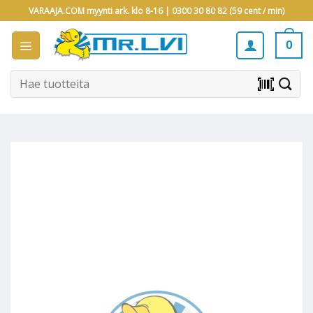
Skip
VARAAJA.COM myynti ark. klo 8-16 |
0300 30 80 82 (59 cent / min)
to
content
0
Etsi:
barcode_scanner