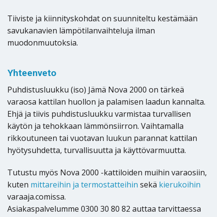
Tiiviste ja kiinnityskohdat on suunniteltu kestämään
savukanavien lämpötilanvaihteluja ilman
muodonmuutoksia.
Yhteenveto
Puhdistusluukku (iso) Jämä Nova 2000 on tärkeä
varaosa kattilan huollon ja palamisen laadun kannalta.
Ehjä ja tiivis puhdistusluukku varmistaa turvallisen
käytön ja tehokkaan lämmönsiirron. Vaihtamalla
rikkoutuneen tai vuotavan luukun parannat kattilan
hyötysuhdetta, turvallisuutta ja käyttövarmuutta.
Tutustu myös Nova 2000 -kattiloiden muihin varaosiin,
kuten
mittareihin ja termostatteihin
sekä
kierukoihin
varaaja.comissa.
Asiakaspalvelumme 0300 30 80 82 auttaa tarvittaessa