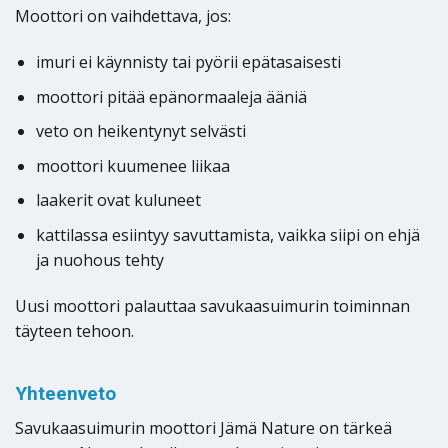
Moottori on vaihdettava, jos:
imuri ei käynnisty tai pyörii epätasaisesti
moottori pitää epänormaaleja ääniä
veto on heikentynyt selvästi
moottori kuumenee liikaa
laakerit ovat kuluneet
kattilassa esiintyy savuttamista, vaikka siipi on ehjä
ja nuohous tehty
Uusi moottori palauttaa savukaasuimurin toiminnan
täyteen tehoon.
Yhteenveto
Savukaasuimurin moottori Jämä Nature on tärkeä