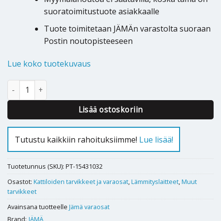
suoratoimitustuote asiakkaalle
Tuote toimitetaan JÄMÄn varastolta suoraan
Postin noutopisteeseen
Lue koko tuotekuvaus
Savukaasuimurin moottori Jämä Nature määrä
Lisää ostoskoriin
Tutustu kaikkiin rahoituksiimme!
Lue lisää!
Tuotetunnus (SKU):
PT-15431032
Osastot:
Kattiloiden tarvikkeet ja varaosat
,
Lämmityslaitteet
,
Muut
tarvikkeet
Avainsana tuotteelle
Jämä varaosat
Brand:
JÄMÄ