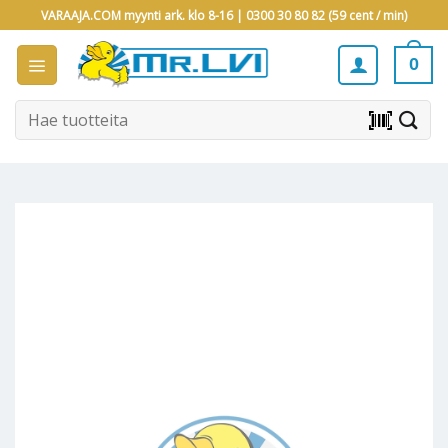
Skip
VARAAJA.COM myynti ark. klo 8-16 |
0300 30 80 82 (59 cent / min)
to
content
0
Etsi:
barcode_scanner