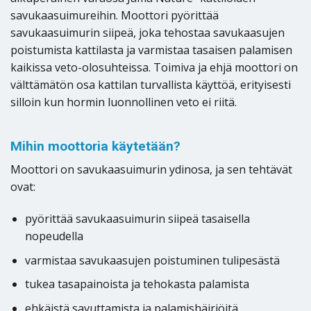
savukaasuimureihin. Moottori pyörittää
savukaasuimurin siipeä, joka tehostaa savukaasujen
poistumista kattilasta ja varmistaa tasaisen palamisen
kaikissa veto-olosuhteissa. Toimiva ja ehjä moottori on
välttämätön osa kattilan turvallista käyttöä, erityisesti
silloin kun hormin luonnollinen veto ei riitä.
Mihin moottoria käytetään?
Moottori on savukaasuimurin ydinosa, ja sen tehtävät
ovat:
pyörittää savukaasuimurin siipeä tasaisella
nopeudella
varmistaa savukaasujen poistuminen tulipesästä
tukea tasapainoista ja tehokasta palamista
ehkäistä savuttamista ja palamishäiriöitä