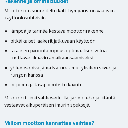
Rakenne ja ominaisuudet
Moottori on suunniteltu kattilaympäristön vaativiin
käyttöolosuhteisiin:
lämpöä ja tärinää kestävä moottorirakenne
pitkäikäiset laakerit jatkuvaan käyttöön
tasainen pyörintänopeus optimaalisen vetoa
tuottavan ilmavirran aikaansaamiseksi
yhteensopiva Jämä Nature -imuriyksikön siiven ja
rungon kanssa
hiljainen ja tasapainotettu käynti
Moottori toimii sähköverkolla, ja sen teho ja liitäntä
vastaavat alkuperäisen imurin speksejä.
Milloin moottori kannattaa vaihtaa?