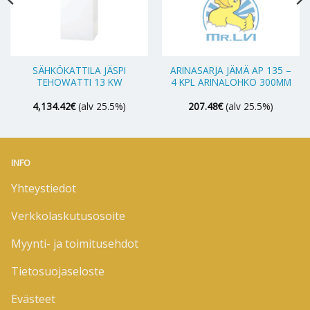
SÄHKÖKATTILA JÄSPI
ARINASARJA JÄMÄ AP 135 –
TEHOWATTI 13 KW
4 KPL ARINALOHKO 300MM
4,134.42
€
(alv 25.5%)
207.48
€
(alv 25.5%)
INFO
Yhteystiedot
Verkkolaskutusosoite
Myynti- ja toimitusehdot
Tietosuojaseloste
Evästeet