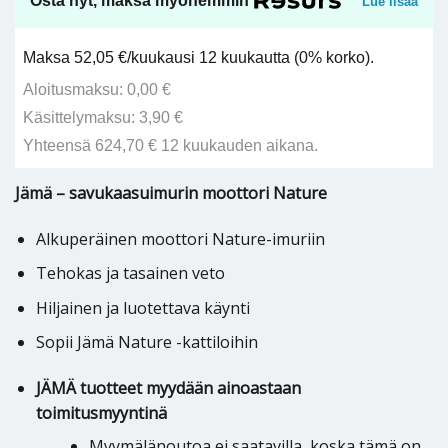
Osta nyt, maksa myöhemmin
Lue lisää
Maksa 52,05 €/kuukausi 12 kuukautta (0% korko).
Aloitusmaksu: 0,00 €
Käsittelymaksu: 3,90 €
Yhteensä 624,70 € 12 kuukauden aikana.
Jämä – savukaasuimurin moottori Nature
Alkuperäinen moottori Nature-imuriin
Tehokas ja tasainen veto
Hiljainen ja luotettava käynti
Sopii Jämä Nature -kattiloihin
JÄMÄ tuotteet myydään ainoastaan
toimitusmyyntinä
Myymälänoutoa ei saatavilla, koska tämä on