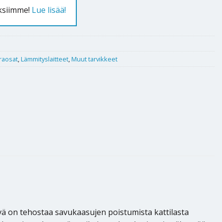
uksiimme!
Lue lisää!
araosat
,
Lämmityslaitteet
,
Muut tarvikkeet
vä on tehostaa savukaasujen poistumista kattilasta