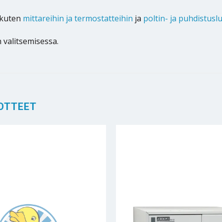
 kuten
mittareihin ja termostatteihin
ja
poltin- ja puhdistusl
valitsemisessa.
OTTEET