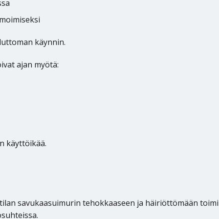
ssa
imoimiseksi
eluttoman käynnin.
ivat ajan myötä:
n käyttöikää.
tilan savukaasuimurin tehokkaaseen ja häiriöttömään toimin
osuhteissa.