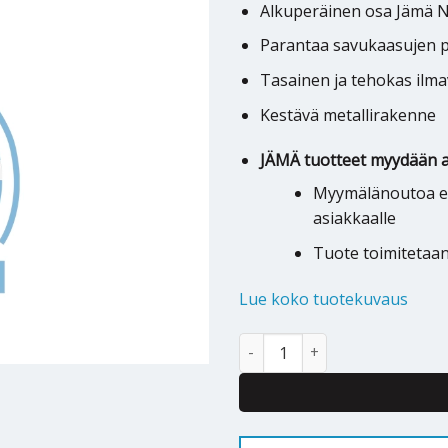
Alkuperäinen osa Jämä Na
Parantaa savukaasujen 
Tasainen ja tehokas ilma
Kestävä metallirakenne
JÄMÄ tuotteet myydään a
Myymälänoutoa ei 
asiakkaalle
Tuote toimitetaa
Lue koko tuotekuvaus
Savukaasuimurin siipi Jämä Nat