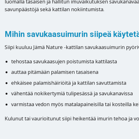
luomalla tasaisen ja hallitun imuvaikutuksen savukanavaa
savunpäästöjä sekä kattilan nokiintumista.
Mihin savukaasuimurin siipeä käytet
Siipi kuuluu Jämä Nature -kattilan savukaasuimurin pyöriv
tehostaa savukaasujen poistumista kattilasta
auttaa pitämään palamisen tasaisena
ehkäisee palamishäiriöitä ja kattilan savuttamista
vähentää nokikertymiä tulipesässä ja savukanavissa
varmistaa vedon myös matalapaineisilla tai kosteilla kel
Kulunut tai vaurioitunut siipi heikentää imurin tehoa ja vo