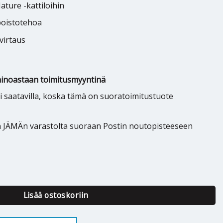
ture -kattiloihin
poistotehoa
virtaus
inoastaan toimitusmyyntinä
saatavilla, koska tämä on suoratoimitustuote
n JÄMÄn varastolta suoraan Postin noutopisteeseen
ure määrä
Lisää ostoskoriin