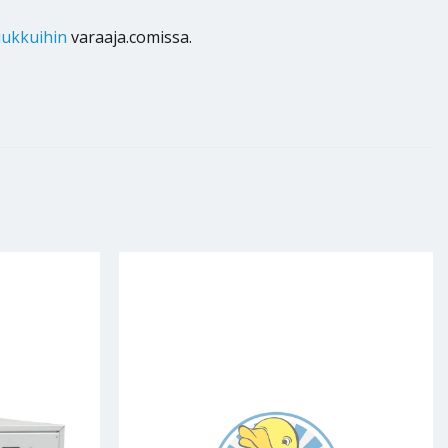
uukkuihin
varaaja.comissa.