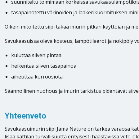
suunniteltu toimimaan korkeissa savukaasulämpötiloi
tasapainotettu värinöiden ja laakerikuormituksen min
Oikein mitoitettu siipi takaa imurin pitkän käyttöiän ja m
Savukaasuissa oleva kosteus, lämpötilaerot ja nokipöly vo
kuluttaa siiven pintaa
heikentää siiven tasapainoa
aiheuttaa korroosiota
Säännöllinen nuohous ja imurin tarkistus pidentävät siive
Yhteenveto
Savukaasuimurin siipi Jämä Nature on tärkeä varaosa kat
lisää kattilan turvallisuutta erityisesti haastavissa veto-ol