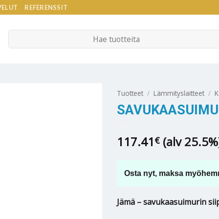
VELUT
REFERENSSIT
Etsi:
Tuotteet
/
Lämmityslaitteet
/
K
SAVUKAASUIMUR
117.41
(alv 25.5%
€
Osta nyt, maksa myöhem
Jämä – savukaasuimurin sii