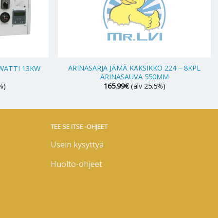
+
ARINASARJA JÄMÄ KAKSIKKO 224 – 8KPL
UWATTI 13KW
ARINASAUVA 550MM
%)
165.99
€
(alv 25.5%)
TEE SE ITSE -OHJEET
Usein kysyttyä
Huolto-ohjeet