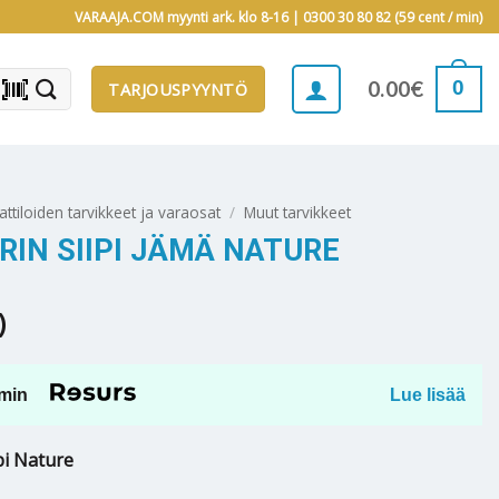
VARAAJA.COM myynti ark. klo 8-16 |
0300 30 80 82 (59 cent / min)
barcode_scanner
0
0.00
€
TARJOUSPYYNTÖ
attiloiden tarvikkeet ja varaosat
/
Muut tarvikkeet
IN SIIPI JÄMÄ NATURE
)
min
Lue lisää
pi Nature