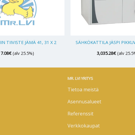
+
N TIIVISTE JÄMÄ 41, 31 X 2
SÄHKÖKATTILA JÄSPI PIKK
7.08
€
(alv 25.5%)
3,035.28
€
(alv 25.5
MR. LVI YRITYS
Tietoa meistä
Asennusalueet
Referenssit
Verkkokaupat