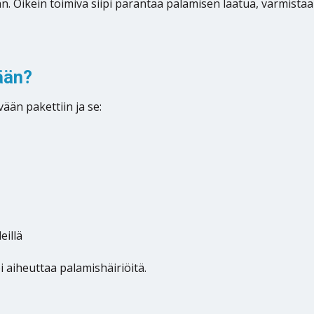
n. Oikein toimiva siipi parantaa palamisen laatua, varmist
ään?
ään pakettiin ja se:
eillä
i aiheuttaa palamishäiriöitä.