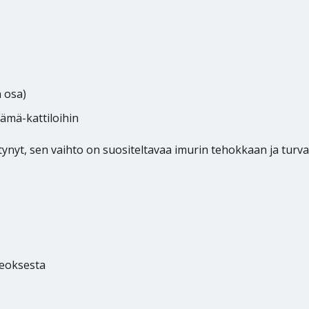
 osa)
Jämä-kattiloihin
intynyt, sen vaihto on suositeltavaa imurin tehokkaan ja turv
seoksesta