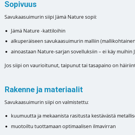
Sopivuus
Savukaasuimurin siipi Jämä Nature sopii:
Jämä Nature -kattiloihin
alkuperäiseen savukaasuimurin malliin (mallikohtainen
ainoastaan Nature-sarjan sovelluksiin – ei käy muihin 
Jos siipi on vaurioitunut, taipunut tai tasapaino on häiri
Rakenne ja materiaalit
Savukaasuimurin siipi on valmistettu:
kuumuutta ja mekaanista rasitusta kestävästä metalli
muotoiltu tuottamaan optimaalisen ilmavirran