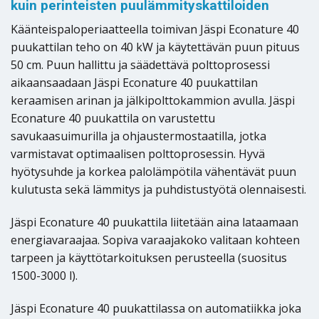
kuin perinteisten puulämmityskattiloiden
Käänteispaloperiaatteella toimivan Jäspi Econature 40
puukattilan teho on 40 kW ja käytettävän puun pituus
50 cm. Puun hallittu ja säädettävä polttoprosessi
aikaansaadaan Jäspi Econature 40 puukattilan
keraamisen arinan ja jälkipolttokammion avulla. Jäspi
Econature 40 puukattila on varustettu
savukaasuimurilla ja ohjaustermostaatilla, jotka
varmistavat optimaalisen polttoprosessin. Hyvä
hyötysuhde ja korkea palolämpötila vähentävät puun
kulutusta sekä lämmitys ja puhdistustyötä olennaisesti.
Jäspi Econature 40 puukattila liitetään aina lataamaan
energiavaraajaa. Sopiva varaajakoko valitaan kohteen
tarpeen ja käyttötarkoituksen perusteella (suositus
1500-3000 l).
Jäspi Econature 40 puukattilassa on automatiikka joka