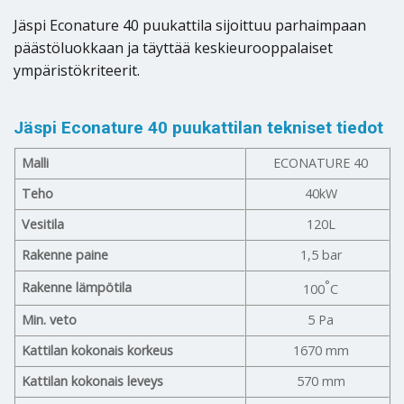
Jäspi Econature 40 puukattila sijoittuu parhaimpaan
päästöluokkaan ja täyttää keskieurooppalaiset
ympäristökriteerit.
Jäspi Econature 40 puukattilan tekniset tiedot
Malli
ECONATURE 40
Teho
40kW
Vesitila
120L
Rakenne paine
1,5 bar
°
Rakenne lämpötila
100
C
Min. veto
5 Pa
Kattilan kokonais korkeus
1670 mm
Kattilan kokonais leveys
570 mm