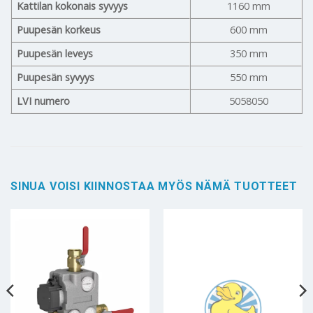
Kattilan kokonais syvyys
1160 mm
Puupesän korkeus
600 mm
Puupesän leveys
350 mm
Puupesän syvyys
550 mm
LVI numero
5058050
SINUA VOISI KIINNOSTAA MYÖS NÄMÄ TUOTTEET