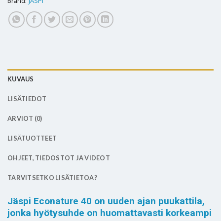
Brand:
JÄSPI
KUVAUS
LISÄTIEDOT
ARVIOT (0)
LISÄTUOTTEET
OHJEET, TIEDOSTOT JA VIDEOT
TARVITSETKO LISÄTIETOA?
Jäspi Econature 40 on uuden ajan puukattila,
jonka hyötysuhde on huomattavasti korkeampi