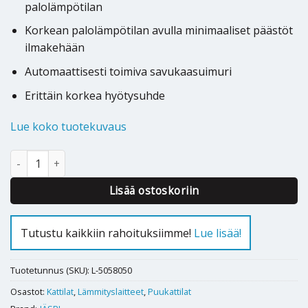
palolämpötilan
Korkean palolämpötilan avulla minimaaliset päästöt
ilmakehään
Automaattisesti toimiva savukaasuimuri
Erittäin korkea hyötysuhde
Lue koko tuotekuvaus
Puukattila Jäspi Econature 40 määrä
Lisää ostoskoriin
Tutustu kaikkiin rahoituksiimme!
Lue lisää!
Tuotetunnus (SKU):
L-5058050
Osastot:
Kattilat
,
Lämmityslaitteet
,
Puukattilat