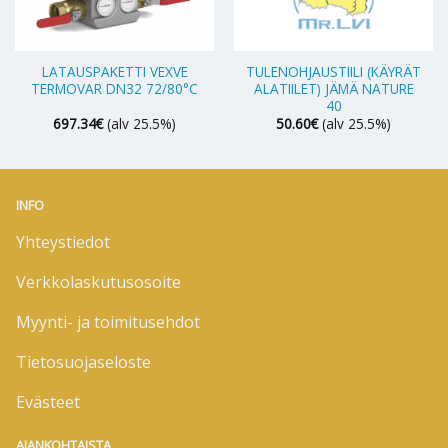
LATAUSPAKETTI VEXVE
TULENOHJAUSTIILI (KÄYRÄT
TERMOVAR DN32 72/80°C
ALATIILET) JÄMÄ NATURE
40
697.34
€
(alv 25.5%)
50.60
€
(alv 25.5%)
INFO
Yhteystiedot
Verkkolaskutusosoite
Myynti- ja toimitusehdot
Tietosuojaseloste
Evästeet
AJANKOHTAISTA