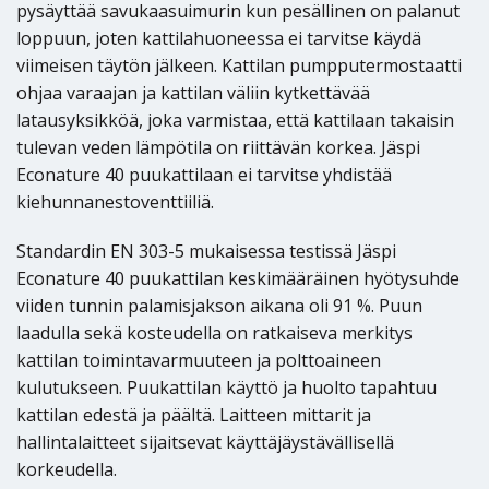
pysäyttää savukaasuimurin kun pesällinen on palanut
loppuun, joten kattilahuoneessa ei tarvitse käydä
viimeisen täytön jälkeen. Kattilan pumpputermostaatti
ohjaa varaajan ja kattilan väliin kytkettävää
latausyksikköä, joka varmistaa, että kattilaan takaisin
tulevan veden lämpötila on riittävän korkea. Jäspi
Econature 40 puukattilaan ei tarvitse yhdistää
kiehunnanestoventtiiliä.
Standardin EN 303-5 mukaisessa testissä Jäspi
Econature 40 puukattilan keskimääräinen hyötysuhde
viiden tunnin palamisjakson aikana oli 91 %. Puun
laadulla sekä kosteudella on ratkaiseva merkitys
kattilan toimintavarmuuteen ja polttoaineen
kulutukseen. Puukattilan käyttö ja huolto tapahtuu
kattilan edestä ja päältä. Laitteen mittarit ja
hallintalaitteet sijaitsevat käyttäjäystävällisellä
korkeudella.