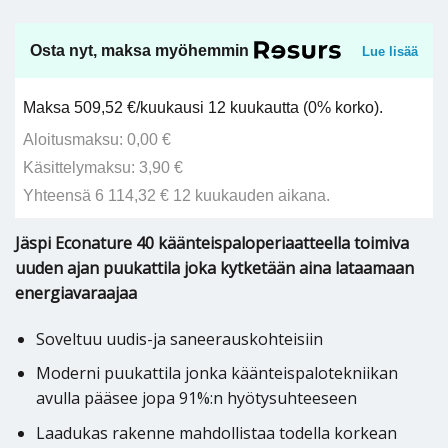
Osta nyt, maksa myöhemmin
Lue lisää
Maksa 509,52 €/kuukausi 12 kuukautta (0% korko).
Aloitusmaksu: 0,00 €
Käsittelymaksu: 3,90 €
Yhteensä 6 114,32 € 12 kuukauden aikana.
Jäspi Econature 40 käänteispaloperiaatteella toimiva
uuden ajan puukattila joka kytketään aina lataamaan
energiavaraajaa
Soveltuu uudis-ja saneerauskohteisiin
Moderni puukattila jonka käänteispalotekniikan
avulla pääsee jopa 91%:n hyötysuhteeseen
Laadukas rakenne mahdollistaa todella korkean