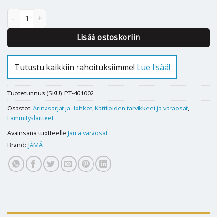
Keskitiili Jämä Nature 40, 1 kpl määrä
Lisää ostoskoriin
Tutustu kaikkiin rahoituksiimme!
Lue lisää!
Tuotetunnus (SKU):
PT-461002
Osastot:
Arinasarjat ja -lohkot
,
Kattiloiden tarvikkeet ja varaosat
,
Lämmityslaitteet
Avainsana tuotteelle
Jämä varaosat
Brand:
JÄMÄ