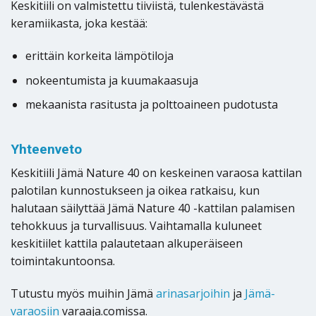
Keskitiili on valmistettu tiiviistä, tulenkestävästä
keramiikasta, joka kestää:
erittäin korkeita lämpötiloja
nokeentumista ja kuumakaasuja
mekaanista rasitusta ja polttoaineen pudotusta
Yhteenveto
Keskitiili Jämä Nature 40 on keskeinen varaosa kattilan
palotilan kunnostukseen ja oikea ratkaisu, kun
halutaan säilyttää Jämä Nature 40 -kattilan palamisen
tehokkuus ja turvallisuus. Vaihtamalla kuluneet
keskitiilet kattila palautetaan alkuperäiseen
toimintakuntoonsa.
Tutustu myös muihin Jämä
arinasarjoihin
ja
Jämä-
varaosiin
varaaja.comissa.