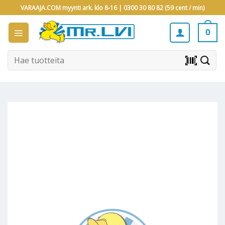
Skip
VARAAJA.COM myynti ark. klo 8-16 |
0300 30 80 82 (59 cent / min)
to
content
0
Etsi:
barcode_scanner