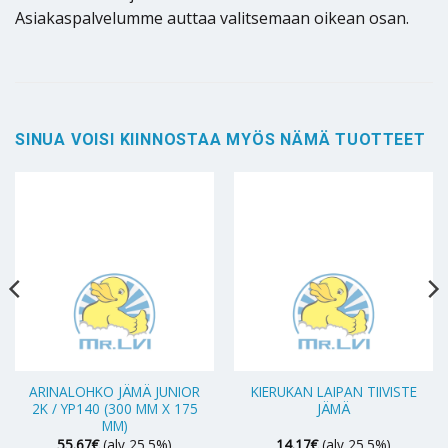
Asiakaspalvelumme auttaa valitsemaan oikean osan.
SINUA VOISI KIINNOSTAA MYÖS NÄMÄ TUOTTEET
ARINALOHKO JÄMÄ JUNIOR
KIERUKAN LAIPAN TIIVISTE
2K / YP140 (300 MM X 175
JÄMÄ
MM)
55.67
€
(alv 25.5%)
14.17
€
(alv 25.5%)