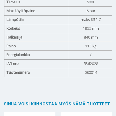
Tilavuus
500L
Max käyttöpaine
6 bar
Lämpötila
maks 85 ° C
Korkeus
1855 mm
Halkaisija
840 mm
Paino
113 kg
Energialuokka
C
LVI-nro
5362028
Tuotenumero
080014
SINUA VOISI KIINNOSTAA MYÖS NÄMÄ TUOTTEET