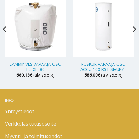
LÄMMINVESIVARAAJA OSO
PUSKURIVARAAJA OSO
FLEXI F80
ACCU 100 RST SIVUKYT
680.13
€
(alv 25.5%)
586.00
€
(alv 25.5%)
INFO
Yhteystiedot
Verkkolaskutusosoite
Myynti- ja toimitusehdot