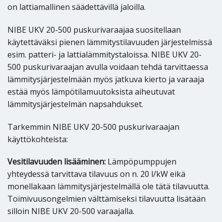
on lattiamallinen säädettävillä jaloilla.
NIBE UKV 20-500 puskurivaraajaa suositellaan
käytettäväksi pienen lämmitystilavuuden järjestelmissä
esim. patteri- ja lattialämmitystaloissa. NIBE UKV 20-
500 puskurivaraajan avulla voidaan tehdä tarvittaessa
lämmitysjärjestelmään myös jatkuva kierto ja varaaja
estää myös lämpötilamuutoksista aiheutuvat
lämmitysjärjestelmän napsahdukset.
Tarkemmin NIBE UKV 20-500 puskurivaraajan
käyttökohteista:
Vesitilavuuden lisääminen:
Lämpöpumppujen
yhteydessä tarvittava tilavuus on n. 20 l/kW eikä
monellakaan lämmitysjärjestelmällä ole tätä tilavuutta.
Toimivuusongelmien välttämiseksi tilavuutta lisätään
silloin NIBE UKV 20-500 varaajalla.