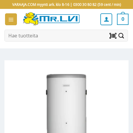
Skip
VARAAJA.COM myynti ark. klo 8-16 |
0300 30 80 82 (59 cent / min)
to
content
0
Etsi:
barcode_scanner