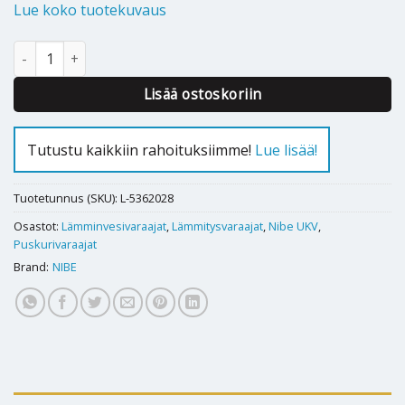
Lue koko tuotekuvaus
Puskurivaraaja Nibe UKV 20-500 määrä
Lisää ostoskoriin
Tutustu kaikkiin rahoituksiimme!
Lue lisää!
Tuotetunnus (SKU):
L-5362028
Osastot:
Lämminvesivaraajat
,
Lämmitysvaraajat
,
Nibe UKV
,
Puskurivaraajat
Brand:
NIBE