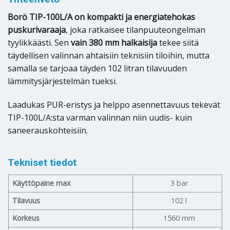
Borö TIP-100L/A on kompakti ja energiatehokas
puskurivaraaja
, joka ratkaisee tilanpuuteongelman
tyylikkäästi. Sen
vain 380 mm halkaisija
tekee siitä
täydellisen valinnan ahtaisiin teknisiin tiloihin, mutta
samalla se tarjoaa täyden 102 litran tilavuuden
lämmitysjärjestelmän tueksi.
Laadukas PUR-eristys ja helppo asennettavuus tekevät
TIP-100L/A:sta varman valinnan niin uudis- kuin
saneerauskohteisiin.
Tekniset tiedot
Käyttöpaine max
3 bar
Tilavuus
102 l
Korkeus
1560 mm