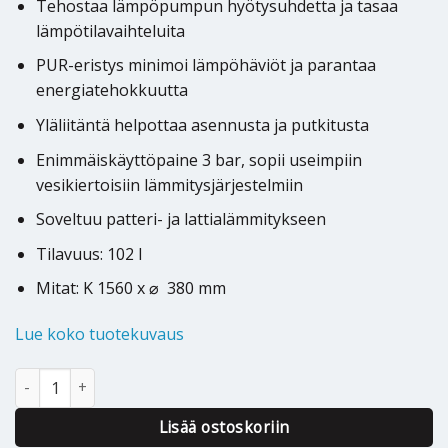
Tehostaa lämpöpumpun hyötysuhdetta ja tasaa
lämpötilavaihteluita
PUR-eristys minimoi lämpöhäviöt ja parantaa
energiatehokkuutta
Yläliitäntä helpottaa asennusta ja putkitusta
Enimmäiskäyttöpaine 3 bar, sopii useimpiin
vesikiertoisiin lämmitysjärjestelmiin
Soveltuu patteri- ja lattialämmitykseen
Tilavuus: 102 l
Mitat: K 1560 x
⌀
380 mm
Lue koko tuotekuvaus
Puskurivaraaja Borö TIP-100L/A määrä
Lisää ostoskoriin