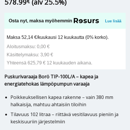
578.99
(alv 25.5%)
€
Osta nyt, maksa myöhemmin
Lue lisää
Maksa 52,14 €/kuukausi 12 kuukautta (0% korko).
Aloitusmaksu: 0,00 €
Käsittelymaksu: 3,90 €
Yhteensä 625,79 € 12 kuukauden aikana.
Puskurivaraaja Borö TIP-100L/A – kapea ja
energiatehokas lämpöpumpun varaaja
Poikkeuksellisen kapea rakenne – vain 380 mm
halkaisija, mahtuu ahtaisiin tiloihin
Tilavuus 102 litraa – riittävä vesitilavuus pieniin ja
keskisuuriin järjestelmiin