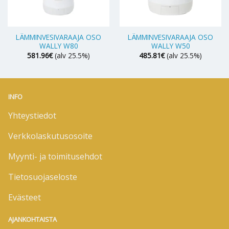
LÄMMINVESIVARAAJA OSO
LÄMMINVESIVARAAJA OSO
WALLY W80
WALLY W50
581.96
€
(alv 25.5%)
485.81
€
(alv 25.5%)
INFO
Yhteystiedot
Verkkolaskutusosoite
Myynti- ja toimitusehdot
Tietosuojaseloste
Evästeet
AJANKOHTAISTA