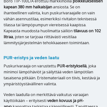
Borö TIP-100L/A erottuu markkinoilla
poikkeuksellisen
kapean 380 mm halkaisijan
ansiosta. Se on
ihanteellinen valinta, kun puskurivaraajalle on vain
vähän asennustilaa, esimerkiksi rivitalon teknisessä
tilassa tai lämpöpumpun viereisessä kaapissa.
Kapeasta muodosta huolimatta säiliön
tilavuus on 102
litraa
, joten se tarjoaa riittävästi vesitilaa
lämmitysjärjestelmän tehokkaaseen toimintaan.
PUR-eristys ja veden laatu
Puskurivaraaja on varustettu
PUR-eristyksellä
, joka
minimoi lämpöhäviöt ja säilyttää veden lämpötilan
tasaisena pitkään. Eristemateriaali on tiivis, kestävä ja
ympäristöystävällinen valinta.
Veden laadulla on merkittävä vaikutus varaajan
käyttöikään – erityisesti
veden kovuus ja pH-
arvo
kannattaa tarkistaa säännöllisesti. Tarvittaessa