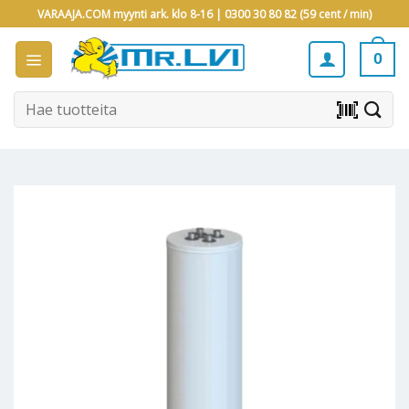
Skip
VARAAJA.COM myynti ark. klo 8-16 |
0300 30 80 82 (59 cent / min)
to
content
0
Etsi:
barcode_scanner