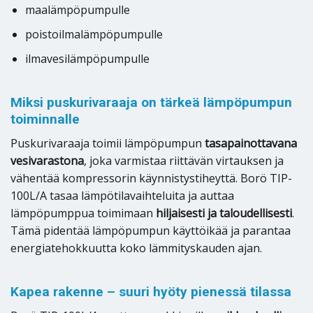
maalämpöpumpulle
poistoilmalämpöpumpulle
ilmavesilämpöpumpulle
Miksi puskurivaraaja on tärkeä lämpöpumpun
toiminnalle
Puskurivaraaja toimii lämpöpumpun
tasapainottavana
vesivarastona
, joka varmistaa riittävän virtauksen ja
vähentää kompressorin käynnistystiheyttä. Borö TIP-
100L/A tasaa lämpötilavaihteluita ja auttaa
lämpöpumppua toimimaan
hiljaisesti ja taloudellisesti
.
Tämä pidentää lämpöpumpun käyttöikää ja parantaa
energiatehokkuutta koko lämmityskauden ajan.
Kapea rakenne – suuri hyöty pienessä tilassa