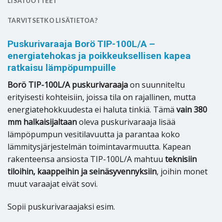
LISÄTUOTTEET
TARVITSETKO LISÄTIETOA?
Puskurivaraaja Borö TIP-100L/A –
energiatehokas ja poikkeuksellisen kapea
ratkaisu lämpöpumpuille
Borö TIP-100L/A puskurivaraaja
on suunniteltu
erityisesti kohteisiin, joissa tila on rajallinen, mutta
energiatehokkuudesta ei haluta tinkiä. Tämä
vain 380
mm halkaisijaltaan
oleva puskurivaraaja lisää
lämpöpumpun vesitilavuutta ja parantaa koko
lämmitysjärjestelmän toimintavarmuutta. Kapean
rakenteensa ansiosta TIP-100L/A mahtuu
teknisiin
tiloihin, kaappeihin ja seinäsyvennyksiin
, joihin monet
muut varaajat eivät sovi.
Sopii puskurivaraajaksi esim.