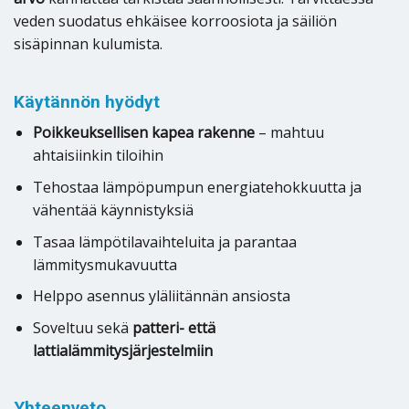
veden suodatus ehkäisee korroosiota ja säiliön
sisäpinnan kulumista.
Käytännön hyödyt
Poikkeuksellisen kapea rakenne
– mahtuu
ahtaisiinkin tiloihin
Tehostaa lämpöpumpun energiatehokkuutta ja
vähentää käynnistyksiä
Tasaa lämpötilavaihteluita ja parantaa
lämmitysmukavuutta
Helppo asennus yläliitännän ansiosta
Soveltuu sekä
patteri- että
lattialämmitysjärjestelmiin
Yhteenveto