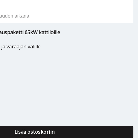
auden aikana.
spaketti 65kW kattiloille
ja varaajan välille
 DN32 72/80°C määrä
Lisää ostoskoriin