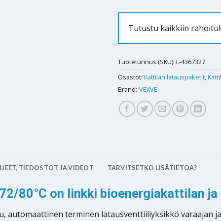
Tutustu kaikkiin rahoit
Tuotetunnus (SKU):
L-4367327
Osastot:
Kattilan latauspaketit
,
Katt
Brand:
VEXVE
JEET, TIEDOSTOT JA VIDEOT
TARVITSETKO LISÄTIETOA?
80°C on linkki bioenergiakattilan ja v
 automaattinen terminen latausventtiiliyksikkö varaajan j