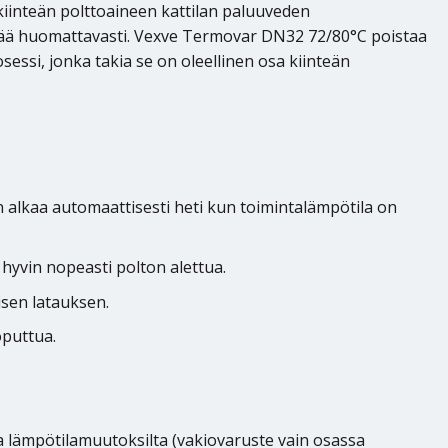
kiinteän polttoaineen kattilan paluuveden
öikää huomattavasti. Vexve Termovar DN32 72/80°C poistaa
essi, jonka takia se on oleellinen osa kiinteän
alkaa automaattisesti heti kun toimintalämpötila on
hyvin nopeasti polton alettua.
isen latauksen.
oputtua.
a lämpötilamuutoksilta (vakiovaruste vain osassa