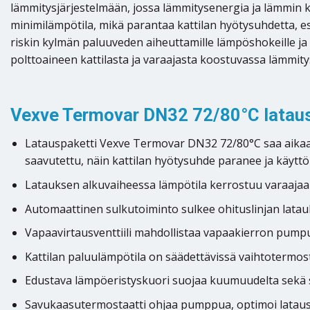
lämmitysjärjestelmään, jossa lämmitysenergia ja lämmin k
minimilämpötila, mikä parantaa kattilan hyötysuhdetta, 
riskin kylmän paluuveden aiheuttamille lämpöshokeille ja
polttoaineen kattilasta ja varaajasta koostuvassa lämmity
Vexve Termovar DN32 72/80°C lataus
Latauspaketti Vexve Termovar DN32 72/80°C saa aikaan
saavutettu, näin kattilan hyötysuhde paranee ja käyttö
Latauksen alkuvaiheessa lämpötila kerrostuu varaajaan
Automaattinen sulkutoiminto sulkee ohituslinjan latau
Vapaavirtausventtiili mahdollistaa vapaakierron pumpu
Kattilan paluulämpötila on säädettävissä vaihtotermost
Edustava lämpöeristyskuori suojaa kuumuudelta sekä 
Savukaasutermostaatti ohjaa pumppua, optimoi latauspa