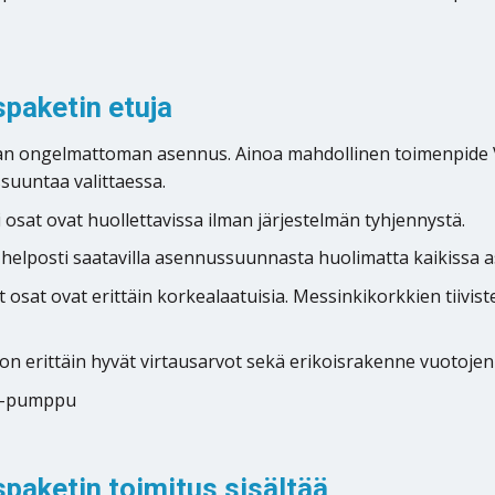
paketin etuja
ataan ongelmattoman asennus. Ainoa mahdollinen toimenpid
ssuuntaa valittaessa.
i osat ovat huollettavissa ilman järjestelmän tyhjennystä.
t helposti saatavilla asennussuunnasta huolimatta kaikissa 
 osat ovat erittäin korkealaatuisia. Messinkikorkkien tiivis
 on erittäin hyvät virtausarvot sekä erikoisrakenne vuotojen
3-pumppu
paketin toimitus sisältää