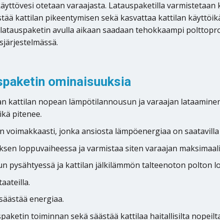
äyttövesi otetaan varaajasta. Latauspaketilla varmistetaan 
estää kattilan pikeentymisen sekä kasvattaa kattilan käytt
 latauspaketin avulla aikaan saadaan tehokkaampi polttopros
sjärjestelmässä.
paketin ominaisuuksia
 kattilan nopean lämpötilannousun ja varaajan lataaminen 
ikä pitenee.
 voimakkaasti, jonka ansiosta lämpöenergiaa on saatavilla 
ksen loppuvaiheessa ja varmistaa siten varaajan maksimaal
n pysähtyessä ja kattilan jälkilämmön talteenoton polton l
aateilla.
säästää energiaa.
ketin toiminnan sekä säästää kattilaa haitallisilta nopeilt