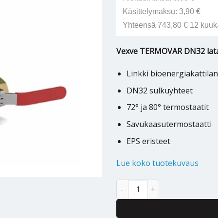
Käsittelymaksu: 3,90 €
Yhteensä 743,80 € 12 kuuk
Vexve TERMOVAR DN32 latau
Linkki bioenergiakattilan 
DN32 sulkuyhteet
72° ja 80° termostaatit
Savukaasutermostaatti
EPS eristeet
Lue koko tuotekuvaus
Latauspaketti Vexve Termovar