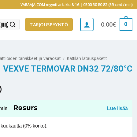
VARAAJA.COM myynti ark. klo 8-16 |
0300 30 80 82 (59 cent / min)
barcode_scanner
0
0.00
€
TARJOUSPYYNTÖ
attiloiden tarvikkeet ja varaosat
/
Kattilan latauspaketit
 VEXVE TERMOVAR DN32 72/80°C
)
min
Lue lisää
kuukautta (0% korko).