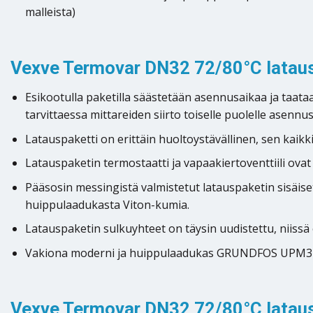
malleista)
Vexve Termovar DN32 72/80°C lataus
Esikootulla paketilla säästetään asennusaikaa ja ta
tarvittaessa mittareiden siirto toiselle puolelle asennu
Latauspaketti on erittäin huoltoystävällinen, sen kaikk
Latauspaketin termostaatti ja vapaakiertoventtiili ova
Pääsosin messingistä valmistetut latauspaketin sisäiset
huippulaadukasta Viton-kumia.
Latauspaketin sulkuyhteet on täysin uudistettu, niissä
Vakiona moderni ja huippulaadukas GRUNDFOS UPM
Vexve Termovar DN32 72/80°C lataus