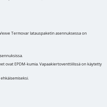
e Vexve Termovar latauspaketin asennuksessa on
asennuksissa.
teet ovat EPDM-kumia. Vapaakiertoventtiilissä on käytetty
 ehkäisemiseksi.