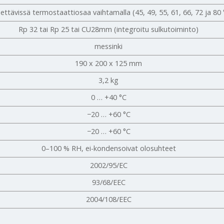
ettävissä termostaattiosaa vaihtamalla (45, 49, 55, 61, 66, 72 ja 80 
Rp 32 tai Rp 25 tai CU28mm (integroitu sulkutoiminto)
messinki
190 x 200 x 125 mm
3,2 kg
0 … +40 °C
−20 … +60 °C
−20 … +60 °C
0–100 % RH, ei-kondensoivat olosuhteet
2002/95/EC
93/68/EEC
2004/108/EEC