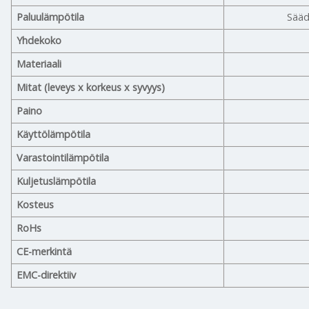
Paluulämpötila
Sääd
Yhdekoko
Materiaali
Mitat (leveys x korkeus x syvyys)
Paino
Käyttölämpötila
Varastointilämpötila
Kuljetuslämpötila
Kosteus
RoHs
CE-merkintä
EMC-direktiiv