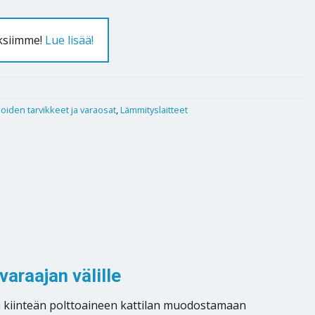
uksiimme!
Lue lisää!
iloiden tarvikkeet ja varaosat
,
Lämmityslaitteet
araajan välille
a kiinteän polttoaineen kattilan muodostamaan