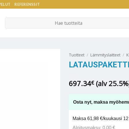
VELUT
REFERENSSIT
Etsi:
Tuotteet
/
Lämmityslaitteet
/
K
LATAUSPAKETTI
697.34
(alv 25.5%
€
Osta nyt, maksa myöhem
Maksa 61,98 €/kuukausi 12 
Aloitusmaksu: 0,00 €