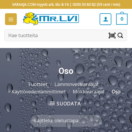
Skip
VARAAJA.COM myynti ark. klo 8-16 |
0300 30 80 82 (59 cent / min)
to
content
0
Etsi:
barcode_scanner
Oso
Tuotteet
/
Lämminvesivaraajat
/
Käyttövedenlämmittimet
/
Mökkivaraajat
/
Oso
SUODATA