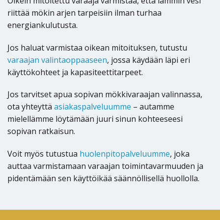
Oikein mitoitettu varaaja varmistaa, että lämmin vesi
riittää mökin arjen tarpeisiin ilman turhaa
energiankulutusta.
Jos haluat varmistaa oikean mitoituksen, tutustu
varaajan valintaoppaaseen
, jossa käydään läpi eri
käyttökohteet ja kapasiteettitarpeet.
Jos tarvitset apua sopivan mökkivaraajan valinnassa,
ota yhteyttä
asiakaspalveluumme
– autamme
mielellämme löytämään juuri sinun kohteeseesi
sopivan ratkaisun.
Voit myös tutustua
huolenpitopalveluumme
, joka
auttaa varmistamaan varaajan toimintavarmuuden ja
pidentämään sen käyttöikää säännöllisellä huollolla.