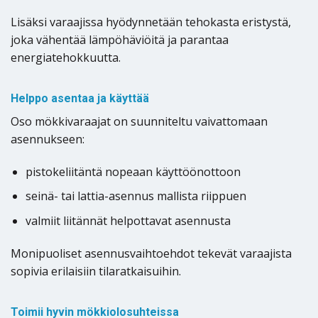
Lisäksi varaajissa hyödynnetään tehokasta eristystä,
joka vähentää lämpöhäviöitä ja parantaa
energiatehokkuutta.
Helppo asentaa ja käyttää
Oso mökkivaraajat on suunniteltu vaivattomaan
asennukseen:
pistokeliitäntä nopeaan käyttöönottoon
seinä- tai lattia-asennus mallista riippuen
valmiit liitännät helpottavat asennusta
Monipuoliset asennusvaihtoehdot tekevät varaajista
sopivia erilaisiin tilaratkaisuihin.
Toimii hyvin mökkiolosuhteissa