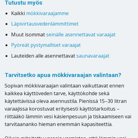
Tutustu myös
Kaikki
mökkivaraajamme
Läpivirtausvedenlämmittimet
Muut isommat
seinälle asennettavat varaajat
Pyöreät pystymalliset varaajat
Lauteiden alle asennettavat
saunavaraajat
Tarvitsetko apua mökkivaraajan valintaan?
Sopivan mökkivaraajan valintaan vaikuttavat ennen
kaikkea käyttöveden tarve, käyttökohde sekä
käytettävissä oleva asennustila. Pienissä 15–30 litran
varaajissa korostuvat erityisesti käyttötarkoitus –
riittääkö lämmin vesi käsienpesuun ja tiskaamiseen vai
tarvitaananko hieman enemmän kapasiteettia.