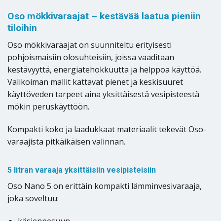
Oso mökkivaraajat – kestävää laatua pieniin
tiloihin
Oso mökkivaraajat on suunniteltu erityisesti
pohjoismaisiin olosuhteisiin, joissa vaaditaan
kestävyyttä, energiatehokkuutta ja helppoa käyttöä.
Valikoiman mallit kattavat pienet ja keskisuuret
käyttöveden tarpeet aina yksittäisestä vesipisteestä
mökin peruskäyttöön.
Kompakti koko ja laadukkaat materiaalit tekevät Oso-
varaajista pitkäikäisen valinnan.
5 litran varaaja yksittäisiin vesipisteisiin
Oso Nano 5 on erittäin kompakti lämminvesivaraaja,
joka soveltuu:
käsienpesuun