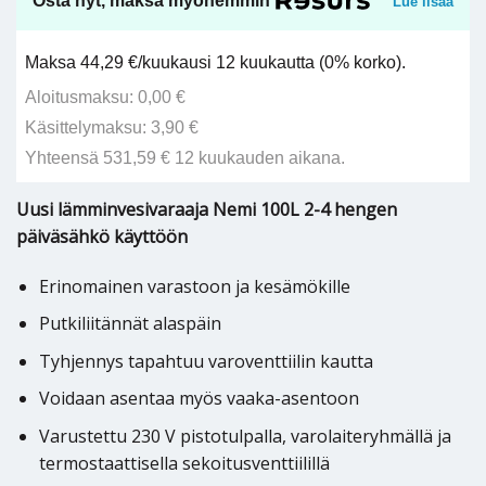
Osta nyt, maksa myöhemmin
Lue lisää
Maksa 44,29 €/kuukausi 12 kuukautta (0% korko).
Aloitusmaksu: 0,00 €
Käsittelymaksu: 3,90 €
Yhteensä 531,59 € 12 kuukauden aikana.
Uusi lämminvesivaraaja Nemi 100L 2-4 hengen
päiväsähkö käyttöön
Erinomainen varastoon ja kesämökille
Putkiliitännät alaspäin
Tyhjennys tapahtuu varoventtiilin kautta
Voidaan asentaa myös vaaka-asentoon
Varustettu 230 V pistotulpalla, varolaiteryhmällä ja
termostaattisella sekoitusventtiilillä