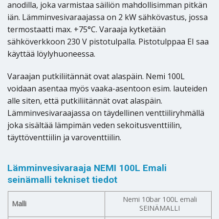
anodilla, joka varmistaa säiliön mahdollisimman pitkän
iän. Lämminvesivaraajassa on 2 kW sähkövastus, jossa
termostaatti max. +75°C. Varaaja kytketään
sähköverkkoon 230 V pistotulpalla. Pistotulppaa EI saa
käyttää löylyhuoneessa.
Varaajan putkiliitännät ovat alaspäin. Nemi 100L
voidaan asentaa myös vaaka-asentoon esim. lauteiden
alle siten, että putkiliitännät ovat alaspäin.
Lämminvesivaraajassa on täydellinen venttiiliryhmällä
joka sisältää lämpimän veden sekoitusventtiilin,
täyttöventtiilin ja varoventtiilin.
Lämminvesivaraaja NEMI 100L Emali
seinämalli tekniset tiedot
Nemi 10bar 100L emali
Malli
SEINÄMALLI