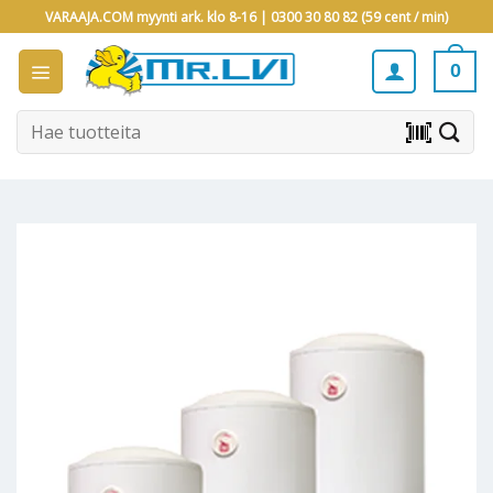
Skip
VARAAJA.COM myynti ark. klo 8-16 |
0300 30 80 82 (59 cent / min)
to
content
0
Etsi:
barcode_scanner