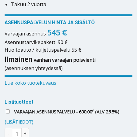
Takuu 2 vuotta
ASENNUSPALVELUN HINTA JA SISÄLTÖ
545 €
Varaajan asennus
Asennustarvikepaketti 90 €
Huoltoauto / kuljetuspalvelu 55 €
Ilmainen
vanhan varaajan poisvienti
(asennuksen yhteydessä)
Lue koko tuotekuvaus
Lisätuotteet
€
VARAAJAN ASENNUSPALVELU -
690.00
(ALV 25.5%)
(LISÄTIEDOT)
Lämminvesivaraaja Nemi 100L seinämalli määrä