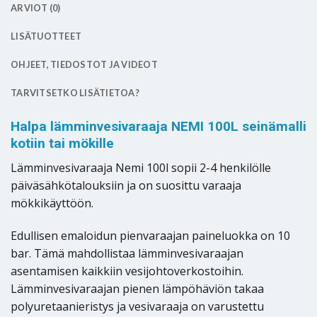
ARVIOT (0)
LISÄTUOTTEET
OHJEET, TIEDOSTOT JA VIDEOT
TARVITSETKO LISÄTIETOA?
Halpa lämminvesivaraaja NEMI 100L seinämalli
kotiin tai mökille
Lämminvesivaraaja Nemi 100l sopii 2-4 henkilölle
päiväsähkötalouksiin ja on suosittu varaaja
mökkikäyttöön.
Edullisen emaloidun pienvaraajan paineluokka on 10
bar. Tämä mahdollistaa lämminvesivaraajan
asentamisen kaikkiin vesijohtoverkostoihin.
Lämminvesivaraajan pienen lämpöhäviön takaa
polyuretaanieristys ja vesivaraaja on varustettu