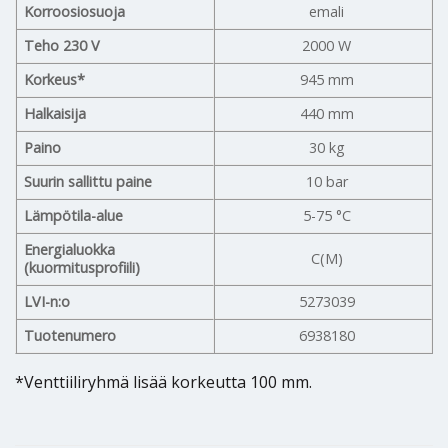
Korroosiosuoja
emali
Teho 230 V
2000 W
Korkeus*
945 mm
Halkaisija
440 mm
Paino
30 kg
Suurin sallittu paine
10 bar
Lämpötila-alue
5-75 °C
Energialuokka
C(M)
(kuormitusprofiili)
LVI-n:o
5273039
Tuotenumero
6938180
*Venttiiliryhmä lisää korkeutta 100 mm.