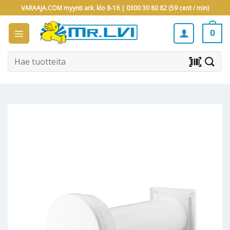
Skip
VARAAJA.COM myynti ark. klo 8-16 |
0300 30 80 82 (59 cent / min)
to
content
0
Etsi:
barcode_scanner