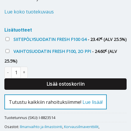
Lue koko tuotekuvaus
Lisätuotteet
€
SIITEPÖLYSUODATIN FRESH F100 G4
-
23.47
(ALV 25.5%)
€
VAIHTOSUODATIN FRESH F100, 2O PPI
-
24.60
(ALV
25.5%)
KORVAUSILMAVENTTIILI FRESH F100 määrä
Lisää ostoskoriin
Tutustu kaikkiin rahoituksiimme!
Lue lisää!
Tuotetunnus (SKU):
I-8823514
Osastot:
Ilmanvaihto ja ilmastointi
,
Korvausilmaventtiilit
,