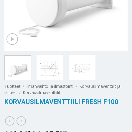
Tuotteet
/
Ilmanvaihto ja ilmastointi
/
Korvausilmaventtilit ja
laitteet
/
Korvausilmaventtiilit
KORVAUSILMAVENTTIILI FRESH F100