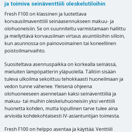
ja toimiva seinäventtiili oleskelutiloihin
Fresh F100 on klassinen ja luotettava
korvausilmaventtiili seinäasennukseen makuu- ja
olohuoneisiin. Se on suunniteltu varmistamaan hallittu
ja miellyttävä korvausilman virtaus asuintiloihin silloin,
kun asunnossa on painovoimainen tai koneellinen
poistoilmanvaihto.
Suositeltava asennuspaikka on korkealla seinässä,
mieluiten lämpöpatterin yläpuolella. Tällöin sisään
tuleva ulkoilma sekoittuu tehokkaasti huoneilmaan ja
vedon tunne vähenee. Yleisenä ohjeena
olohuoneeseen asennetaan kaksi seinäventtiiliä ja
makuu- tai muihin oleskeluhuoneisiin yksi venttiili
huonetta kohden, mutta lopullinen tarve tulee aina
arvioida kohdekohtaisesti IV-asiantuntijan toimesta.
Fresh F100 on helppo asentaa ja käyttää. Venttiili