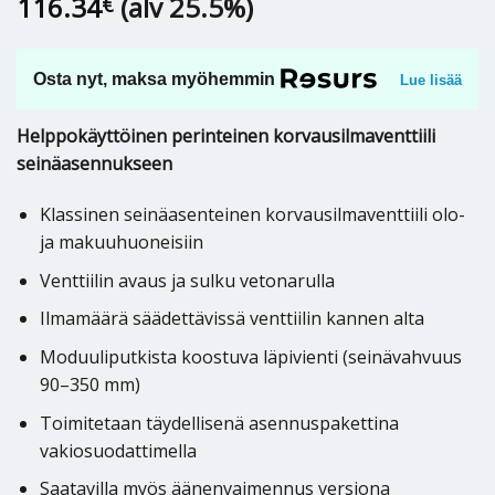
116.34
(alv 25.5%)
€
Osta nyt, maksa myöhemmin
Lue lisää
Helppokäyttöinen perinteinen korvausilmaventtiili
seinäasennukseen
Klassinen seinäasenteinen korvausilmaventtiili olo-
ja makuuhuoneisiin
Venttiilin avaus ja sulku vetonarulla
Ilmamäärä säädettävissä venttiilin kannen alta
Moduuliputkista koostuva läpivienti (seinävahvuus
90–350 mm)
Toimitetaan täydellisenä asennuspakettina
vakiosuodattimella
Saatavilla myös äänenvaimennus versiona