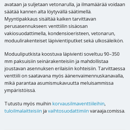
avataan ja suljetaan vetonarulla, ja ilmamäärää voidaan
säätää kannen alta löytyvällä säätimellä.
Myyntipakkaus sisältää kaiken tarvittavan
perusasennukseen: venttiilin sisäosan
vakiosuodattimella, kondensioeristeen, vetonarun,
moduulirakenteiset läpivientiputket sekä ulkosäleikön.
Moduuliputkista koostuva läpivienti soveltuu 90–350
mm paksuisiin seinärakenteisiin ja mahdollistaa
joustavan asennuksen erilaisiin kohteisiin. Tarvittaessa
venttiili on saatavana myös äänenvaimennuskanavalla,
mikä parantaa asumismukavuutta meluisammissa
ympäristöissä.
Tutustu myös muihin
korvausilmaventtiileihin
,
tuloilmalaitteisiin
ja
vaihtosuodattimiin
varaaja.comissa.