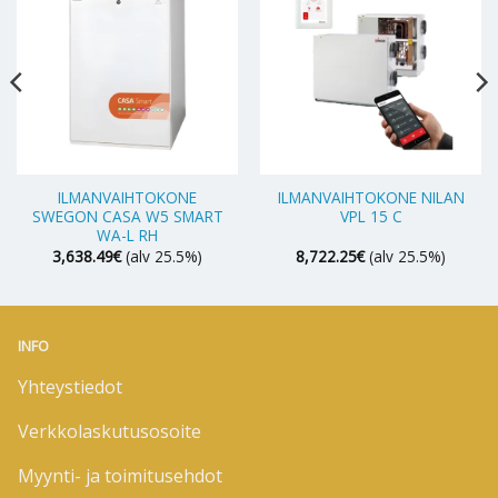
ILMANVAIHTOKONE
ILMANVAIHTOKONE NILAN
SWEGON CASA W5 SMART
VPL 15 C
WA-L RH
3,638.49
€
(alv 25.5%)
8,722.25
€
(alv 25.5%)
INFO
Yhteystiedot
Verkkolaskutusosoite
Myynti- ja toimitusehdot