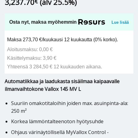
3,237.70
(alv 25.5%)
€
Osta nyt, maksa myöhemmin
Lue lisää
Maksa 273,70 €/kuukausi 12 kuukautta (0% korko).
Aloitusmaksu: 0,00 €
Käsittelymaksu: 3,90 €
Yhteensä 3 284,50 € 12 kuukauden aikana.
Automatiikkaa ja laadukasta sisäilmaa kaipaavalle
ilmanvaihtokone Vallox 145 MV L
Suuriin omakotitaloihin joiden max. asuinpinta-ala:
250 m²
Korkea lämmöntalteenoton hyötysuhde
Ohjaus värinäytöllisellä MyVallox Control -