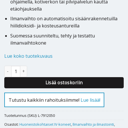
ohjaimella, kotiverkon tai pilvipalvelun kautta
etäohjauksella
Ilmanvaihto on automatisoitu sisäänrakennetuilla
hiilidioksidi- ja kosteusantureilla
Suomessa suunniteltu, tehty ja testattu
ilmanvaihtokone
Lue koko tuotekuvaus
Ilmanvaihtokone Vallox 145 MV L määrä
Lisää ostoskoriin
Tutustu kaikkiin rahoituksiimme!
Lue lisää!
Tuotetunnus (SKU):
L-7912050
Osastot:
Huoneistokohtaiset IV-koneet
,
Ilmanvaihto ja ilmastointi
,