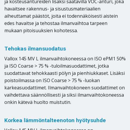
ja kosteusantureiden lisäksi saatavilla VOC-anturi, joka
havaitsee rakennus- ja sisustusmateriaalien
aiheuttamat päästöt, joita ei todennäköisesti aistein
edes havaitse ja tehostaa ilmanvaihtoa tarpeen
mukaan pitoisuuksien kohotessa.
Tehokas ilmansuodatus
Vallox 145 MV L ilmanvaihtokoneessa on ISO ePM1 50%
ja ISO Coarse > 75 % -tuloilmasuodattimet, jotka
suodattavat tehokkaasti pölyn ja pienhiukkaset. Lisäksi
poistoilmassa on ISO Coarse > 75 % -luokan
karkeasuodattimet. Ilmanvaihtokoneen suodattimet on
vaihdettava säännöllisesti ja siksi ilmanvaihtokoneessa
onkin kätevä huolto muistutin.
Korkea lämmöntalteenoton hyötysuhde