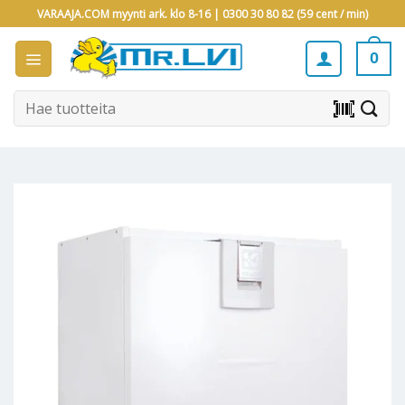
Skip
VARAAJA.COM myynti ark. klo 8-16 |
0300 30 80 82 (59 cent / min)
to
content
0
Etsi:
barcode_scanner