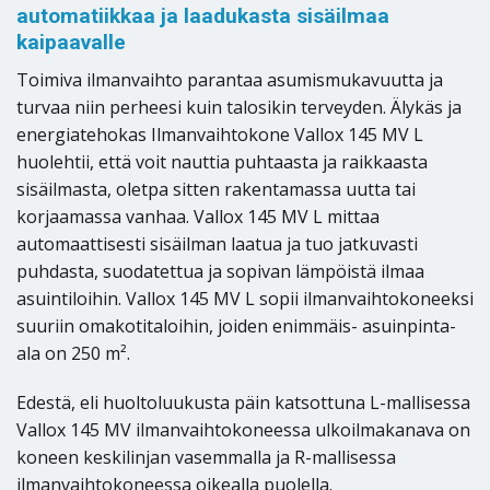
automatiikkaa ja laadukasta sisäilmaa
kaipaavalle
Toimiva ilmanvaihto parantaa asumismukavuutta ja
turvaa niin perheesi kuin talosikin terveyden. Älykäs ja
energiatehokas Ilmanvaihtokone Vallox 145 MV L
huolehtii, että voit nauttia puhtaasta ja raikkaasta
sisäilmasta, oletpa sitten rakentamassa uutta tai
korjaamassa vanhaa. Vallox 145 MV L mittaa
automaattisesti sisäilman laatua ja tuo jatkuvasti
puhdasta, suodatettua ja sopivan lämpöistä ilmaa
asuintiloihin. Vallox 145 MV L sopii ilmanvaihtokoneeksi
suuriin omakotitaloihin, joiden enimmäis- asuinpinta-
ala on 250 m².
Edestä, eli huoltoluukusta päin katsottuna L-mallisessa
Vallox 145 MV ilmanvaihtokoneessa ulkoilmakanava on
koneen keskilinjan vasemmalla ja R-mallisessa
ilmanvaihtokoneessa oikealla puolella.