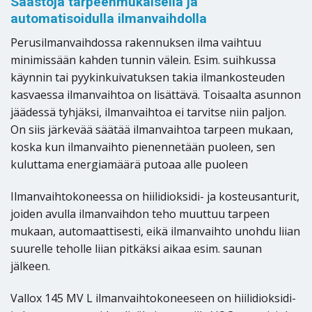
Säästöjä tarpeenmukaisella ja
automatisoidulla ilmanvaihdolla
Perusilmanvaihdossa rakennuksen ilma vaihtuu
minimissään kahden tunnin välein. Esim. suihkussa
käynnin tai pyykinkuivatuksen takia ilmankosteuden
kasvaessa ilmanvaihtoa on lisättävä. Toisaalta asunnon
jäädessä tyhjäksi, ilmanvaihtoa ei tarvitse niin paljon.
On siis järkevää säätää ilmanvaihtoa tarpeen mukaan,
koska kun ilmanvaihto pienennetään puoleen, sen
kuluttama energiamäärä putoaa alle puoleen
Ilmanvaihtokoneessa on hiilidioksidi- ja kosteusanturit,
joiden avulla ilmanvaihdon teho muuttuu tarpeen
mukaan, automaattisesti, eikä ilmanvaihto unohdu liian
suurelle teholle liian pitkäksi aikaa esim. saunan
jälkeen.
Vallox 145 MV L ilmanvaihtokoneeseen on hiilidioksidi-