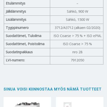
Etulämmitys
–
Jälkilämmitys
Sähkö, 900 W
Lisälämmitys
Sähkö, 1500 W
Tyyppinumero
3712/A3712 (alkaen 02/2020)
Suodattimet, Tuloilma
ISO Coarse > 75 % + ISO ePM₁
Suodattimet, Poistoilma
ISO Coarse > 75 %
Suodatinpakkaus
nro 28
LVI-numero:
7912050
SINUA VOISI KIINNOSTAA MYÖS NÄMÄ TUOTTEET