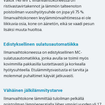
Vallox 145 MV L ilmanvaihtokoneessa on
ristivastavirtakennot ja lämmön talteenoton
poistoilman vuosihyötysuhde on jopa yli 75 %.
Ilmanvaihtokoneen levylämmönvaihtimessa ei ole
liikkuvia osia, kone on äänetön, eikä se vaadi pesun
lisäksi muuta huoltoa.
Edistyksellinen sulatusautomatiikka
Ilmanvaihtokoneessa on edistyksellinen MC-
sulatusautomatiikka, jonka avulla se toimii myös
kovimmilla pakkasilla luotettavasti ja korkealla
hyötysuhteella. Etulämmitysvastusta ei tarvita ja
molemmat puhaltimet käyvät jatkuvasti.
Vähäinen jälkilämmitystarve
Ilmanvaihtokone lämmittää tuloilman pelkällä
poistoilman lämpöenergialla lähes ympäri vuoden yli 17