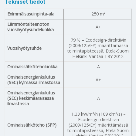
Tekniset tiedot
Enimmäisasuinpinta-ala
250 m²
Lämmöntalteenoton
A+
vuosihyötysuhdeluokka
79 % – Ecodesign-direktiivin
(2009/125/EY) määrittämässä
Vuosihyötysuhde
toimintapisteessä, Etelä-Suomi
Helsinki-Vantaa TRY 2012.
Ominaissähköteholuokka
A
Ominaisenergiankulutus
A+
(SEC) kylmässä ilmastossa
Ominaisenergiankulutus
(SEC) keskimääräisessä
A
ilmastossa
1,33 kW/m³/h (109 dm³/s) –
Ecodesign-direktiivin
Ominaissähköteho (SFP)
(2009/125/EY) määrittämässä
toimintapisteessä, Etelä-Suomi
Helsinki-Vantaa TRY 2012.