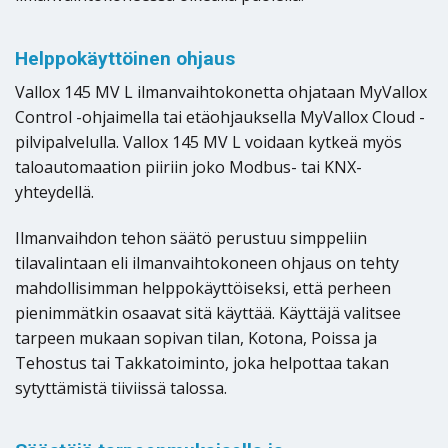
Helppokäyttöinen ohjaus
Vallox 145 MV L ilmanvaihtokonetta ohjataan MyVallox
Control -ohjaimella tai etäohjauksella MyVallox Cloud -
pilvipalvelulla. Vallox 145 MV L voidaan kytkeä myös
taloautomaation piiriin joko Modbus- tai KNX-
yhteydellä.
Ilmanvaihdon tehon säätö perustuu simppeliin
tilavalintaan eli ilmanvaihtokoneen ohjaus on tehty
mahdollisimman helppokäyttöiseksi, että perheen
pienimmätkin osaavat sitä käyttää. Käyttäjä valitsee
tarpeen mukaan sopivan tilan, Kotona, Poissa ja
Tehostus tai Takkatoiminto, joka helpottaa takan
sytyttämistä tiiviissä talossa.