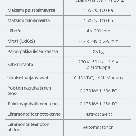
Maksimi poistoilmavirta
155 l/s, 100 Pa
Maksimi tuloilmavirta
150 l/s, 100 Pa
Lähdöt
4 x 200 mm
Mitat (LxKxS)
717 x 748 x 578 mm
Paino pakkauksen kanssa
88 kg
230 V, 50 Hz, 11,9 A
Sähköliitäntä
(pistotulppa)
Ulkoiset ohjaustavat
0-10 VDC, LAN, Modbus
Poistoilmapuhaltimen
0,175 kW 1,25A EC
teho
Tuloilmapuhaltimen teho
0,175 kW 1,25A EC
Lämmöntalteenottokenno
Ristivastavirta
Lämmöntalteenoton
Automaattinen
ohitus