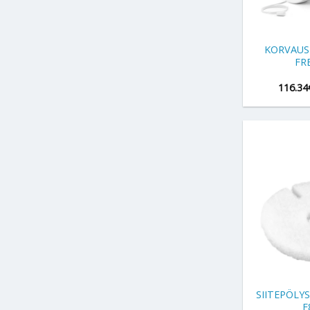
+
KORVAUS
FR
116.34
+
SIITEPÖLY
F