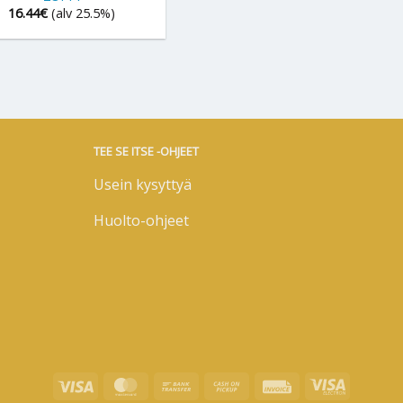
16.44
€
(alv 25.5%)
TEE SE ITSE -OHJEET
Usein kysyttyä
Huolto-ohjeet
Visa
MasterCard
Bank
Cash
Invoice
Visa