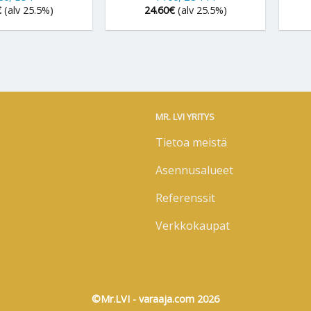
€
(alv 25.5%)
24.60
€
(alv 25.5%)
MR. LVI YRITYS
Tietoa meistä
Asennusalueet
Referenssit
Verkkokaupat
©Mr.LVI - varaaja.com 2026