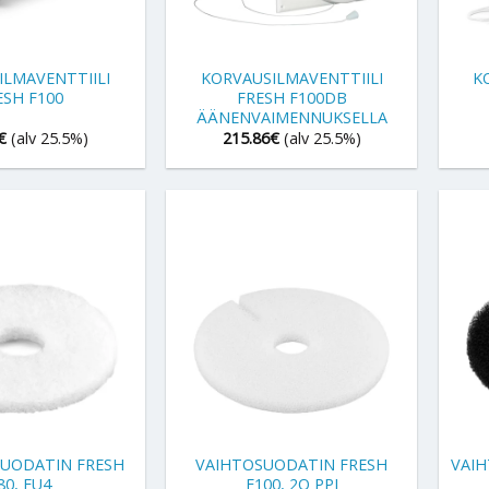
+
+
ILMAVENTTIILI
KORVAUSILMAVENTTIILI
K
ESH F100
FRESH F100DB
ÄÄNENVAIMENNUKSELLA
€
(alv 25.5%)
215.86
€
(alv 25.5%)
+
+
SUODATIN FRESH
VAIHTOSUODATIN FRESH
VAIH
80, EU4
F100, 2O PPI