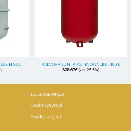
+
LEX N 80 L
KALVOPAISUNTA-ASTIA ONNLINE 400 L
)
808.67
€
(alv 25.5%)
TEE SE ITSE -OHJEET
Usein kysyttyä
Huolto-ohjeet