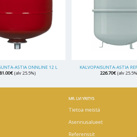
+
SUNTA-ASTIA ONNLINE 12 L
KALVOPAISUNTA-ASTIA REF
81.00
€
(alv 25.5%)
226.70
€
(alv 25.5%
MR. LVI YRITYS
Tietoa meistä
Asennusalueet
Referenssit