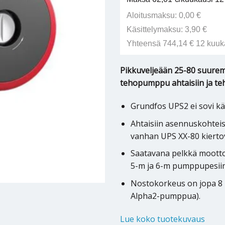
Aloitusmaksu: 0,00 €
Käsittelymaksu: 3,90 €
Yhteensä 744,14 € 12 kuuk
Pikkuveljeään 25-80 suurem
tehopumppu ahtaisiin ja teh
Grundfos UPS2 ei sovi käy
Ahtaisiin asennuskohteisi
vanhan UPS XX-80 kiert
Saatavana pelkkä mootto
5-m ja 6-m pumppupesiin
Nostokorkeus on jopa 8 m
Alpha2-pumppua).
Lue koko tuotekuvaus