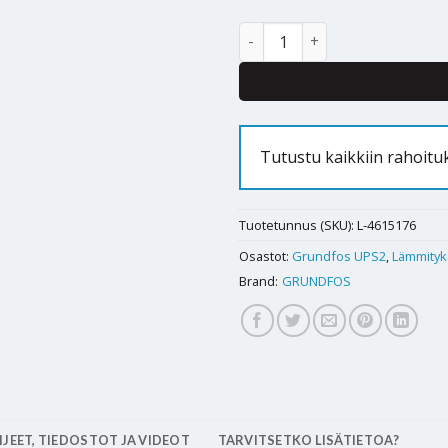
Kiertovesipumppu Grundfos UP
Tutustu kaikkiin rahoit
Tuotetunnus (SKU):
L-4615176
Osastot:
Grundfos UPS2
,
Lämmityk
Brand:
GRUNDFOS
JEET, TIEDOSTOT JA VIDEOT
TARVITSETKO LISÄTIETOA?