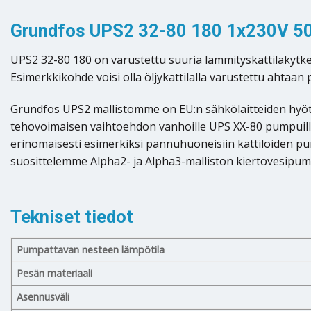
Grundfos UPS2 32-80 180 1x230V 50Hz
UPS2 32-80 180 on varustettu suuria lämmityskattilakytken
Esimerkkikohde voisi olla öljykattilalla varustettu ahta
Grundfos UPS2 mallistomme on EU:n sähkölaitteiden hyötys
tehovoimaisen vaihtoehdon vanhoille UPS XX-80 pumpuille,
erinomaisesti esimerkiksi pannuhuoneisiin kattiloiden pump
suosittelemme Alpha2- ja Alpha3-malliston kiertovesipum
Tekniset tiedot
Pumpattavan nesteen lämpötila
Pesän materiaali
Asennusväli