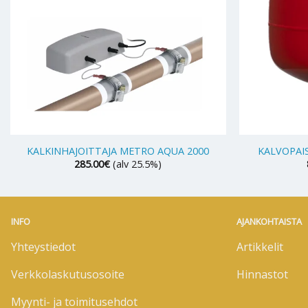
+
+
KALKINHAJOITTAJA METRO AQUA 2000
KALVOPAI
285.00
€
(alv 25.5%)
INFO
AJANKOHTAISTA
Yhteystiedot
Artikkelit
Verkkolaskutusosoite
Hinnastot
Myynti- ja toimitusehdot