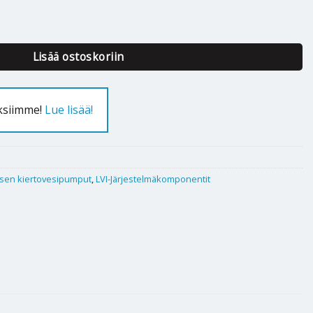
S2 32-80 180 1x230V 50Hz määrä
Lisää ostoskoriin
uksiimme!
Lue lisää!
sen kiertovesipumput
,
LVI-Järjestelmäkomponentit