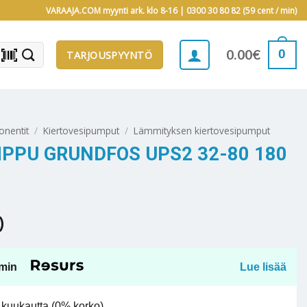
VARAAJA.COM myynti ark. klo 8-16 |
0300 30 80 82 (59 cent / min)
barcode_scanner
0
0.00
€
TARJOUSPYYNTÖ
onentit
/
Kiertovesipumput
/
Lämmityksen kiertovesipumput
PPU GRUNDFOS UPS2 32-80 180
)
min
Lue lisää
kuukautta (0% korko).