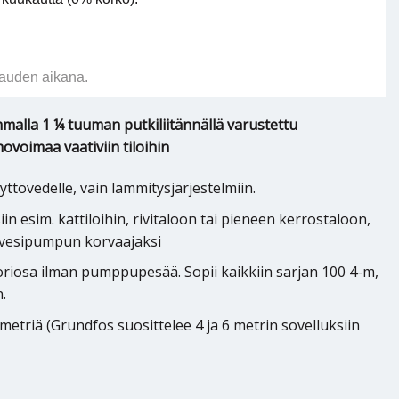
auden aikana.
malla 1 ¼ tuuman putkiliitännällä varustettu
ovoimaa vaativiin tiloihin
ttövedelle, vain lämmitysjärjestelmiin.
in esim. kattiloihin, rivitaloon tai pieneen kerrostaloon,
ovesipumpun korvaajaksi
riosa ilman pumppupesää. Sopii kaikkiin sarjan 100 4-m,
.
etriä (Grundfos suosittelee 4 ja 6 metrin sovelluksiin