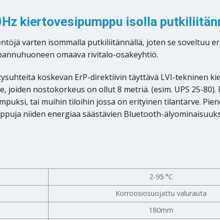
 kiertovesipumppu isolla putkiliitän
töjä varten isommalla putkiliitännällä, joten se soveltuu e
an pannuhuoneen omaava rivitalo-osakeyhtiö.
uhteita koskevan ErP-direktiivin täyttävä LVI-tekninen kie
 joiden nostokorkeus on ollut 8 metriä. (esim. UPS 25-80).
uksi, tai muihin tiloihin jossa on erityinen tilantarve. Pie
ppuja niiden energiaa säästävien Bluetooth-älyominaisuuks
2-95 °C
Korroosiosuojattu valurauta
180mm