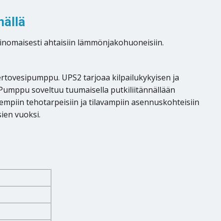
nällä
rinomaisesti ahtaisiin lämmönjakohuoneisiin.
rtovesipumppu. UPS2 tarjoaa kilpailukykyisen ja
 Pumppu soveltuu tuumaisella putkiliitännällään
nempiin tehotarpeisiin ja tilavampiin asennuskohteisiin
ien vuoksi.