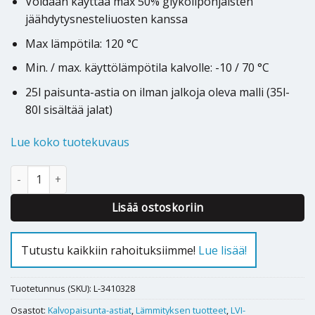
Voidaan käyttää max 50% glykolipohjaisten
jäähdytysnesteliuosten kanssa
Max lämpötila: 120 °C
Min. / max. käyttölämpötila kalvolle: -10 / 70 °C
25l paisunta-astia on ilman jalkoja oleva malli (35l-
80l sisältää jalat)
Lue koko tuotekuvaus
KALVOPAISUNTA-ASTIA FLAMCO BASEFLEX 25 L määrä
Lisää ostoskoriin
Tutustu kaikkiin rahoituksiimme!
Lue lisää!
Tuotetunnus (SKU):
L-3410328
Osastot:
Kalvopaisunta-astiat
,
Lämmityksen tuotteet
,
LVI-