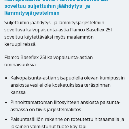
soveltuu suljettuihin jäähdytys- ja
lämmitysjärjestelmiin
Suljettuihin jäähdytys- ja lämmitysjärjestelmiin
soveltuva kalvopaisunta-astia Flamco Baseflex 25l
soveltuu käytettäväksi myös maalämmön
keruupiireissä.
Flamco Baseflex 25l kalvopaisunta-astian
ominaisuuksia:
Kalvopaisunta-astian sisäpuolella olevan kumipussin
ansiosta vesi ei ole kosketuksissa teräspinnan
kanssa
Pinnoittamattoman liitosyhteen ansiosta paisunta-
astiassa on tiivis järjestelmäliitos
Paisuntasäiliön rakenne on toteutettu hitsaamalla ja
jokainen valmistunut tuote käy läpi