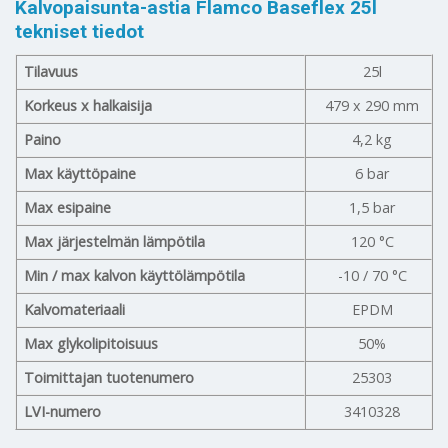
Kalvopaisunta-astia Flamco Baseflex 25l
tekniset tiedot
Tilavuus
25l
Korkeus x halkaisija
479 x 290 mm
Paino
4,2 kg
Max käyttöpaine
6 bar
Max esipaine
1,5 bar
Max järjestelmän lämpötila
120 °C
Min / max kalvon käyttölämpötila
-10 / 70 °C
Kalvomateriaali
EPDM
Max glykolipitoisuus
50%
Toimittajan tuotenumero
25303
LVI-numero
3410328