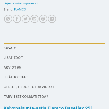
Järjestelmäkomponentit
Brand:
FLAMCO
KUVAUS
LISÄTIEDOT
ARVIOT (0)
LISÄTUOTTEET
OHJEET, TIEDOSTOT JA VIDEOT
TARVITSETKO LISÄTIETOA?
Kalvopaisunta-astia Flamco Baseflex 25l