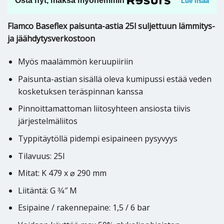
Osta nyt, maksa myöhemmin
Lue lisää
Flamco Baseflex paisunta-astia 25l suljettuun lämmitys-
ja jäähdytysverkostoon
Myös maalämmön keruupiiriin
Paisunta-astian sisällä oleva kumipussi estää veden
kosketuksen teräspinnan kanssa
Pinnoittamattoman liitosyhteen ansiosta tiivis
järjestelmäliitos
Typpitäytöllä pidempi esipaineen pysyvyys
Tilavuus: 25l
Mitat: K 479 x ⌀ 290 mm
Liitäntä: G 3⁄4″ M
Esipaine / rakennepaine: 1,5 / 6 bar