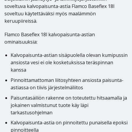
soveltuva kalvopaisunta-astia Flamco Baseflex 18l
soveltuu käytettäväksi myös maalämmön
keruupiireissä.
Flamco Baseflex 18l kalvopaisunta-astian
ominaisuuksia:
Kalvopaisunta-astian sisäpuolella olevan kumipussin
ansiosta vesi ei ole kosketuksissa teräspinnan
kanssa
Pinnoittamattoman liitosyhteen ansiosta paisunta-
astiassa on tiivis järjestelmäliitos
Paisuntasäiliön rakenne on toteutettu hitsaamalla ja
jokainen valmistunut tuote käy läpi
tarkastusohjelman
Kalvopaisunta-astia on pinnoitettu punaisella epoksi
pinnoitteella