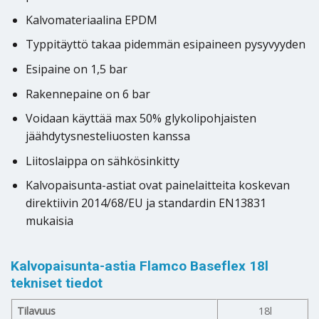
Kalvomateriaalina EPDM
Typpitäyttö takaa pidemmän esipaineen pysyvyyden
Esipaine on 1,5 bar
Rakennepaine on 6 bar
Voidaan käyttää max 50% glykolipohjaisten
jäähdytysnesteliuosten kanssa
Liitoslaippa on sähkösinkitty
Kalvopaisunta-astiat ovat painelaitteita koskevan
direktiivin 2014/68/EU ja standardin EN13831
mukaisia
Kalvopaisunta-astia Flamco Baseflex 18l
tekniset tiedot
Tilavuus
18l