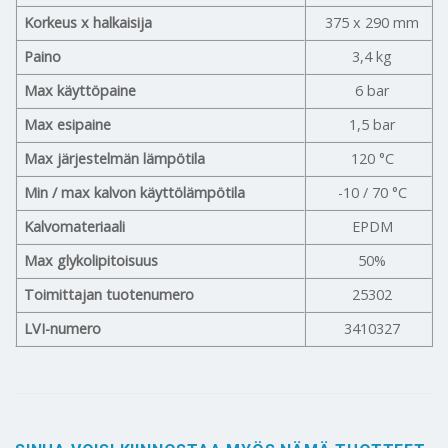
Korkeus x halkaisija
375 x 290 mm
Paino
3,4 kg
Max käyttöpaine
6 bar
Max esipaine
1,5 bar
Max järjestelmän lämpötila
120 °C
Min / max kalvon käyttölämpötila
-10 / 70 °C
Kalvomateriaali
EPDM
Max glykolipitoisuus
50%
Toimittajan tuotenumero
25302
LVI-numero
3410327