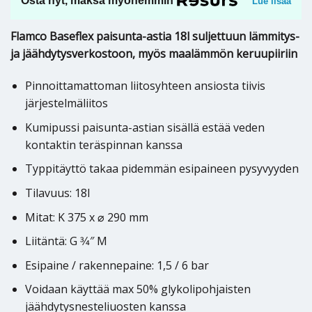
Osta nyt, maksa myöhemmin
Lue lisää
Flamco Baseflex paisunta-astia 18l suljettuun lämmitys-
ja jäähdytysverkostoon, myös maalämmön keruupiiriin
Pinnoittamattoman liitosyhteen ansiosta tiivis
järjestelmäliitos
Kumipussi paisunta-astian sisällä estää veden
kontaktin teräspinnan kanssa
Typpitäyttö takaa pidemmän esipaineen pysyvyyden
Tilavuus: 18l
Mitat: K 375 x ⌀ 290 mm
Liitäntä: G 3⁄4″ M
Esipaine / rakennepaine: 1,5 / 6 bar
Voidaan käyttää max 50% glykolipohjaisten
jäähdytysnesteliuosten kanssa