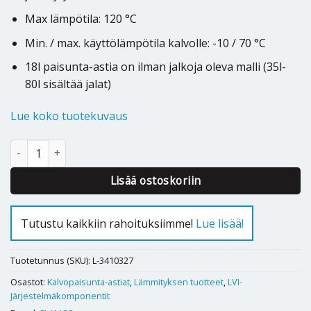
Max lämpötila: 120 °C
Min. / max. käyttölämpötila kalvolle: -10 / 70 °C
18l paisunta-astia on ilman jalkoja oleva malli (35l-
80l sisältää jalat)
Lue koko tuotekuvaus
KALVOPAISUNTA-ASTIA FLAMCO BASEFLEX 18 L määrä
Lisää ostoskoriin
Tutustu kaikkiin rahoituksiimme!
Lue lisää!
Tuotetunnus (SKU):
L-3410327
Osastot:
Kalvopaisunta-astiat
,
Lämmityksen tuotteet
,
LVI-
Järjestelmäkomponentit