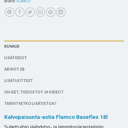
Brand:
FLAMCO
KUVAUS
LISÄTIEDOT
ARVIOT (0)
LISÄTUOTTEET
OHJEET, TIEDOSTOT JA VIDEOT
TARVITSETKO LISÄTIETOA?
Kalvopaisunta-astia Flamco Baseflex 18l
Suljettuihin jäähdytys- ja lämmitysjärjestelmiin