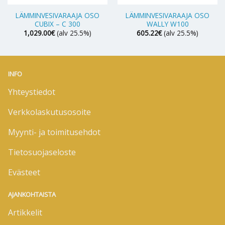
LÄMMINVESIVARAAJA OSO
LÄMMINVESIVARAAJA OSO
CUBIX – C 300
WALLY W100
1,029.00
€
(alv 25.5%)
605.22
€
(alv 25.5%)
INFO
Yhteystiedot
Verkkolaskutusosoite
Myynti- ja toimitusehdot
Tietosuojaseloste
Evästeet
AJANKOHTAISTA
Artikkelit