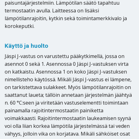
paisuntajärjestelmiin. Lämpötilan säätö tapahtuu
termostaatin avulla. Laitteessa on lisäksi
lämpötilanrajoitin, kytkin sekä toimintamerkkivalo ja
korokeputki.
Käyttö ja huolto
Jäspi J-vastus on varustettu pääkytkimellä, jossa on
asennot 0 sekä 1. Asennossa 0 Jäspi J-vastuksen virta
on katkaistu. Asennossa 1 on koko Jäspi J-vastuksen
nimellisteho käytössä. Mikäli Jäspi J-vastus ei lämpene,
on tarkistettava sulakkeet. Myös lämpötilanrajoitin on
saattanut laueta; tällöin annetaan järjestelmän jäähtyä
n. 60 °C:seen ja viritetään vastuselementti toimintaan
painamalla rajoitintermostaatin painiketta
voimakkaasti. Rajoitintermostaatin laukeamisen syynä
voi olla liian korkea lämpötila järjestelmässä tai veden
vähyys, jolloin vika on korjatava. Mikäli sähköiset osat