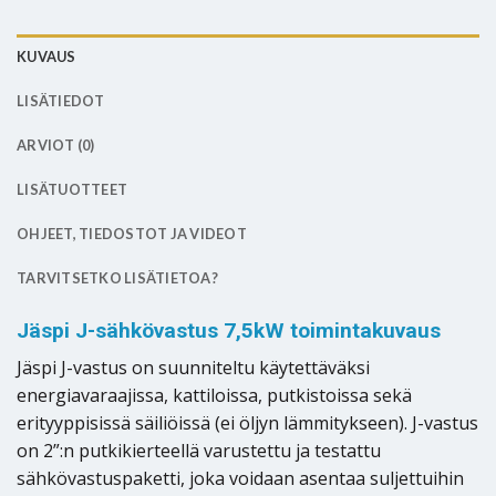
KUVAUS
LISÄTIEDOT
ARVIOT (0)
LISÄTUOTTEET
OHJEET, TIEDOSTOT JA VIDEOT
TARVITSETKO LISÄTIETOA?
Jäspi J-sähkövastus 7,5kW toimintakuvaus
Jäspi J-vastus on suunniteltu käytettäväksi
energiavaraajissa, kattiloissa, putkistoissa sekä
erityyppisissä säiliöissä (ei öljyn lämmitykseen). J-vastus
on 2”:n putkikierteellä varustettu ja testattu
sähkövastuspaketti, joka voidaan asentaa suljettuihin