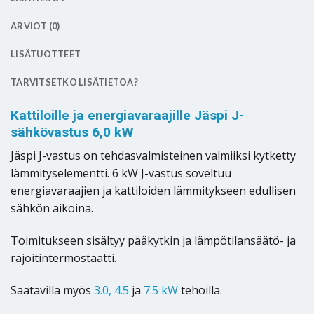
ARVIOT (0)
LISÄTUOTTEET
TARVITSETKO LISÄTIETOA?
Kattiloille ja energiavaraajille Jäspi J-
sähkövastus 6,0 kW
Jäspi J-vastus on tehdasvalmisteinen valmiiksi kytketty
lämmityselementti. 6 kW J-vastus soveltuu
energiavaraajien ja kattiloiden lämmitykseen edullisen
sähkön aikoina.
Toimitukseen sisältyy pääkytkin ja lämpötilansäätö- ja
rajoitintermostaatti.
Saatavilla myös
3.0,
4.5
ja
7.5 kW
tehoilla.