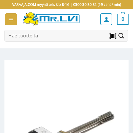
Skip
VARAAJA.COM myynti ark. klo 8-16 |
0300 30 80 82 (59 cent / min)
to
content
0
Etsi:
barcode_scanner