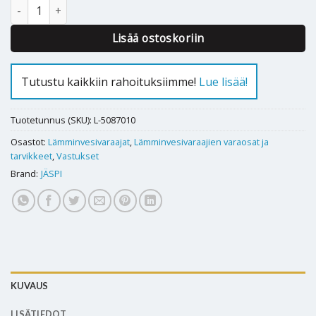
J-sähkövastus Jäspi 6,0 kW - 5087010 määrä
Lisää ostoskoriin
Tutustu kaikkiin rahoituksiimme!
Lue lisää!
Tuotetunnus (SKU):
L-5087010
Osastot:
Lämminvesivaraajat
,
Lämminvesivaraajien varaosat ja
tarvikkeet
,
Vastukset
Brand:
JÄSPI
KUVAUS
LISÄTIEDOT