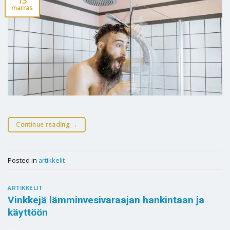
13
marras
Continue reading
→
Posted in
artikkelit
ARTIKKELIT
Vinkkejä lämminvesivaraajan hankintaan ja
käyttöön