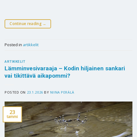
Continue reading
→
Posted in
artikkelit
ARTIKKELIT
Lämminvesivaraaja – Kodin hiljainen sankari
vai tikittävä aikapommi?
POSTED ON
23.1.2026
BY
NIINA PERÄLÄ
23
tammi