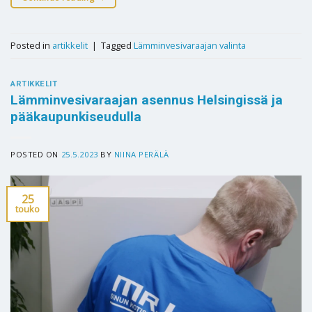
Posted in
artikkelit
|
Tagged
Lämminvesivaraajan valinta
ARTIKKELIT
Lämminvesivaraajan asennus Helsingissä ja
pääkaupunkiseudulla
POSTED ON
25.5.2023
BY
NIINA PERÄLÄ
25
touko