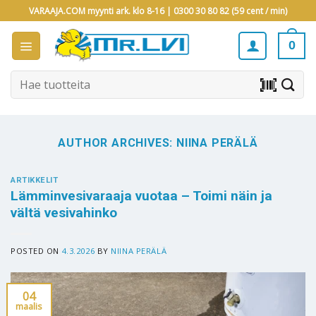
Skip
VARAAJA.COM myynti ark. klo 8-16 |
0300 30 80 82 (59 cent / min)
to
content
0
Etsi:
barcode_scanner
AUTHOR ARCHIVES:
NIINA PERÄLÄ
ARTIKKELIT
Lämminvesivaraaja vuotaa – Toimi näin ja
vältä vesivahinko
POSTED ON
4.3.2026
BY
NIINA PERÄLÄ
04
maalis