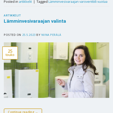
Posted in
artikkelit
|
Tagged
Lämminvesivaraajan varoventtiili vuotaa
ARTIKKELIT
Lämminvesivaraajan valinta
POSTED ON
25.5.2023
BY
NIINA PERÄLÄ
25
touko
Continue reading
→