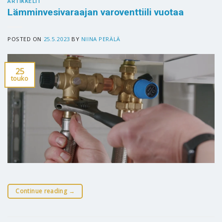
ARTIKKELIT
Lämminvesivaraajan varoventtiili vuotaa
POSTED ON
25.5.2023
BY
NIINA PERÄLÄ
25
touko
Continue reading
→