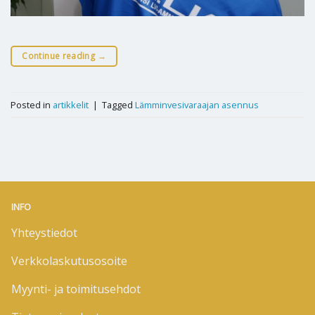
Continue reading
→
Posted in
artikkelit
|
Tagged
Lämminvesivaraajan asennus
INFO
Yhteystiedot
Verkkolaskutusosoite
Myynti- ja toimitusehdot