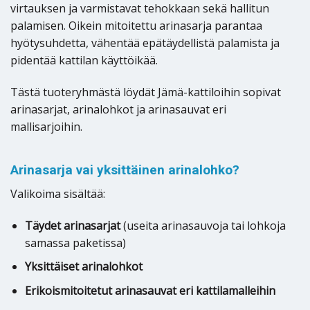
virtauksen ja varmistavat tehokkaan sekä hallitun
palamisen. Oikein mitoitettu arinasarja parantaa
hyötysuhdetta, vähentää epätäydellistä palamista ja
pidentää kattilan käyttöikää.
Tästä tuoteryhmästä löydät Jämä-kattiloihin sopivat
arinasarjat, arinalohkot ja arinasauvat eri
mallisarjoihin.
Arinasarja vai yksittäinen arinalohko?
Valikoima sisältää:
Täydet arinasarjat
(useita arinasauvoja tai lohkoja
samassa paketissa)
Yksittäiset arinalohkot
Erikoismitoitetut arinasauvat eri kattilamalleihin