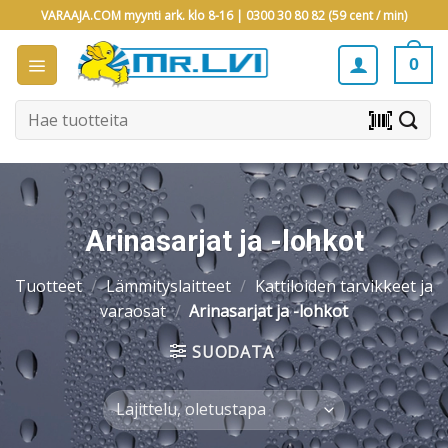
Skip
VARAAJA.COM myynti ark. klo 8-16 |
0300 30 80 82 (59 cent / min)
to
content
0
Etsi:
barcode_scanner
Arinasarjat ja -lohkot
Tuotteet
/
Lämmityslaitteet
/
Kattiloiden tarvikkeet ja
varaosat
/
Arinasarjat ja -lohkot
SUODATA