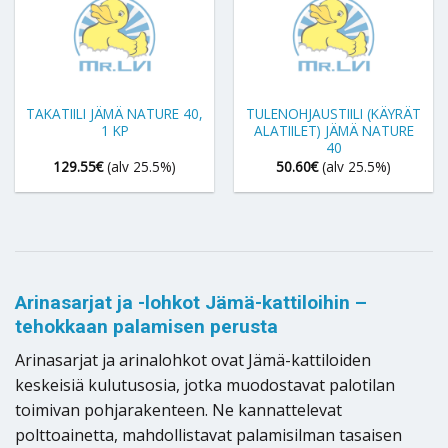
TAKATIILI JÄMÄ NATURE 40,
TULENOHJAUSTIILI (KÄYRÄT
1 KP
ALATIILET) JÄMÄ NATURE
40
129.55
€
(alv 25.5%)
50.60
€
(alv 25.5%)
Arinasarjat ja -lohkot Jämä-kattiloihin –
tehokkaan palamisen perusta
Arinasarjat ja arinalohkot ovat Jämä-kattiloiden
keskeisiä kulutusosia, jotka muodostavat palotilan
toimivan pohjarakenteen. Ne kannattelevat
polttoainetta, mahdollistavat palamisilman tasaisen