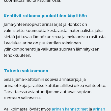
kuormittaa muita kattilan osia.
Kestävä ratkaisu puukattilan käyttöön
Jämä-yhteensopivat arinasarjat ja -lohkot on
valmistettu kuumuutta kestävästä materiaalista, joka
sietää jatkuvaa lämpökuormaa ja mekaanista rasitusta.
Laadukas arina on puukattilan toiminnan
ydinkomponentti ja vaikuttaa suoraan lämmityksen
tehokkuuteen.
Tutustu valikoimaan
Selaa Jämä-kattiloihin sopivia arinasarjoja ja
arinalohkoja ja valitse kattilamallillesi oikea vaihtoehto.
Tarvittaessa asiantuntijamme auttavat sopivan
tuotteen valinnassa.
Valikoimasta löydät myös
arinan kannattimet
ja
arinan