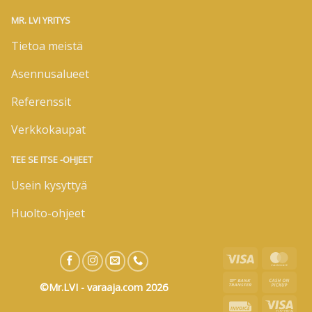
MR. LVI YRITYS
Tietoa meistä
Asennusalueet
Referenssit
Verkkokaupat
TEE SE ITSE -OHJEET
Usein kysyttyä
Huolto-ohjeet
Visa
Mas
Bank
Cas
©Mr.LVI - varaaja.com 2026
Transfer
on
Invoice
Visa