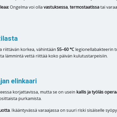
leaa:
Ongelma voi olla
vastuksessa
,
termostaatissa
tai vara
ilasta
a riittävän korkea, vähintään
55–60 °C
legionellabakteerin t
otta lämmintä vettä riittää koko päivän kulutustarpeisiin.
jan elinkaari
eessa korjattavissa, mutta se on usein
kallis ja työläs opera
osittaista purkamista.
uotta
. Ikääntyvässä varaajassa on suuri riski sisäiselle syöp