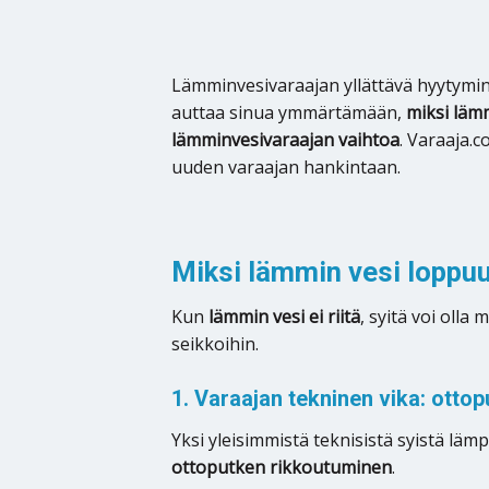
Lämminvesivaraajan yllättävä hyytymin
auttaa sinua ymmärtämään,
miksi läm
lämminvesivaraajan vaihtoa
. Varaaja.
uuden varaajan hankintaan.
Miksi lämmin vesi loppu
Kun
lämmin vesi ei riitä
, syitä voi olla
seikkoihin.
1. Varaajan tekninen vika: ottop
Yksi yleisimmistä teknisistä syistä l
ottoputken rikkoutuminen
.