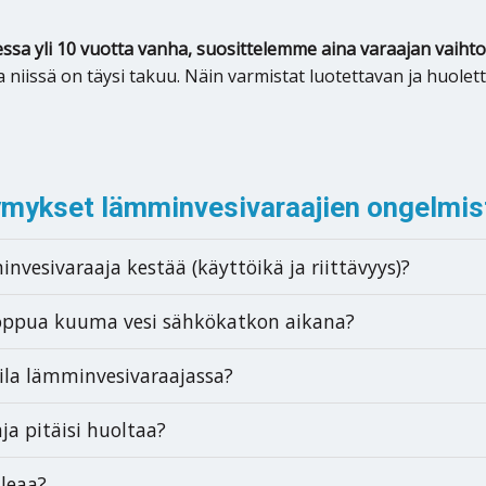
ssa yli 10 vuotta vanha, suosittelemme aina varaajan vaiht
a niissä on täysi takuu. Näin varmistat luotettavan ja huo
ymykset lämminvesivaraajien ongelmis
nvesivaraaja kestää (käyttöikä ja riittävyys)?
loppua kuuma vesi sähkökatkon aikana?
ila lämminvesivaraajassa?
a pitäisi huoltaa?
aleaa?