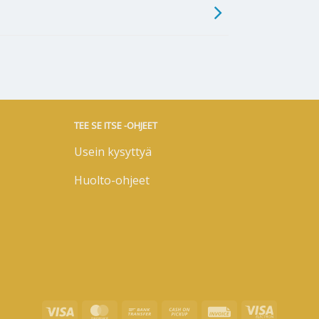
TEE SE ITSE -OHJEET
Usein kysyttyä
Huolto-ohjeet
Visa
MasterCard
Bank
Cash
Invoice
Visa