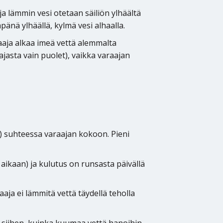
ja lämmin vesi otetaan säiliön ylhäältä
änä ylhäällä, kylmä vesi alhaalla.
aaja alkaa imeä vettä alemmalta
jasta vain puolet), vaikka varaajan
t) suhteessa varaajan kokoon. Pieni
 aikaan) ja kulutus on runsasta päivällä
aaja ei lämmitä vettä täydellä teholla
 siihen, kuinka kuumaa vettä hanoihin