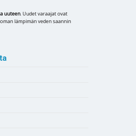
oa uuteen
. Uudet varaajat ovat
lettoman lämpimän veden saannin
ta