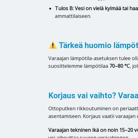
Tulos B: Vesi on vielä kylmää tai haa
ammattilaiseen.
Tärkeä huomio lämpöt
Varaajan lämpötila-asetuksen tulee oll
suosittelemme lämpötilaa
70–80 °C
, j
Korjaus vai vaihto? Varaa
Ottoputken rikkoutuminen on periaatt
asentamiseen. Korjaus vaatii varaajan 
Varaajan tekninen ikä on noin 15–20 v
voi aiheuttaa suuren vesivahingon.