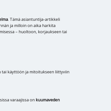
elma
. Tämä asiantuntija-artikkeli
innän ja milloin on aika harkita
misessa – huoltoon, korjaukseen tai
 tai käyttöön ja mitoitukseen liittyviin
sissa varaajissa on
kuumaveden