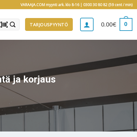
VARAAJA.COM myynti ark. klo 8-16 |
0300 30 80 82 (59 cent / min)
barcode_scanner
0
0.00
€
TARJOUSPYYNTÖ
tä ja korjaus