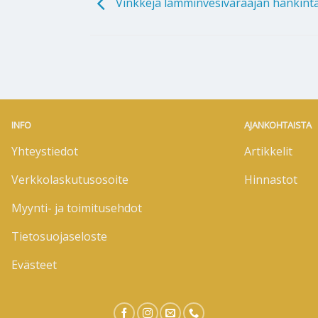
Vinkkejä lämminvesivaraajan hankinta
INFO
AJANKOHTAISTA
Yhteystiedot
Artikkelit
Verkkolaskutusosoite
Hinnastot
Myynti- ja toimitusehdot
Tietosuojaseloste
Evästeet