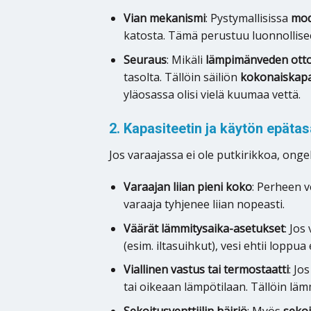
Vian mekanismi
: Pystymallisissa
mod
katosta. Tämä perustuu luonnollisee
Seuraus
: Mikäli
lämpimänveden otto
tasolta. Tällöin säiliön
kokonaiskapa
yläosassa olisi vielä kuumaa vettä.
2. Kapasiteetin ja käytön epäta
Jos varaajassa ei ole putkirikkoa, ong
Varaajan liian pieni koko
: Perheen v
varaaja tyhjenee liian nopeasti.
Väärät lämmitysaika-asetukset
: Jos
(esim. iltasuihkut), vesi ehtii lopp
Viallinen vastus tai termostaatti
: Jo
tai oikeaan lämpötilaan. Tällöin läm
Sekoitusventtiilin häiriö
: Myös
sekoi