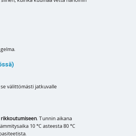
ngelma.
össä)
 se välittömästi jatkuvalle
rikkoutumiseen
. Tunnin aikana
 lämmitysaika 10 °C asteesta 80 °C
asiteetista.