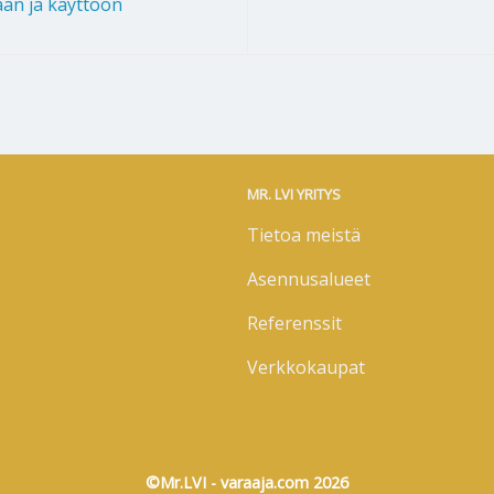
an ja käyttöön
MR. LVI YRITYS
Tietoa meistä
Asennusalueet
Referenssit
Verkkokaupat
©Mr.LVI - varaaja.com 2026