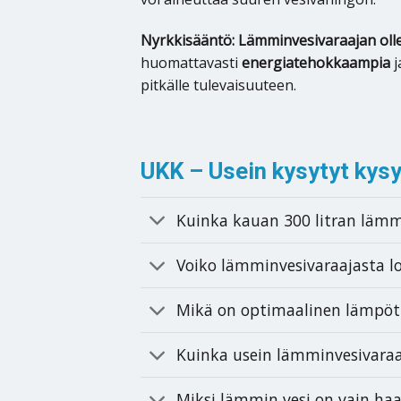
Nyrkkisääntö: Lämminvesivaraajan olle
huomattavasti
energiatehokkaampia
j
pitkälle tulevaisuuteen.
UKK – Usein kysytyt kys
Kuinka kauan 300 litran lämmi
Voiko lämminvesivaraajasta 
Mikä on optimaalinen lämpöt
Kuinka usein lämminvesivaraaj
Miksi lämmin vesi on vain ha