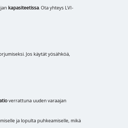
ajan
kapasiteetissa
. Ota yhteys LVI-
orjumiseksi. Jos käytät yösähköä,
atio
verrattuna uuden varaajan
ymiselle ja lopulta puhkeamiselle, mikä