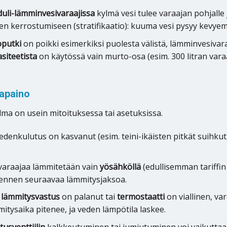
uli-lämminvesivaraajissa
kylmä vesi tulee varaajan pohjalle 
n kerrostumiseen (stratifikaatio): kuuma vesi pysyy kevyemp
putki
on poikki esimerkiksi puolesta välistä, lämminvesivar
siteetista
on käytössä vain murto-osa (esim. 300 litran varaa
sapaino
elma on usein mitoituksessa tai asetuksissa.
edenkulutus on kasvanut (esim. teini-ikäisten pitkät suihku
 varaajaa lämmitetään vain
yösähköllä
(edullisemman tariffin
ua ennen seuraavaa lämmitysjaksoa.
s
lämmitysvastus
on palanut tai
termostaatti
on viallinen, var
mitysaika pitenee, ja veden lämpötila laskee.
tusventtiilin
kalkkeutuminen tai jumiutuminen voi vaikuttaa