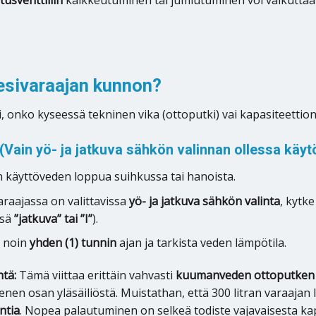
esivaraajan kunnon?
i, onko kyseessä tekninen vika (ottoputki) vai kapasiteettio
(Vain yö- ja jatkuva sähkön valinnan ollessa käyt
 käyttöveden loppua suihkussa tai hanoista.
varaajassa on valittavissa
yö- ja jatkuva sähkön valinta
, kytke
nsä
”jatkuva” tai ”I”
).
a noin
yhden (1) tunnin
ajan ja tarkista veden lämpötila.
tä:
Tämä viittaa erittäin vahvasti
kuumanveden ottoputken 
enen osan yläsäiliöstä. Muistathan, että 300 litran varaajan
ntia
. Nopea palautuminen on selkeä todiste vajavaisesta kap