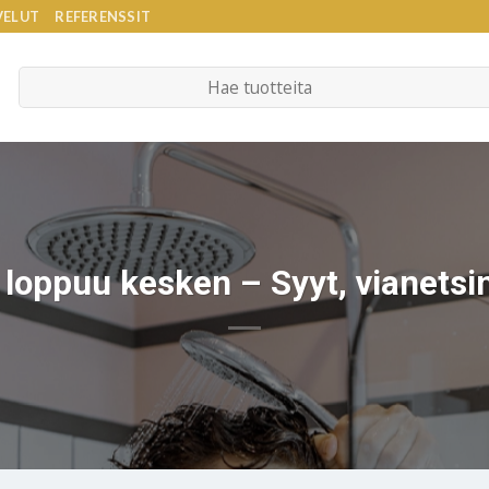
VELUT
REFERENSSIT
Etsi:
loppuu kesken – Syyt, vianetsin