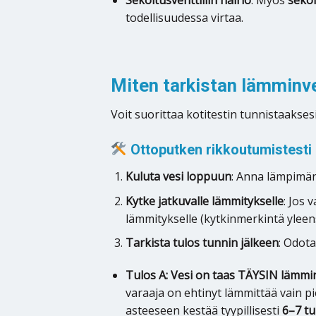
todellisuudessa virtaa.
Miten tarkistan lämminv
Voit suorittaa kotitestin tunnistaakses
Ottoputken rikkoutumistesti 
Kuluta vesi loppuun
: Anna lämpimän
Kytke jatkuvalle lämmitykselle
: Jos 
lämmitykselle (kytkinmerkintä ylee
Tarkista tulos tunnin jälkeen
: Odot
Tulos A: Vesi on taas TÄYSIN lämmin
varaaja on ehtinyt lämmittää vain pi
asteeseen kestää tyypillisesti
6–7 tu