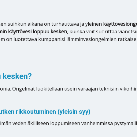
en suihkun aikana on turhauttava ja yleinen
käyttövesiong
min käyttövesi loppuu kesken
, kuinka voit suorittaa vianets
com on luotettava kumppanisi lämminvesiongelmien ratkaise
u kesken?
 monia. Ongelmat luokitellaan usein varaajan teknisiin vikoihin
utken rikkoutuminen (yleisin syy)
ämpimän veden äkilliseen loppumiseen vanhemmissa pystymalli