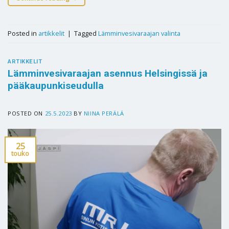
Posted in
artikkelit
|
Tagged
Lämminvesivaraajan valinta
ARTIKKELIT
Lämminvesivaraajan asennus Helsingissä ja
pääkaupunkiseudulla
POSTED ON
25.5.2023
BY
NIINA PERÄLÄ
25
touko