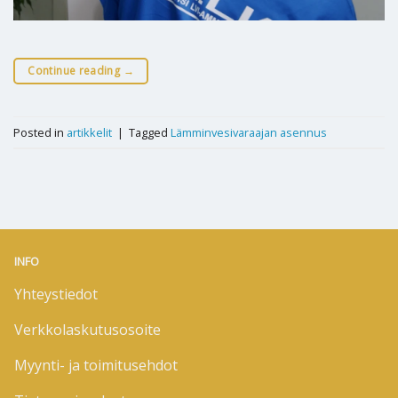
Continue reading
→
Posted in
artikkelit
|
Tagged
Lämminvesivaraajan asennus
INFO
Yhteystiedot
Verkkolaskutusosoite
Myynti- ja toimitusehdot