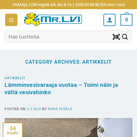
Skip
VARAAJA.COM myynti ark. klo 8-16 |
0300 30 80 82 (59 cent / min)
to
content
0
Etsi:
barcode_scanner
CATEGORY ARCHIVES:
ARTIKKELIT
ARTIKKELIT
Lämminvesivaraaja vuotaa – Toimi näin ja
vältä vesivahinko
POSTED ON
4.3.2026
BY
NIINA PERÄLÄ
04
maalis