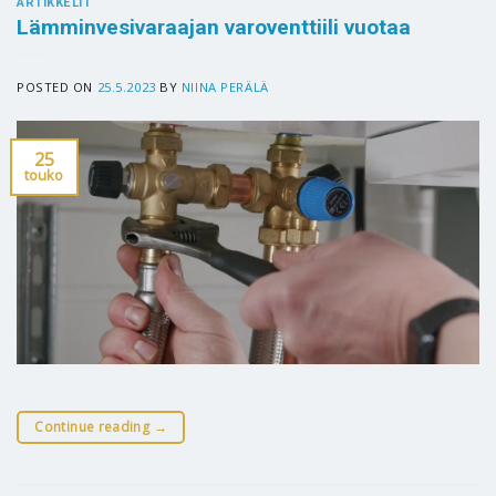
ARTIKKELIT
Lämminvesivaraajan varoventtiili vuotaa
POSTED ON
25.5.2023
BY
NIINA PERÄLÄ
25
touko
Continue reading
→