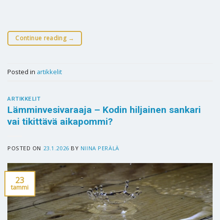
Continue reading
→
Posted in
artikkelit
ARTIKKELIT
Lämminvesivaraaja – Kodin hiljainen sankari
vai tikittävä aikapommi?
POSTED ON
23.1.2026
BY
NIINA PERÄLÄ
23
tammi