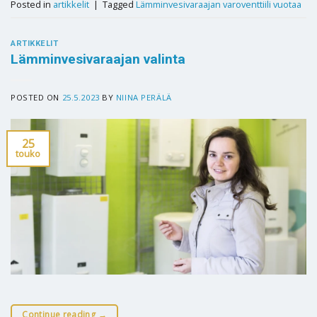
Posted in
artikkelit
|
Tagged
Lämminvesivaraajan varoventtiili vuotaa
ARTIKKELIT
Lämminvesivaraajan valinta
POSTED ON
25.5.2023
BY
NIINA PERÄLÄ
25
touko
Continue reading
→