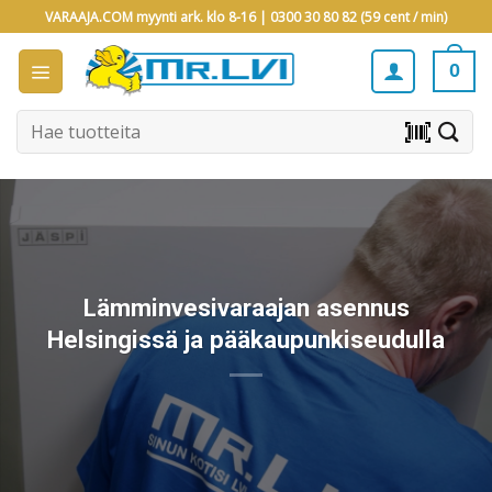
Skip
VARAAJA.COM myynti ark. klo 8-16 |
0300 30 80 82 (59 cent / min)
to
content
0
Etsi:
barcode_scanner
Lämminvesivaraajan asennus
Helsingissä ja pääkaupunkiseudulla