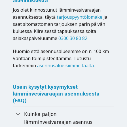
asennuksesta
Jos olet kiinnostunut lämminvesivaraajan
asennuksesta, täytä
tarjouspyyntölomake
ja
saat sitomattoman tarjouksen parin päivän
kuluessa. Kiireisessä tapauksessa soita
asiakaspalveluumme
0300 30 80 82
Huomio että asennusalueemme on n. 100 km
Vantaan toimipisteeltämme. Tutustu
tarkemmin
asennusalueisiimme täältä
.
Usein kysytyt kysymykset
lämminvesivaraajan asennuksesta
(FAQ)
Kuinka paljon
lämminvesivaraajan asennus