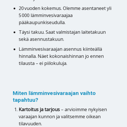
20 vuoden kokemus. Olemme asentaneet yli
5 000 lämminvesivaraajaa
pääkaupunkiseudulla.
Täysi takuu. Saat valmistajan laitetakuun
sekä asennustakuun.
Lämminvesivaraajan asennus kiinteällä
hinnalla. Näet kokonaishinnan jo ennen
tilausta – ei piilokuluja.
Miten lämminvesivaraajan vaihto
tapahtuu?
Kartoitus ja tarjous
– arvioimme nykyisen
varaajan kunnon ja valitsemme oikean
tilavuuden.