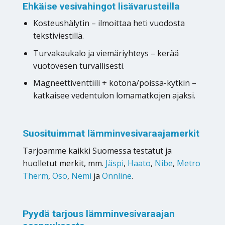
Ehkäise vesivahingot lisävarusteilla
Kosteushälytin – ilmoittaa heti vuodosta
tekstiviestillä.
Turvakaukalo ja viemäriyhteys – kerää
vuotovesen turvallisesti.
Magneettiventtiili + kotona/poissa-kytkin –
katkaisee vedentulon lomamatkojen ajaksi.
Suosituimmat lämminvesivaraajamerkit
Tarjoamme kaikki Suomessa testatut ja
huolletut merkit, mm.
Jäspi
,
Haato
,
Nibe
,
Metro
Therm
,
Oso
,
Nemi
ja
Onnline
.
Pyydä tarjous lämminvesivaraajan