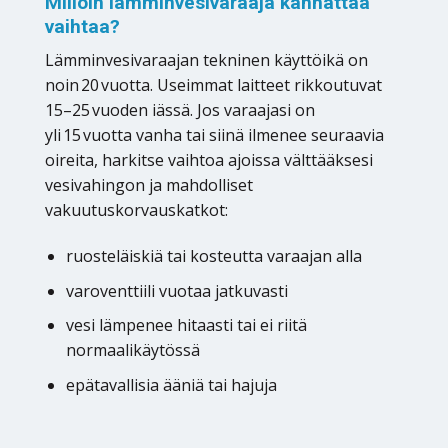
Milloin lämminvesivaraaja kannattaa
vaihtaa?
Lämminvesivaraajan tekninen käyttöikä on
noin 20 vuotta. Useimmat laitteet rikkoutuvat
15–25 vuoden iässä. Jos varaajasi on
yli 15 vuotta vanha tai siinä ilmenee seuraavia
oireita, harkitse vaihtoa ajoissa välttääksesi
vesivahingon ja mahdolliset
vakuutuskorvauskatkot:
ruosteläiskiä tai kosteutta varaajan alla
varoventtiili vuotaa jatkuvasti
vesi lämpenee hitaasti tai ei riitä
normaalikäytössä
epätavallisia ääniä tai hajuja