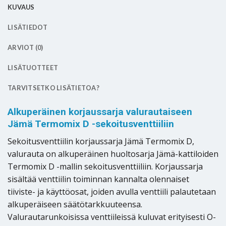
KUVAUS
LISÄTIEDOT
ARVIOT (0)
LISÄTUOTTEET
TARVITSETKO LISÄTIETOA?
Alkuperäinen korjaussarja valurautaiseen
Jämä Termomix D -sekoitusventtiiliin
Sekoitusventtiilin korjaussarja Jämä Termomix D,
valurauta on alkuperäinen huoltosarja Jämä-kattiloiden
Termomix D -mallin sekoitusventtiiliin. Korjaussarja
sisältää venttiilin toiminnan kannalta olennaiset
tiiviste- ja käyttöosat, joiden avulla venttiili palautetaan
alkuperäiseen säätötarkkuuteensa.
Valurautarunkoisissa venttiileissä kuluvat erityisesti O-