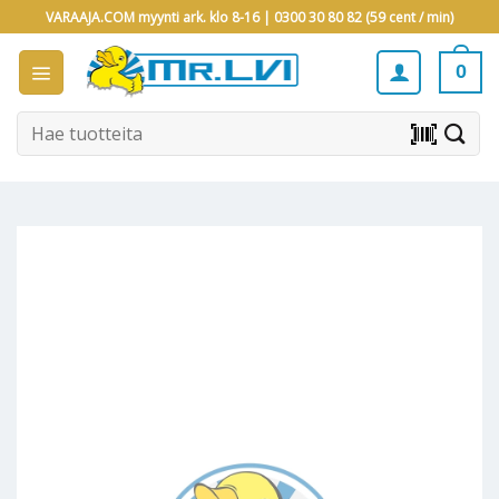
Skip
VARAAJA.COM myynti ark. klo 8-16 |
0300 30 80 82 (59 cent / min)
to
content
0
Etsi:
barcode_scanner