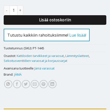
Sekoitusventtiilin korjaussarja Jämä Termomix D, valurauta määr
Lisää ostoskoriin
Tutustu kaikkiin rahoituksiimme!
Lue lisää!
Tuotetunnus (SKU):
PT-1445
Osastot:
Kattiloiden tarvikkeet ja varaosat
,
Lämmityslaitteet
,
Sekoitusventtiilien varaosat ja korjaussarjat
Avainsana tuotteelle
Jämä varaosat
Brand:
JÄMÄ