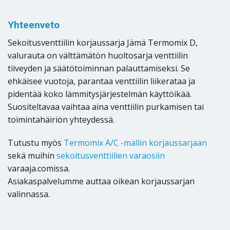
Yhteenveto
Sekoitusventtiilin korjaussarja Jämä Termomix D,
valurauta on välttämätön huoltosarja venttiilin
tiiveyden ja säätötoiminnan palauttamiseksi. Se
ehkäisee vuotoja, parantaa venttiilin liikerataa ja
pidentää koko lämmitysjärjestelmän käyttöikää.
Suositeltavaa vaihtaa aina venttiilin purkamisen tai
toimintahäiriön yhteydessä.
Tutustu myös
Termomix A/C -mallin korjaussarjaan
sekä muihin
sekoitusventtiilien varaosiin
varaaja.comissa.
Asiakaspalvelumme auttaa oikean korjaussarjan
valinnassa.