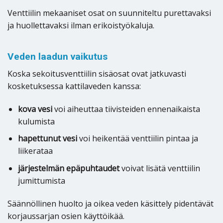
Venttiilin mekaaniset osat on suunniteltu purettavaksi
ja huollettavaksi ilman erikoistyökaluja.
Veden laadun vaikutus
Koska sekoitusventtiilin sisäosat ovat jatkuvasti
kosketuksessa kattilaveden kanssa:
kova vesi
voi aiheuttaa tiivisteiden ennenaikaista
kulumista
hapettunut vesi
voi heikentää venttiilin pintaa ja
liikerataa
järjestelmän epäpuhtaudet
voivat lisätä venttiilin
jumittumista
Säännöllinen huolto ja oikea veden käsittely pidentävät
korjaussarjan osien käyttöikää.