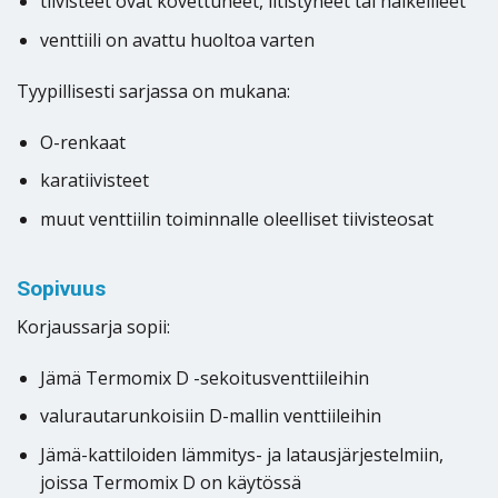
tiivisteet ovat kovettuneet, litistyneet tai halkeilleet
venttiili on avattu huoltoa varten
Tyypillisesti sarjassa on mukana:
O-renkaat
karatiivisteet
muut venttiilin toiminnalle oleelliset tiivisteosat
Sopivuus
Korjaussarja sopii:
Jämä Termomix D -sekoitusventtiileihin
valurautarunkoisiin D-mallin venttiileihin
Jämä-kattiloiden lämmitys- ja latausjärjestelmiin,
joissa Termomix D on käytössä