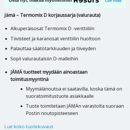
Osta nyt, maksa myöhemmin
Lue lisää
Jämä – Termomix D korjaussarja (valurauta)
Alkuperäisosat Termomix D -venttiiliin
Tiivisteet ja karanosat venttiilin huoltoon
Palauttaa säätötarkkuuden ja tiiveyden
Sopii valurautaisiin D-malleihin
JÄMÄ tuotteet myydään ainoastaan
toimitusmyyntinä
Myymälänoutoa ei saatavilla, koska tämä on
suoratoimitustuote asiakkaalle
Tuote toimitetaan JÄMÄn varastolta suoraan
Postin noutopisteeseen
Lue koko tuotekuvaus