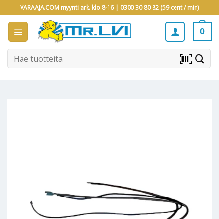
Skip
VARAAJA.COM myynti ark. klo 8-16 |
0300 30 80 82 (59 cent / min)
to
content
0
Etsi:
barcode_scanner