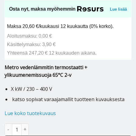
Osta nyt, maksa myöhemmin
Lue lisää
Maksa 20,60 €/kuukausi 12 kuukautta (0% korko).
Aloitusmaksu: 0,00 €
Käsittelymaksu: 3,90 €
Yhteensä 247,20 € 12 kuukauden aikana.
Metro vedenlämmitin termostaatti +
ylikuumenemissuoja 65°C 2-v
X kW / 230 – 400 V
katso sopivat varaajamallit tuotteen kuvauksesta
Lue koko tuotekuvaus
Metro Therm varaajan termostaatti + 65°C 2-v - 2754609999 mä