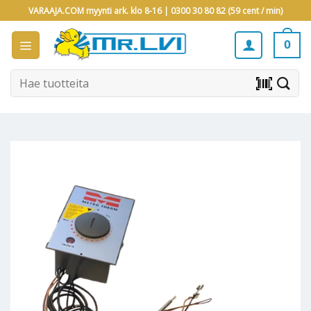
Skip
VARAAJA.COM myynti ark. klo 8-16 |
0300 30 80 82 (59 cent / min)
to
content
0
Etsi:
barcode_scanner