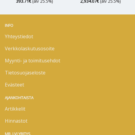
393.71
€
(alv 25.5%)
2,934.07
€
(alv 25.5%)
INFO
Yhteystiedot
Verkkolaskutusosoite
Myynti- ja toimitusehdot
Tietosuojaseloste
Evästeet
AJANKOHTAISTA
Artikkelit
Hinnastot
MR. LVI YRITYS