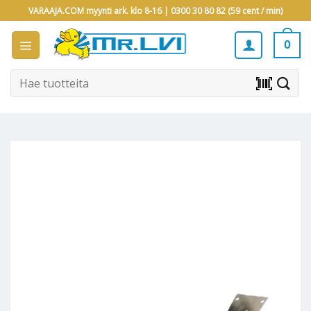
Skip
VARAAJA.COM myynti ark. klo 8-16 |
0300 30 80 82 (59 cent / min)
to
content
0
Etsi:
barcode_scanner