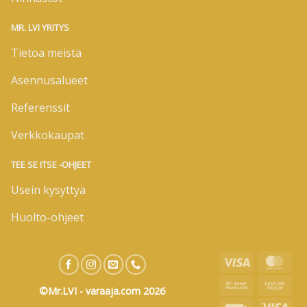
MR. LVI YRITYS
Tietoa meistä
Asennusalueet
Referenssit
Verkkokaupat
TEE SE ITSE -OHJEET
Usein kysyttyä
Huolto-ohjeet
Visa
Mas
Bank
Cas
©Mr.LVI - varaaja.com 2026
Transfer
on