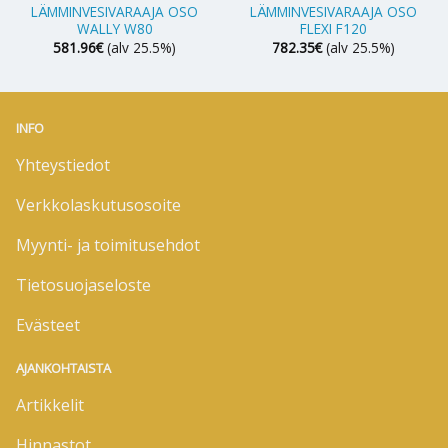
LÄMMINVESIVARAAJA OSO
LÄMMINVESIVARAAJA OSO
WALLY W80
FLEXI F120
581.96
€
(alv 25.5%)
782.35
€
(alv 25.5%)
INFO
Yhteystiedot
Verkkolaskutusosoite
Myynti- ja toimitusehdot
Tietosuojaseloste
Evästeet
AJANKOHTAISTA
Artikkelit
Hinnastot