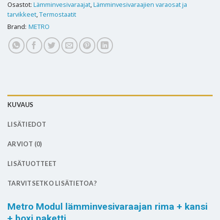
Osastot:
Lämminvesivaraajat
,
Lämminvesivaraajien varaosat ja
tarvikkeet
,
Termostaatit
Brand:
METRO
KUVAUS
LISÄTIEDOT
ARVIOT (0)
LISÄTUOTTEET
TARVITSETKO LISÄTIETOA?
Metro Modul lämminvesivaraajan rima + kansi
+ boxi paketti