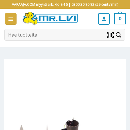
Skip
VARAAJA.COM myynti ark. klo 8-16 |
0300 30 80 82 (59 cent / min)
to
content
0
Etsi:
barcode_scanner