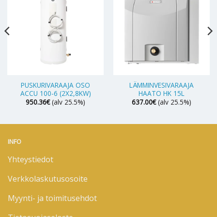
PUSKURIVARAAJA OSO
LÄMMINVESIVARAAJA
ACCU 100-6 (2X2,8KW)
HAATO HK 15L
950.36
€
(alv 25.5%)
637.00
€
(alv 25.5%)
INFO
Yhteystiedot
Verkkolaskutusosoite
Myynti- ja toimitusehdot