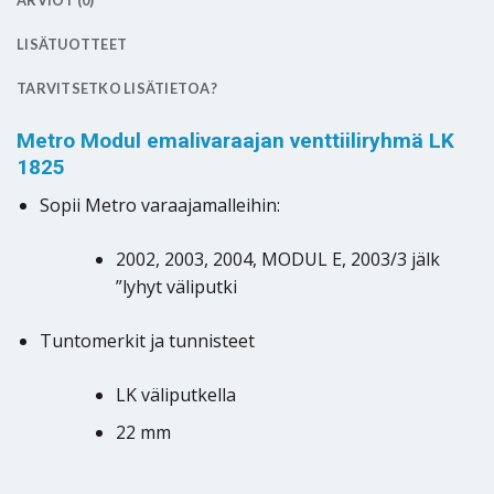
ARVIOT (0)
LISÄTUOTTEET
TARVITSETKO LISÄTIETOA?
Metro Modul emalivaraajan venttiiliryhmä LK
1825
Sopii Metro varaajamalleihin:
2002, 2003, 2004, MODUL E, 2003/3 jälk
”lyhyt väliputki
Tuntomerkit ja tunnisteet
LK väliputkella
22 mm