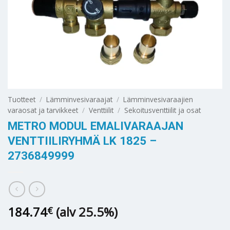
Tuotteet
/
Lämminvesivaraajat
/
Lämminvesivaraajien
varaosat ja tarvikkeet
/
Venttiilit
/
Sekoitusventtiilit ja osat
METRO MODUL EMALIVARAAJAN
VENTTIILIRYHMÄ LK 1825 –
2736849999
184.74
(alv 25.5%)
€