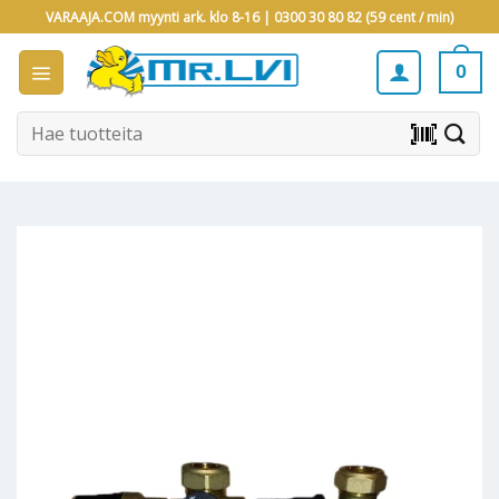
Skip
VARAAJA.COM myynti ark. klo 8-16 |
0300 30 80 82 (59 cent / min)
to
content
0
Etsi:
barcode_scanner