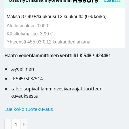
Osta nyt, maksa myöhemmin
Lue lisää
Maksa 37,99 €/kuukausi 12 kuukautta (0% korko).
Aloitusmaksu: 0,00 €
Käsittelymaksu: 3,90 €
Yhteensä 455,93 € 12 kuukauden aikana.
Haato vedenlämmittimen venttiili LK 548 / 424481
täydellinen
LK545/508/514
katso sopivat lämminvesivaraajat tuotteen
kuvauksesta
Lue koko tuotekuvaus
Haato / Nibe varaajan venttiili LK 548/424481 - 624981 määrä