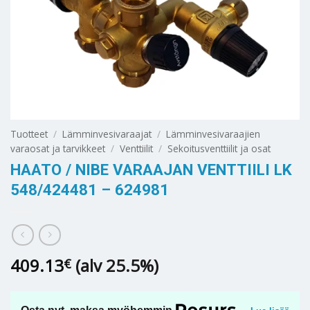
Tuotteet
/
Lämminvesivaraajat
/
Lämminvesivaraajien
varaosat ja tarvikkeet
/
Venttiilit
/
Sekoitusventtiilit ja osat
HAATO / NIBE VARAAJAN VENTTIILI LK
548/424481 – 624981
409.13
(alv 25.5%)
€