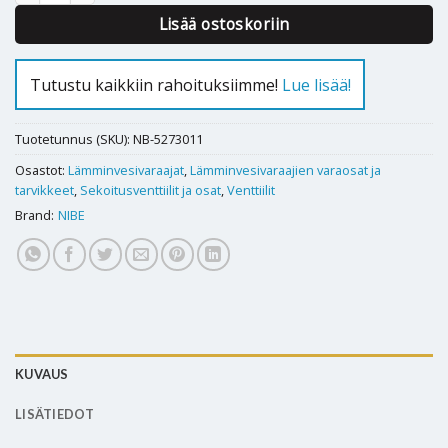
Lisää ostoskoriin
Tutustu kaikkiin rahoituksiimme!
Lue lisää!
Tuotetunnus (SKU):
NB-5273011
Osastot:
Lämminvesivaraajat
,
Lämminvesivaraajien varaosat ja
tarvikkeet
,
Sekoitusventtiilit ja osat
,
Venttiilit
Brand:
NIBE
KUVAUS
LISÄTIEDOT