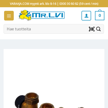
Skip
VARAAJA.COM myynti ark. klo 8-16 |
0300 30 80 82 (59 cent / min)
to
content
0
Etsi:
barcode_scanner