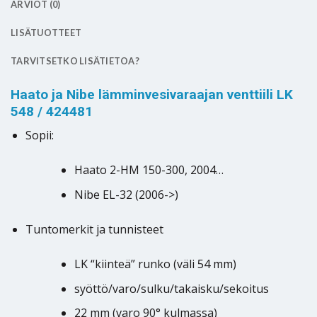
ARVIOT (0)
LISÄTUOTTEET
TARVITSETKO LISÄTIETOA?
Haato ja Nibe lämminvesivaraajan venttiili LK
548 / 424481
Sopii:
Haato 2-HM 150-300, 2004…
Nibe EL-32 (2006->)
Tuntomerkit ja tunnisteet
LK “kiinteä” runko (väli 54 mm)
syöttö/varo/sulku/takaisku/sekoitus
22 mm (varo 90° kulmassa)