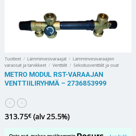
Tuotteet
/
Lämminvesivaraajat
/
Lämminvesivaraajien
varaosat ja tarvikkeet
/
Venttiilit
/
Sekoitusventtiilit ja osat
METRO MODUL RST-VARAAJAN
VENTTIILIRYHMÄ – 2736853999
313.75
(alv 25.5%)
€