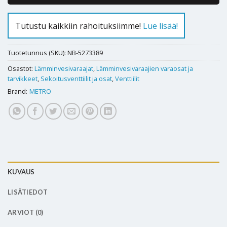
Tutustu kaikkiin rahoituksiimme!
Lue lisää!
Tuotetunnus (SKU):
NB-5273389
Osastot:
Lämminvesivaraajat
,
Lämminvesivaraajien varaosat ja
tarvikkeet
,
Sekoitusventtiilit ja osat
,
Venttiilit
Brand:
METRO
KUVAUS
LISÄTIEDOT
ARVIOT (0)