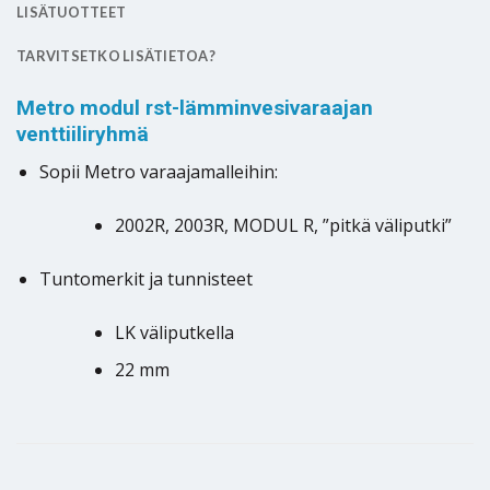
LISÄTUOTTEET
TARVITSETKO LISÄTIETOA?
Metro modul rst-lämminvesivaraajan
venttiiliryhmä
Sopii Metro varaajamalleihin:
2002R, 2003R, MODUL R, ”pitkä väliputki”
Tuntomerkit ja tunnisteet
LK väliputkella
22 mm