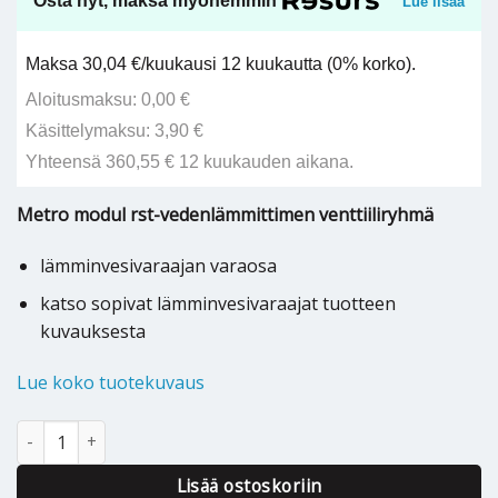
Osta nyt, maksa myöhemmin
Lue lisää
Maksa 30,04 €/kuukausi 12 kuukautta (0% korko).
Aloitusmaksu: 0,00 €
Käsittelymaksu: 3,90 €
Yhteensä 360,55 € 12 kuukauden aikana.
Metro modul rst-vedenlämmittimen venttiiliryhmä
lämminvesivaraajan varaosa
katso sopivat lämminvesivaraajat tuotteen
kuvauksesta
Lue koko tuotekuvaus
Metro modul rst-varaajan venttiiliryhmä - 2736853999 määrä
Lisää ostoskoriin