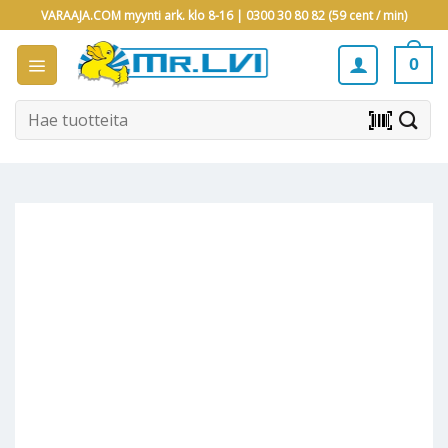
Skip
VARAAJA.COM myynti ark. klo 8-16 |
0300 30 80 82 (59 cent / min)
to
content
0
Etsi:
barcode_scanner