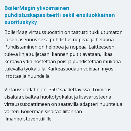
BoilerMagin ylivoimainen
puhdistuskapasiteetti sekä ensiluokkainen
suorituskyky
BoilerMag virtaussuodatin on taatusti tukkiutumaton
ja sen asennus sekä puhdistus nopeaa ja helppoa.
Puhdistaminen on helppoa ja nopeaa. Laitteeseen
tuleva linja suljetaan, kannen pultit avataan, likaa
keräävä ydin nostetaan pois ja puhdistetaan mukana
tulevalla työkalulla. Karkeasuodatin voidaan myös
irrottaa ja huuhdella.
Virtaussuodatin on 360° säädettävissä. Toimitus
sisältää sisältää huoltotyökalut ja lisävarusteena
virtaussuodattimeen on saatavilla adapteri huuhtelua
varten. Boilermag sisältää liitännän
ilmanpoistoventtiilille.