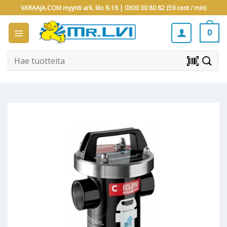
Skip
VARAAJA.COM myynti ark. klo 8-16 |
0300 30 80 82 (59 cent / min)
to
content
0
Etsi:
barcode_scanner