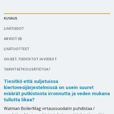
KUVAUS
LISÄTIEDOT
ARVIOT (0)
LISÄTUOTTEET
OHJEET, TIEDOSTOT JA VIDEOT
TARVITSETKO LISÄTIETOA?
Tiesitkö että suljetuissa
kiertovesijärjestelmissä on usein suuret
määrät putkistosta irronnutta ja veden mukana
tullutta likaa?
Watman BoilerMag virtaussuodatin puhdistaa /