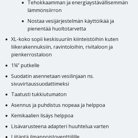
Tehokkaamman ja energiaystävällisemmän
lämmönsiirron
Nostaa vesijärjestelmän käyttöikää ja
pienentää huoltotarvetta
XL-koko sopii keskisuuriin kiinteistöihin kuten
liikerakennuksiin, ravintoloihin, rivitaloon ja
pienkerrostaloon
1¼” putkelle
Suodatin asennetaan vesilinjaan ns.
sivuvirtaussuodattimeksi
Taatusti tukkiutumaton
Asennus ja puhdistus nopeaa ja helppoa
Kemikaalien lisäys helppoa
Lisävarusteena adapteri huuhtelua varten
Liitäntä ilmanpoistoventtiilille