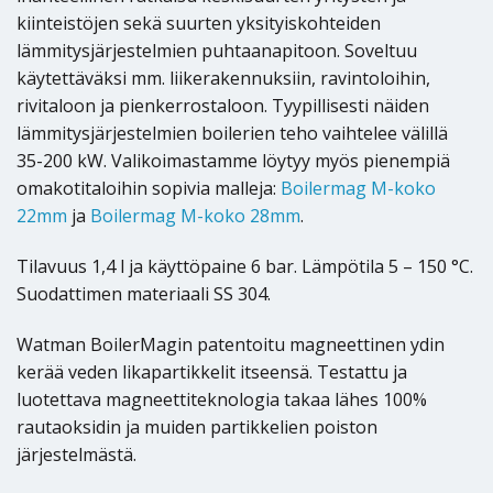
kiinteistöjen sekä suurten yksityiskohteiden
lämmitysjärjestelmien puhtaanapitoon. Soveltuu
käytettäväksi mm. liikerakennuksiin, ravintoloihin,
rivitaloon ja pienkerrostaloon. Tyypillisesti näiden
lämmitysjärjestelmien boilerien teho vaihtelee välillä
35-200 kW. Valikoimastamme löytyy myös pienempiä
omakotitaloihin sopivia malleja:
Boilermag M-koko
22mm
ja
Boilermag M-koko 28mm
.
Tilavuus 1,4 l ja käyttöpaine 6 bar. Lämpötila 5 – 150 °C.
Suodattimen materiaali SS 304.
Watman BoilerMagin patentoitu magneettinen ydin
kerää veden likapartikkelit itseensä. Testattu ja
luotettava magneettiteknologia takaa lähes 100%
rautaoksidin ja muiden partikkelien poiston
järjestelmästä.