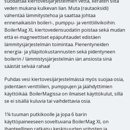
suodattaa kiertovesijärjestelmien vettä, keräten siitä
veden mukana kulkevan lian. Muta (rautaoksidi)
vähentää lämmitystehoa ja saattaa johtaa
ennenaikaisiin boileri-, pumppu- ja venttiilivikoihin.
BoilerMag XL kiertovedensuodatin poistaa sekä mudan
että ei-magneettiset epäpuhtaudet edistäen
lämmitysjärjestelmän toimintaa. Pienentyneiden
energia- ja ylläpitokustannusten sekä pidentyneen
boilerin / lämmistysjärjestelmän iän ansiosta sinä
säästät selvää rahaa!
Puhdas vesi kiertovesijärjestelmässä myös suojaa osia,
pidentäen venttiilien, pumppujen ja jäähdyttimien
käyttöikää. BoilerMagissa on ilmaiset käyttökulut, sillä
se ei sisällä kuluvia tai vaihdettavia osia.
1¼ tuuman putkikoolle ja jopa 6 barin
käyttöpaineeseen soveltuvana BoilerMag XL on
ihanteellinen ratkaisu keskisuurten yritysten ja