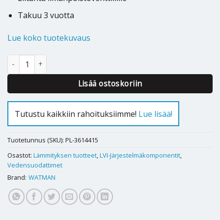
Takuu 3 vuotta
Lue koko tuotekuvaus
MAGNEETTISUODATIN WATMAN BOILERMAG XL määrä
Lisää ostoskoriin
Tutustu kaikkiin rahoituksiimme!
Lue lisää!
Tuotetunnus (SKU):
PL-3614415
Osastot:
Lämmityksen tuotteet
,
LVI-Järjestelmäkomponentit
,
Vedensuodattimet
Brand:
WATMAN