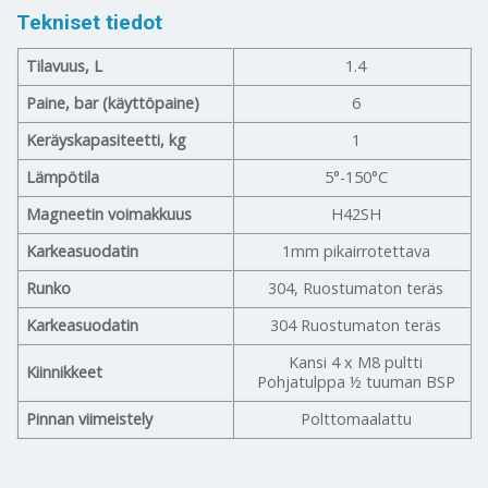
Tekniset tiedot
Tilavuus, L
1.4
Paine, bar (käyttöpaine)
6
Keräyskapasiteetti, kg
1
Lämpötila
5°-150°C
Magneetin voimakkuus
H42SH
Karkeasuodatin
1mm pikairrotettava
Runko
304, Ruostumaton teräs
Karkeasuodatin
304 Ruostumaton teräs
Kansi 4 x M8 pultti
Kiinnikkeet
Pohjatulppa ½ tuuman BSP
Pinnan viimeistely
Polttomaalattu