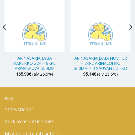
ARINASARJA JÄMÄ
ARINASARJA JÄMÄ NOVITER
KAKSIKKO 224 – 8KPL
– 2KPL ARINALOHKO
ARINASAUVA 550MM
300MM + 3 SAUVAN LOHKO
165.99
€
(alv 25.5%)
95.14
€
(alv 25.5%)
INFO
Yhteystiedot
Verkkolaskutusosoite
Myynti- ja toimitusehdot