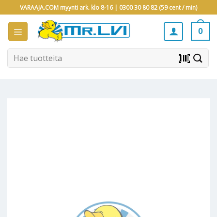
Skip
VARAAJA.COM myynti ark. klo 8-16 |
0300 30 80 82 (59 cent / min)
to
content
0
Etsi:
barcode_scanner