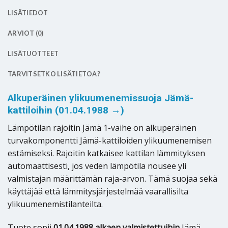
LISÄTIEDOT
ARVIOT (0)
LISÄTUOTTEET
TARVITSETKO LISÄTIETOA?
Alkuperäinen ylikuumenemissuoja Jämä-
kattiloihin (01.04.1988 →)
Lämpötilan rajoitin Jämä 1-vaihe on alkuperäinen
turvakomponentti Jämä-kattiloiden ylikuumenemisen
estämiseksi. Rajoitin katkaisee kattilan lämmityksen
automaattisesti, jos veden lämpötila nousee yli
valmistajan määrittämän raja-arvon. Tämä suojaa sekä
käyttäjää että lämmitysjärjestelmää vaarallisilta
ylikuumenemistilanteilta.
Tuote sopii
01.04.1988 alkaen valmistettuihin
Jämä-