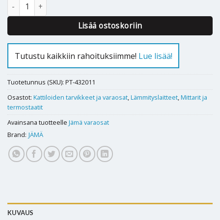
Lämpötilan rajoitin Jämä 1-vaihe määrä
Lisää ostoskoriin
Tutustu kaikkiin rahoituksiimme!
Lue lisää!
Tuotetunnus (SKU):
PT-432011
Osastot:
Kattiloiden tarvikkeet ja varaosat
,
Lämmityslaitteet
,
Mittarit ja
termostaatit
Avainsana tuotteelle
Jämä varaosat
Brand:
JÄMÄ
KUVAUS