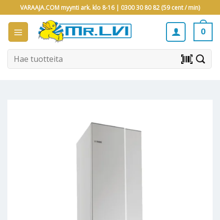
Skip
VARAAJA.COM myynti ark. klo 8-16 |
0300 30 80 82 (59 cent / min)
to
content
0
Etsi:
barcode_scanner