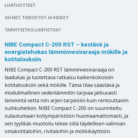
LISÄTUOTTEET
OHJEET, TIEDOSTOT JA VIDEOT
TARVITSETKO LISÄTIETOA?
NIBE Compact C-200 RST – kestävä ja
energiatehokas lämminvesivaraaja mökille ja
kotitalouksiin
NIBE Compact C-200 RST lämminvesivaraaja on
laadukas ja luotettava ratkaisu kaikenkokoisiin
kotitalouksiin sekä mökille. Tämä tilaa säästävä ja
modulimallinen vedenlämmitin tarjoaa jatkuvasti
lämmintä vettä niin arjen tarpeisiin kuin rentouttaviin
suihkuhetkiin. NIBE Compact C-200 on suunniteltu
sulautumaan kotiympäristöön huomaamattomasti, ja
sen tyylikäs muotoilu tekee siitä täydellisen valinnan
omakotitaloihin, rivitaloihin ja mökkikäyttöön.