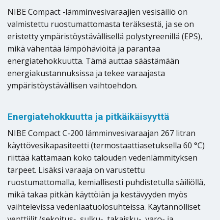
NIBE Compact -lämminvesivaraajien vesisäiliö on
valmistettu ruostumattomasta teräksestä, ja se on
eristetty ympäristöystävällisellä polystyreenillä (EPS),
mikä vähentää lämpöhäviöitä ja parantaa
energiatehokkuutta. Tämä auttaa säästämään
energiakustannuksissa ja tekee varaajasta
ympäristöystävällisen vaihtoehdon.
Energiatehokkuutta ja pitkäikäisyyttä
NIBE Compact C-200 lämminvesivaraajan 267 litran
käyttövesikapasiteetti (termostaattiasetuksella 60 °C)
riittää kattamaan koko talouden vedenlämmityksen
tarpeet. Lisäksi varaaja on varustettu
ruostumattomalla, kemiallisesti puhdistetulla säiliöllä,
mikä takaa pitkän käyttöiän ja kestävyyden myös
vaihtelevissa vedenlaatuolosuhteissa. Käytännölliset
venttiilit (sekoitus-, sulku-, takaisku-, varo- ja