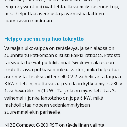
tyhjennysventtiili) ovat tehtaalla valmiiksi asennettuja,
mikä helpottaa asennusta ja varmistaa laitteen
luotettavan toiminnan.
Helppo asennus ja huoltokäyttö
Varaajan ulkovaippa on teräslevyä, ja sen alaosa on
suunniteltu kätkemään siististi kaikki lattiasta, katosta
tai sivulta tulevat putkiliitännät. Sivulevyn alaosa on
irrotettavissa putkiasennuksia varten, mikä helpottaa
asennusta. Lisäksi laitteen 400 V 2-vaiheliitäntä tarjoaa
3 kW:n tehon, mutta varaaja voidaan kytkeä myös 230 V
1-vaiheverkkoon (1 kW). Tarjolla on myös tehokas 3-
vaihemalli, jonka lähtöteho on jopa 6 kW, mikä
mahdollistaa nopean vedenlämmityksen
suuremmallekin perheelle.
NIBE Compact C-200 RST on täydellinen valinta