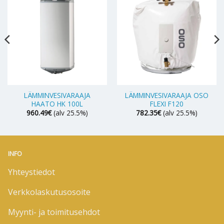
LÄMMINVESIVARAAJA
LÄMMINVESIVARAAJA OSO
HAATO HK 100L
FLEXI F120
960.49
€
(alv 25.5%)
782.35
€
(alv 25.5%)
INFO
Yhteystiedot
Verkkolaskutusosoite
Myynti- ja toimitusehdot