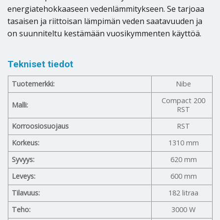
energiatehokkaaseen vedenlämmitykseen. Se tarjoaa
tasaisen ja riittoisan lämpimän veden saatavuuden ja
on suunniteltu kestämään vuosikymmenten käyttöä.
Tekniset tiedot
Tuotemerkki:
Nibe
Compact 200
Malli:
RST
Korroosiosuojaus
RST
Korkeus:
1310 mm
Syvyys:
620 mm
Leveys:
600 mm
Tilavuus:
182 litraa
Teho:
3000 W