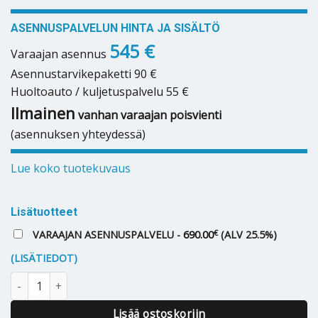
ASENNUSPALVELUN HINTA JA SISÄLTÖ
545 €
Varaajan asennus
Asennustarvikepaketti 90 €
Huoltoauto / kuljetuspalvelu 55 €
Ilmainen
vanhan varaajan poisvienti
(asennuksen yhteydessä)
Lue koko tuotekuvaus
Lisätuotteet
€
VARAAJAN ASENNUSPALVELU -
690.00
(ALV 25.5%)
(LISÄTIEDOT)
Lämminvesivaraaja Nibe Compact C-200 rst määrä
Lisää ostoskoriin