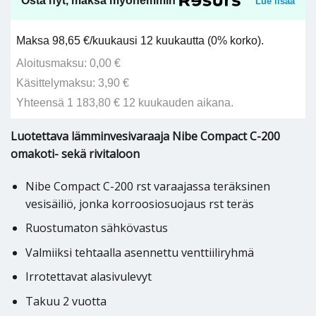
Osta nyt, maksa myöhemmin
Lue lisää
Maksa 98,65 €/kuukausi 12 kuukautta (0% korko).
Aloitusmaksu: 0,00 €
Käsittelymaksu: 3,90 €
Yhteensä 1 183,80 € 12 kuukauden aikana.
Luotettava lämminvesivaraaja Nibe Compact C-200
omakoti- sekä rivitaloon
Nibe Compact C-200 rst varaajassa teräksinen
vesisäiliö, jonka korroosiosuojaus rst teräs
Ruostumaton sähkövastus
Valmiiksi tehtaalla asennettu venttiiliryhmä
Irrotettavat alasivulevyt
Takuu 2 vuotta