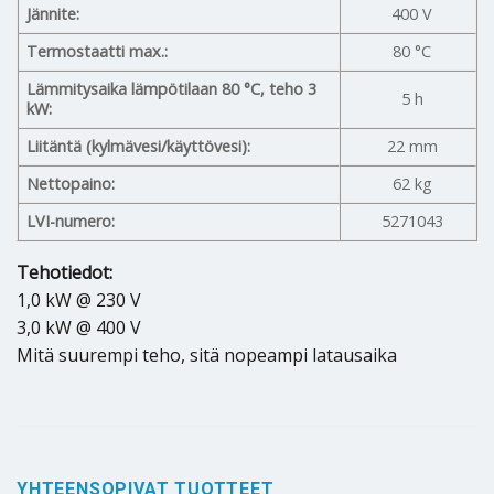
Jännite:
400 V
Termostaatti max.:
80 °C
Lämmitysaika lämpötilaan 80 °C, teho 3
5 h
kW:
Liitäntä (kylmävesi/käyttövesi):
22 mm
Nettopaino:
62 kg
LVI-numero:
5271043
Tehotiedot:
1,0 kW @ 230 V
3,0 kW @ 400 V
Mitä suurempi teho, sitä nopeampi latausaika
YHTEENSOPIVAT TUOTTEET