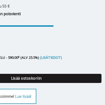
u 55 €
n poisvienti
€
LU -
590.00
(ALV 25.5%)
(LISÄTIEDOT)
30 L seinämalli määrä
Lisää ostoskoriin
uksiimme!
Lue lisää!