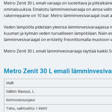
Metro Zenit 30 L emali varaaja on luotettava ja pitkäikä
ominaisuuksia. Emaloitu lämminvesivaraaja on ainoa valinta
rakennepaine on 10 bar. Metro lämminvesivaraajat ovat 
Veden lämpötila pidetään yleensä lämminvesivaraajassa n. 
kuuman ja kylmän veden turvalliseen lämpötilaan. Näin es
lämminvesivaraajat on eristetty freonittomalla muotoon va
Metro Zenit 30 L emali lämminvesivaraaja täyttää kaikki
Metro Zenit 30 L emali lämminvesivar
Malli
Säiliön tilavuus, L
Korroosiosuojaus
Teho, vaihtoehto 1 kW/V