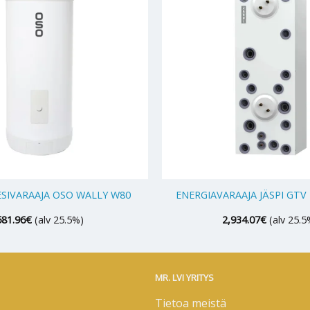
+
SIVARAAJA OSO WALLY W80
ENERGIAVARAAJA JÄSPI GTV
581.96
€
(alv 25.5%)
2,934.07
€
(alv 25.5
MR. LVI YRITYS
Tietoa meistä