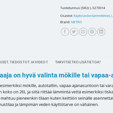
Tuotetunnus (SKU):
L-5273014
Osastot:
Käyttövedenlämmittimet
,
L
Brand:
METRO
JEET, TIEDOSTOT JA VIDEOT
TARVITSETKO LISÄTIETOA?
aaja on hyvä valinta mökille tai vapaa
esimerkiksi mökille, autotalliin, vapaa-ajanasuntoon tai va
koko on 26L ja siitä riittää lämmintä vettä esimerkiksi tis
ahtuu pieneenkin tilaan kuten keittiön seinälle asennettava
nnustilaa ja lämpimän veden käyttötarve on vähäinen.