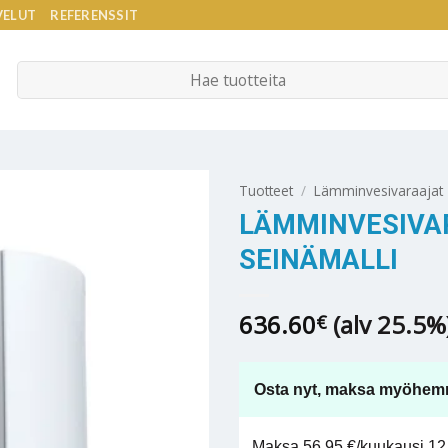
VELUT
REFERENSSIT
Etsi:
Tuotteet
/
Lämminvesivaraajat
LÄMMINVESIVAR
SEINÄMALLI
636.60
(alv 25.5%
€
Osta nyt, maksa myöhem
Maksa 56,95 €/kuukausi 12 