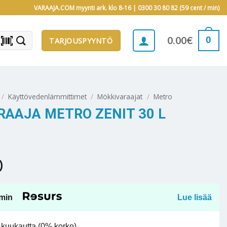
VARAAJA.COM myynti ark. klo 8-16 |
0300 30 80 82 (59 cent / min)
barcode_scanner
0
0.00
€
TARJOUSPYYNTÖ
/
Käyttövedenlämmittimet
/
Mökkivaraajat
/
Metro
AAJA METRO ZENIT 30 L
)
min
Lue lisää
kuukautta (0% korko).