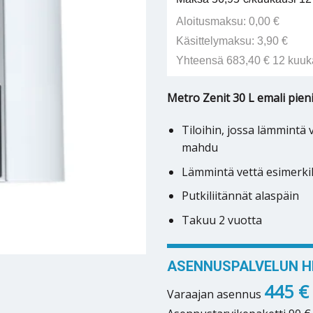
Aloitusmaksu: 0,00 €
Käsittelymaksu: 3,90 €
Yhteensä 683,40 € 12 kuuk
Metro Zenit 30 L emali pieni
Tiloihin, jossa lämmintä v
mahdu
Lämmintä vettä esimerkik
Putkiliitännät alaspäin
Takuu 2 vuotta
ASENNUSPALVELUN HI
445 €
Varaajan asennus