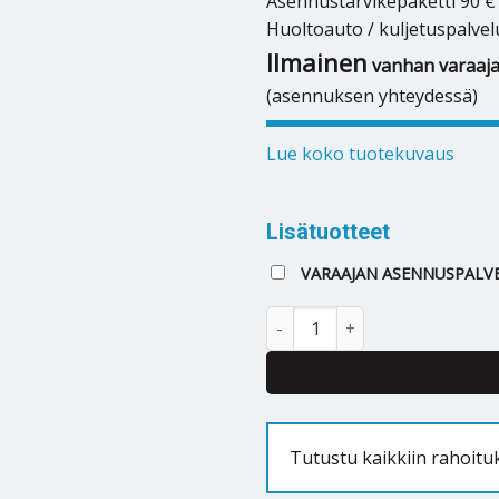
Asennustarvikepaketti 90 €
Huoltoauto / kuljetuspalvel
Ilmainen
vanhan varaaja
(asennuksen yhteydessä)
Lue koko tuotekuvaus
Lisätuotteet
VARAAJAN ASENNUSPALVE
Lämminvesivaraaja Metro Zenit 
Tutustu kaikkiin rahoit