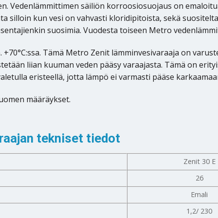
inen. Vedenlämmittimen säiliön korroosiosuojaus on emaloitu
 silloin kun vesi on vahvasti kloridipitoista, sekä suositel
asentajienkin suosimia. Vuodesta toiseen Metro vedenlämmi
+70°C:ssa. Tämä Metro Zenit lämminvesivaraaja on varustettu
tetään liian kuuman veden pääsy varaajasta. Tämä on erityis
letulla eristeellä, jotta lämpö ei varmasti pääse karkaamaa
 Suomen määräykset.
aajan tekniset tiedot
Zenit 30 E
26
Emali
1,2/ 230