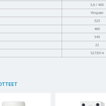
3,6 / 400
Ylöspäin
525
460
345
22
5273014
OTTEET