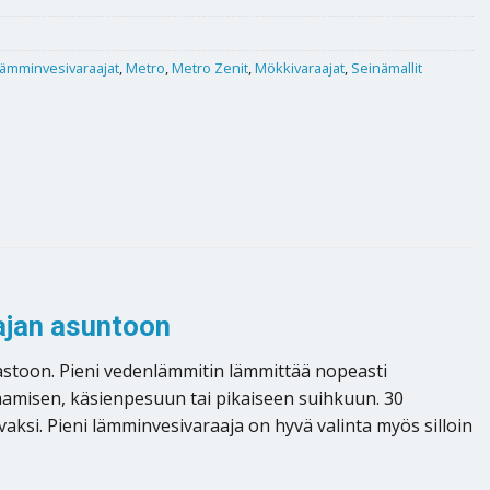
ämminvesivaraajat
,
Metro
,
Metro Zenit
,
Mökkivaraajat
,
Seinämallit
-ajan asuntoon
rastoon. Pieni vedenlämmitin lämmittää nopeasti
kaamisen, käsienpesuun tai pikaiseen suihkuun. 30
ksi. Pieni lämminvesivaraaja on hyvä valinta myös silloin