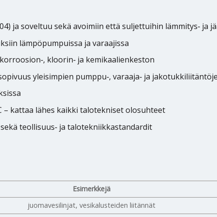
) ja soveltuu sekä avoimiin että suljettuihin lämmitys‑ ja j
nuksiin lämpöpumpuissa ja varaajissa
korroosion‑, kloorin‑ ja kemikaalienkeston
opivuus yleisimpien pumppu‑, varaaja‑ ja jakotukkiliitäntö
ksissa
 – kattaa lähes kaikki talotekniset olosuhteet
 sekä teollisuus‑ ja talotekniikkastandardit
Esimerkkejä
juomavesilinjat, vesikalusteiden liitännät