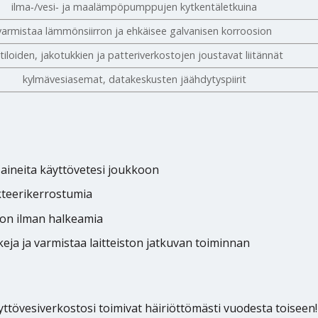
ilma‑/vesi‑ ja maalämpöpumppujen kytkentäletkuina
varmistaa lämmönsiirron ja ehkäisee galvanisen korroosion
tiloiden, jakotukkien ja patteriverkostojen joustavat liitännät
kylmävesiasemat, datakeskusten jäähdytyspiirit
-aineita käyttövetesi joukkoon
akteerikerrostumia
tion ilman halkeamia
ja ja varmistaa laitteiston jatkuvan toiminnan
yttövesiverkostosi toimivat häiriöttömästi vuodesta toiseen!