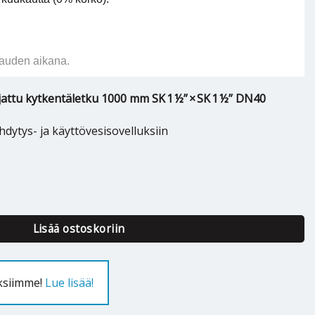
auden aikana.
attu kytkentäletku 1000 mm SK 1 ½” × SK 1 ½” DN40
hdytys- ja käyttövesisovelluksiin
 1 1/2" x SK 1 1/2" O2B määrä
Lisää ostoskoriin
uksiimme!
Lue lisää!