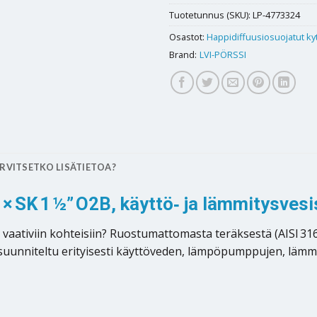
Tuotetunnus (SKU):
LP-4773324
Osastot:
Happidiffuusiosuojatut ky
Brand:
LVI-PÖRSSI
RVITSETKO LISÄTIETOA?
× SK 1 ½” O2B, käyttö‑ ja lämmitysvesi
 vaativiin kohteisiin? Ruostumattomasta teräksestä (AISI 31
 suunniteltu erityisesti käyttöveden, lämpöpumppujen, lämmi