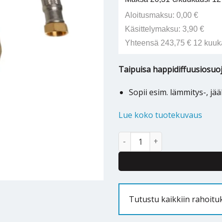
Aloitusmaksu: 0,00 €
Käsittelymaksu: 3,90 €
Yhteensä 243,75 € 12 kuuk
Taipuisa happidiffuusiosuoj
Sopii esim. lämmitys-, jää
Lue koko tuotekuvaus
KYTKENTÄLETKU 1000mm RST SK
Tutustu kaikkiin rahoit