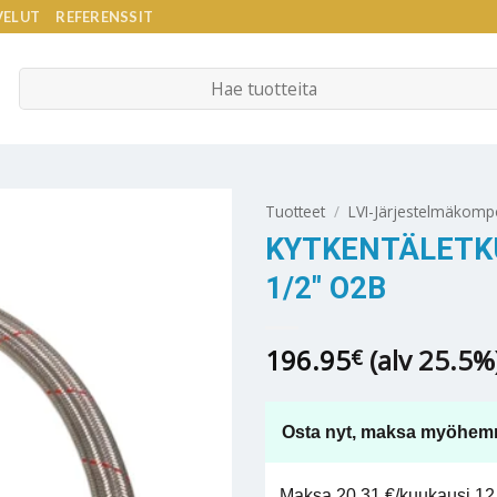
VELUT
REFERENSSIT
Etsi:
Tuotteet
/
LVI-Järjestelmäkomp
KYTKENTÄLETKU 
1/2″ O2B
196.95
(alv 25.5%
€
Osta nyt, maksa myöhem
Maksa 20,31 €/kuukausi 12 