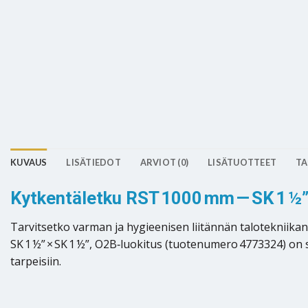
KUVAUS
LISÄTIEDOT
ARVIOT (0)
LISÄTUOTTEET
TA
Kytkentäletku RST 1000 mm — SK 1 ½” 
Tarvitsetko varman ja hygieenisen liitännän talotekniikan
SK 1 ½” × SK 1 ½”, O2B‑luokitus (tuotenumero 4773324) on
tarpeisiin.