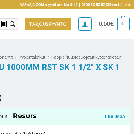
VARAAJA.COM myynti ark. klo 8-16 |
0300 30 80 82 (59 cent / min)
barcode_scanner
0
0.00
€
TARJOUSPYYNTÖ
onentit
/
Kytkentäletkut
/
Happidiffuusiosuojatut kytkentäletkut
1000MM RST SK 1 1/2″ X SK 1
)
min
Lue lisää
kuukautta (0% korko).