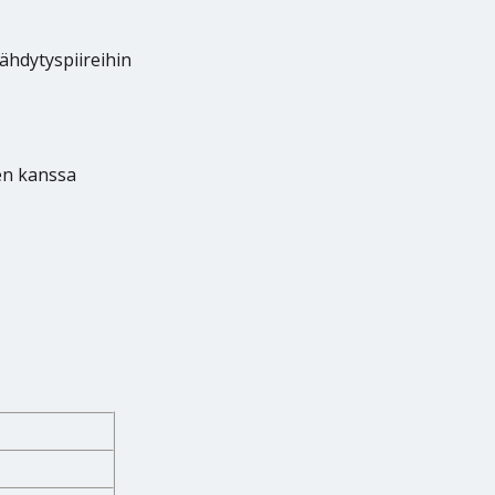
äähdytyspiireihin
jen kanssa