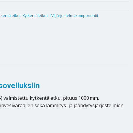
tkentäletkut
,
Kytkentäletkut
,
LVI-Järjestelmäkomponentit
sovelluksiin
6) valmistettu kytkentäletku, pituus 1000 mm,
nvesivaraajien sekä lämmitys‑ ja jäähdytysjärjestelmien