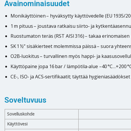
Avainominaisuudet
Monikäyttöinen – hyväksytty käyttövedelle (EU 1935/2004
1 m pituus – joustava ratkaisu siirto‑ ja kytkentäasen
Ruostumaton teräs (RST AISI 316) – takaa erinomaisen 
SK 1 ½” sisäkierteet molemmissa päissä – suora yhteens
O2B‑luokitus – turvallinen myös happi‑ ja kaasusovellu
Käyttöpaine jopa 16 bar / lämpötila‑alue –40 °C…+200 °C
CE‑, ISO‑ ja ACS‑sertifikaatit; täyttää hygieniasäädökset
Soveltuvuus
Sovelluskohde
Käyttövesi